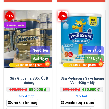
-11%
-29%
Khuyến mãi
Người lớn
Trên 2 tuổi
634 Ngày
206 Ngày
Đã bán
86
sản phẩm
Đã bán
81
sản phẩm
Sữa Glucerna 850g Úc Ít
Sữa Pediasure Sake hương
đường
Vani 400g – Mỹ
Giá
Giá
Giá
Giá
990,000
₫
880,000
₫
590,000
₫
420,000
₫
gốc
hiện
gốc
hiện
Sữa ít đường
Sữa bột
là:
tại
là:
tại
Q/cch:
1 lon 850g
Q/cch:
400g x 6 Lon
990,000 ₫.
là:
590,000 ₫.
là: