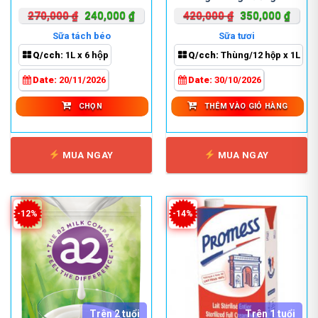
Secret Hộp 1 Lít
có
Giá
Giá
Giá
Giá
270,000
₫
240,000
₫
420,000
₫
350,000
₫
nhiều
gốc
hiện
gốc
hiện
Sữa tách béo
Sữa tươi
biến
là:
tại
là:
tại
Q/cch:
1L x 6 hộp
Q/cch:
Thùng/12 hộp x 1L
thể.
270,000 ₫.
là:
420,000 ₫.
là:
Các
240,000 ₫.
350,0
Date:
20/11/2026
Date:
30/10/2026
tùy
chọn
CHỌN
THÊM VÀO GIỎ HÀNG
có
thể
được
MUA NGAY
MUA NGAY
chọn
trên
trang
sản
-12%
-14%
phẩm
Trên 2 tuổi
Trên 1 tuổi