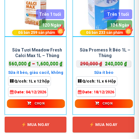
Trên 1 tuổi
Trên 1 tuổi
120 Ngày
134 Ngày
Đã bán
259
sản phẩm
Đã bán
233
sản phẩm
Sản
Sản
phẩm
phẩm
Sữa Tươi Meadow Fresh
Sữa Promess Ít Béo 1L –
Calci Max 1L – Thùng
Thùng
này
này
có
có
Khoảng
Giá
Giá
560,000
₫
–
1,600,000
₫
290,000
₫
240,000
₫
nhiều
nhiều
giá:
gốc
hiện
Sữa ít béo, giàu cacil, không
Sữa ít béo
biến
biến
từ
là:
tại
đường
Q/cch:
1L x 12 hộp
Q/cch:
1L x 6 Hộp
thể.
thể.
560,000 ₫
290,000 ₫.
là:
Các
Các
đến
240,0
Date:
04/12/2026
Date:
18/12/2026
tùy
tùy
1,600,000 ₫
chọn
chọn
CHỌN
CHỌN
có
có
thể
thể
được
được
MUA NGAY
MUA NGAY
chọn
chọn
trên
trên