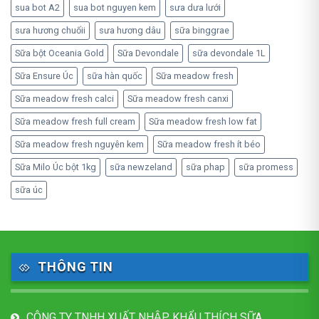
sua bot A2
sua bot nguyen kem
sưa dưa lưới
sưa hương chuốii
sưa hương dâu
sữa binggrae
Sữa bột Oceania Gold
Sữa Devondale
sữa devondale 1L
Sữa Ensure Úc
sữa hàn quốc
Sữa meadow fresh
Sữa meadow fresh calci
Sữa meadow fresh canxi
Sữa meadow fresh full cream
Sữa meadow fresh low fat
Sữa meadow fresh nguyên kem
Sữa meadow fresh ít béo
Sữa Milo Úc bột 1kg
sữa newzeland
sữa phap
sữa promess
sữa úc
THÔNG TIN
CÔNG TY TNHH XUẤT NHẬP KHẨU THÍCH SỮA