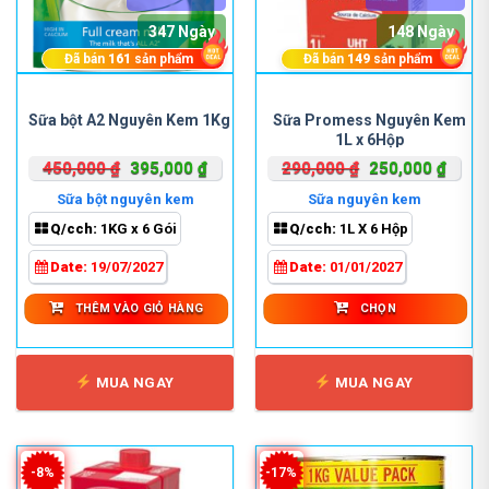
347 Ngày
148 Ngày
Đã bán
161
sản phẩm
Đã bán
149
sản phẩm
Sản
phẩm
Sữa Promess Nguyên Kem
Sữa bột A2 Nguyên Kem 1Kg
1L x 6Hộp
này
có
Giá
Giá
Giá
Giá
450,000
₫
395,000
₫
290,000
₫
250,000
₫
nhiều
gốc
hiện
gốc
hiện
Sữa bột nguyên kem
Sữa nguyên kem
biến
là:
tại
là:
tại
Q/cch:
1KG x 6 Gói
Q/cch:
1L X 6 Hộp
thể.
450,000 ₫.
là:
290,000 ₫.
là:
Các
395,000 ₫.
250,0
Date:
19/07/2027
Date:
01/01/2027
tùy
chọn
THÊM VÀO GIỎ HÀNG
CHỌN
có
thể
được
MUA NGAY
MUA NGAY
chọn
trên
trang
sản
-8%
-17%
phẩm