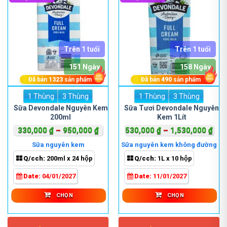
Trên 1 tuổi
Trên 1 tuổi
151 Ngày
158 Ngày
Đã bán
1323
sản phẩm
Đã bán
490
sản phẩm
1 Thùng
Sản
3 Thùng
1 Thùng
Sản
3 Thùng
phẩm
phẩm
Sữa Devondale Nguyên Kem
Sữa Tươi Devondale Nguyên
200ml
Kem 1Lít
này
này
có
có
Khoảng
Kho
330,000
₫
–
950,000
₫
530,000
₫
–
1,530,000
₫
nhiều
nhiều
giá:
giá:
Sữa nguyên kem
Sữa nguyên kem không đường
biến
biến
từ
từ
Q/cch:
200ml x 24 hộp
Q/cch:
1L x 10 hộp
thể.
thể.
330,000 ₫
530
Các
Các
đến
đến
Date:
04/01/2027
Date:
11/01/2027
tùy
tùy
950,000 ₫
1,5
chọn
chọn
CHỌN
CHỌN
có
có
thể
thể
được
được