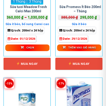
1 Thùng
Sản
3 Thùng
phẩm
Sữa tươi Meadow Fresh
Sữa Promess Ít Béo 200ml
Calci Max 200ml
– Thùng
này
có
Khoảng
Giá
Giá
360,000
₫
–
1,030,000
₫
385,000
₫
295,000
₫
nhiều
giá:
gốc
hiện
Sữa ít béo, bổ sung Canxi cao
Sữa ít béo
biến
từ
là:
tại
Q/cch:
200ml x 24 hộp
Q/cch:
200ml x 24 hộp
thể.
360,000 ₫
385,000 ₫.
là:
Các
đến
295,0
Date:
01/12/2026
Date:
29/12/2026
tùy
1,030,000 ₫
chọn
CHỌN
THÊM VÀO GIỎ HÀNG
có
thể
được
MUA NGAY
MUA NGAY
chọn
trên
trang
sản
-15%
-17%
phẩm