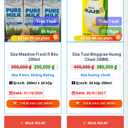
Trên 1 tuổi
Trên 1 tuổi
86 Ngày
173 Ngày
Đã bán
99
sản phẩm
Đã bán
88
sản phẩm
Sữa Meadow Fresh Ít Béo
Sữa Tươi Binggrae Hương
200ml
Chuối 200ML
Giá
Giá
Giá
Giá
390,000
₫
290,000
₫
490,000
₫
380,000
₫
gốc
hiện
gốc
hiện
Sữa ít béo, không đường
Sữa hương chuối
là:
tại
là:
tại
Q/cch:
200ml x 24 hộp
Q/cch:
24 hộp 200ml
390,000 ₫.
là:
490,000 ₫.
là:
290,000 ₫.
380,0
Date:
31/10/2026
Date:
26/01/2027
THÊM VÀO GIỎ HÀNG
THÊM VÀO GIỎ HÀNG
MUA NGAY
MUA NGAY