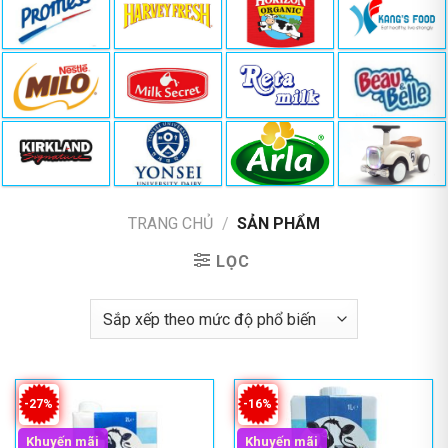
TRANG CHỦ
/
SẢN PHẨM
LỌC
-27%
-16%
Khuyến mãi
Khuyến mãi