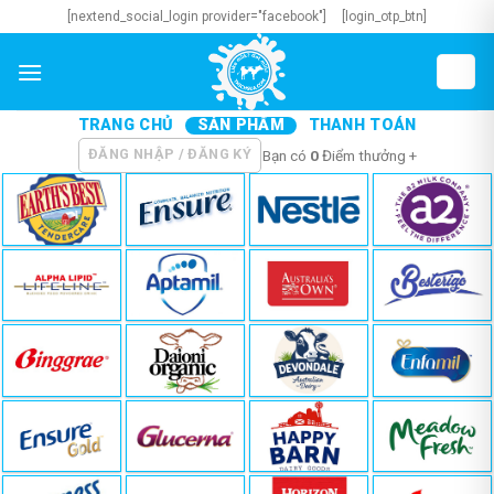
Skip
[nextend_social_login provider="facebook"]
[login_otp_btn]
to
content
TRANG CHỦ
SẢN PHẨM
THANH TOÁN
ĐĂNG NHẬP / ĐĂNG KÝ
Bạn có
0
Điểm thưởng +