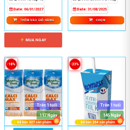
410,000 ₫.
là:
250,
Các
330,000 ₫.
đến
Date:
06/01/2027
Date:
31/08/2025
tùy
700,
chọn
THÊM VÀO GIỎ HÀNG
CHỌN
có
thể
được
MUA NGAY
chọn
trên
trang
sản
-18%
-23%
phẩm
Trên 1 tuổi
Trên 1 tuổi
117 Ngày
145 Ngày
Đã bán
327
sản phẩm
Đã bán
264
sản phẩm