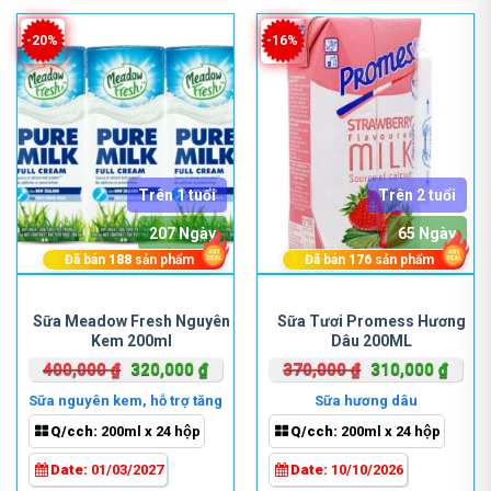
trang
trang
sản
sản
-20%
-16%
phẩm
phẩm
Trên 1 tuổi
Trên 2 tuổi
207 Ngày
65 Ngày
Đã bán
188
sản phẩm
Đã bán
176
sản phẩm
Sữa Meadow Fresh Nguyên
Sữa Tươi Promess Hương
Kem 200ml
Dâu 200ML
Giá
Giá
Giá
Giá
400,000
₫
320,000
₫
370,000
₫
310,000
₫
gốc
hiện
gốc
hiện
Sữa nguyên kem, hỗ trợ tăng
Sữa hương dâu
là:
tại
là:
tại
cân
Q/cch:
200ml x 24 hộp
Q/cch:
200ml x 24 hộp
400,000 ₫.
là:
370,000 ₫.
là:
320,000 ₫.
310,0
Date:
01/03/2027
Date:
10/10/2026