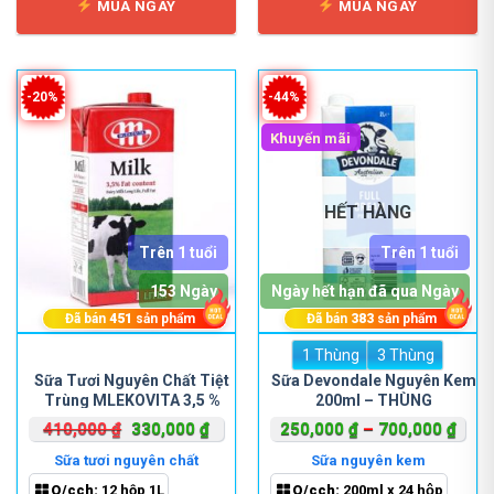
MUA NGAY
MUA NGAY
chọn
chọn
trên
trên
trang
trang
sản
sản
-20%
-44%
phẩm
phẩm
Khuyến mãi
HẾT HÀNG
Trên 1 tuổi
Trên 1 tuổi
153 Ngày
Ngày hết hạn đã qua Ngày
Đã bán
451
sản phẩm
Đã bán
383
sản phẩm
1 Thùng
Sản
3 Thùng
phẩm
Sữa Tươi Nguyên Chất Tiệt
Sữa Devondale Nguyên Kem
Trùng MLEKOVITA 3,5 %
200ml – THÙNG
này
FAT (1 lít)
có
Giá
Giá
Khoả
410,000
₫
330,000
₫
250,000
₫
–
700,000
₫
nhiều
gốc
hiện
giá:
Sữa tươi nguyên chất
Sữa nguyên kem
biến
là:
tại
từ
Q/cch:
12 hộp 1L
Q/cch:
200ml x 24 hộp
thể.