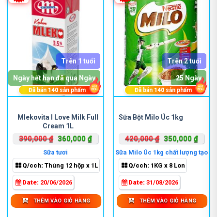
Trên 1 tuổi
Trên 2 tuổi
Ngày hết hạn đã qua Ngày
25 Ngày
Đã bán
140
sản phẩm
Đã bán
140
sản phẩm
Mlekovita I Love Milk Full
Sữa Bột Milo Úc 1kg
Cream 1L
Giá
Giá
Giá
Giá
390,000
₫
360,000
₫
420,000
₫
350,000
₫
gốc
hiện
gốc
hiện
Sữa tươi
Sữa Milo Úc 1kg chất lượng tạo
là:
tại
là:
tại
nên sự khác biệt.
Q/cch:
Thùng 12 hộp x 1L
Q/cch:
1KG x 8 Lon
390,000 ₫.
là:
420,000 ₫.
là:
360,000 ₫.
350,0
Date:
20/06/2026
Date:
31/08/2026
THÊM VÀO GIỎ HÀNG
THÊM VÀO GIỎ HÀNG