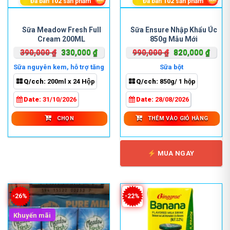
Đã bán
102
sản phẩm
Đã bán
102
sản phẩm
Sản
phẩm
Sữa Meadow Fresh Full
Sữa Ensure Nhập Khẩu Úc
Cream 200ML
850g Mẫu Mới
này
có
Giá
Giá
Giá
Giá
390,000
₫
330,000
₫
990,000
₫
820,000
₫
nhiều
gốc
hiện
gốc
hiện
Sữa nguyên kem, hỗ trợ tăng
Sữa bột
biến
là:
tại
là:
tại
cân
Q/cch:
200ml x 24 Hộp
Q/cch:
850g/ 1 hộp
thể.
390,000 ₫.
là:
990,000 ₫.
là:
Các
330,000 ₫.
820,0
Date:
31/10/2026
Date:
28/08/2026
tùy
chọn
CHỌN
THÊM VÀO GIỎ HÀNG
có
thể
được
MUA NGAY
chọn
trên
trang
sản
-26%
-22%
phẩm
Khuyến mãi