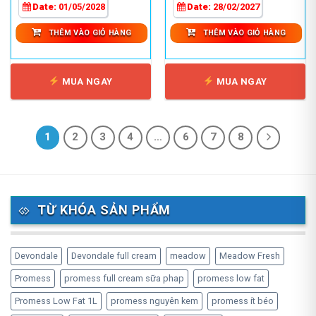
880,000 ₫.
420,0
Date:
01/05/2028
Date:
28/02/2027
THÊM VÀO GIỎ HÀNG
THÊM VÀO GIỎ HÀNG
MUA NGAY
MUA NGAY
1
2
3
4
…
6
7
8
TỪ KHÓA SẢN PHẨM
Devondale
Devondale full cream
meadow
Meadow Fresh
Promess
promess full cream sữa phap
promess low fat
Promess Low Fat 1L
promess nguyên kem
promess ít béo