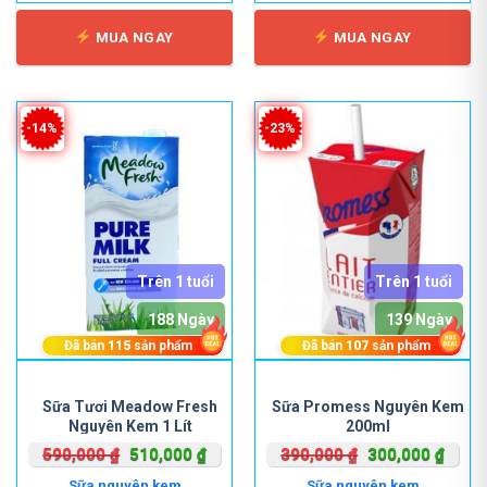
MUA NGAY
MUA NGAY
-14%
-23%
Trên 1 tuổi
Trên 1 tuổi
188 Ngày
139 Ngày
Đã bán
115
sản phẩm
Đã bán
107
sản phẩm
Sản
phẩm
Sữa Tươi Meadow Fresh
Sữa Promess Nguyên Kem
Nguyên Kem 1 Lít
200ml
này
có
Giá
Giá
Giá
Giá
590,000
₫
510,000
₫
390,000
₫
300,000
₫
nhiều
gốc
hiện
gốc
hiện
Sữa nguyên kem
Sữa nguyên kem