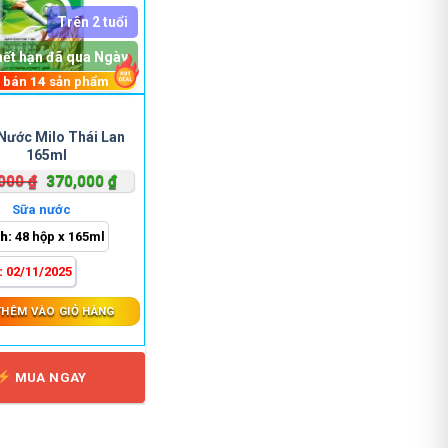
Trên 2 tuổi
hết hạn đã qua Ngày
 bán
14
sản phẩm
Nước Milo Thái Lan
165ml
Giá
Giá
,000
₫
370,000
₫
gốc
hiện
Sữa nước
là:
tại
h:
48 hộp x 165ml
440,000 ₫.
là:
370,000 ₫.
:
02/11/2025
THÊM VÀO GIỎ HÀNG
MUA NGAY