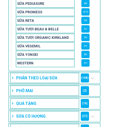
SỮA PEDIASURE
(6)
SỮA PROMESS
(11)
SỮA RETA
(2)
SỮA TƯƠI BEAU & BELLE
(1)
SỮA TƯƠI ORGANIC KIRKLAND
(2)
SỮA VEGEMIL
(1)
SỮA YONSEI
(5)
WESTERN
(1)
PHÂN THEO LOẠI SỮA
(108)
PHÔ MAI
(2)
QUÀ TẶNG
(10)
SỮA CÓ HƯƠNG
(37)