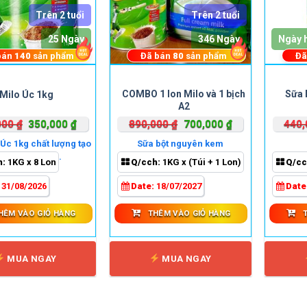
Trên 2 tuổi
Trên 2 tuổi
25 Ngày
346 Ngày
Ngày 
bán
140
sản phẩm
Đã bán
80
sản phẩm
Đã
COMBO 1 lon Milo và 1 bịch
Sữa 
 Milo Úc 1kg
A2
Giá
Giá
Giá
Giá
000
₫
350,000
₫
890,000
₫
700,000
₫
440
gốc
hiện
gốc
hiện
Úc 1kg chất lượng tạo
Sữa bột nguyên kem
là:
tại
là:
tại
n sự khác biệt.
h:
1KG x 8 Lon
Q/cch:
1KG x (Túi + 1 Lon)
Q/cc
420,000 ₫.
là:
890,000 ₫.
là:
350,000 ₫.
700,000 ₫.
:
31/08/2026
Date:
18/07/2027
Date
HÊM VÀO GIỎ HÀNG
THÊM VÀO GIỎ HÀNG
MUA NGAY
MUA NGAY