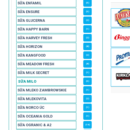
SỮA ENFAMIL
(5)
SỮA ENSURE
(3)
SỮA GLUCERNA
(2)
SỮA HAPPY BARN
(1)
SỮA HARVEY FRESH
(2)
SỮA HORIZON
(8)
SỮA KANGFOOD
(2)
SỮA MEADOW FRESH
(8)
SỮA MILK SECRET
(1)
SỮA MILO
(3)
SỮA MLEKO ZAMBROWSKIE
(1)
SỮA MLEKOVITA
(2)
SỮA NORCO ÚC
(1)
SỮA OCEANIA GOLD
(1)
SỮA OGRANIC & A2
(16)