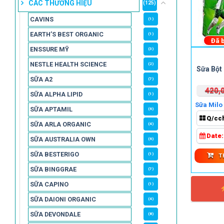
CÁC THƯƠNG HIỆU
(125)
CAVINS
(1)
EARTH’S BEST ORGANIC
(1)
Đã 
ENSSURE MỸ
(3)
NESTLE HEALTH SCIENCE
(2)
Sữa Bột
SỮA A2
(7)
420,
SỮA ALPHA LIPID
(1)
Sữa Milo 
SỮA APTAMIL
(6)
nê
Q/cc
SỮA ARLA ORGANIC
(4)
Date
SỮA AUSTRALIA OWN
(6)
SỮA BESTERIGO
(1)
T
SỮA BINGGRAE
(7)
SỮA CAPINO
(1)
SỮA DAIONI ORGANIC
(4)
SỮA DEVONDALE
(8)