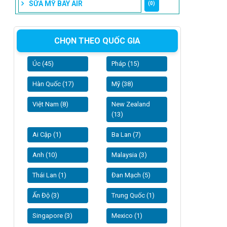
SỮA MỸ BAY AIR
(0)
CHỌN THEO QUỐC GIA
Úc (45)
Pháp (15)
Hàn Quốc (17)
Mỹ (38)
Việt Nam (8)
New Zealand
(13)
Ai Cập (1)
Ba Lan (7)
Anh (10)
Malaysia (3)
Thái Lan (1)
Đan Mạch (5)
Ấn Độ (3)
Trung Quốc (1)
Singapore (3)
Mexico (1)