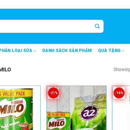
PHÂN LOẠI SỮA
DANH SÁCH SẢN PHẨM
QUÀ TẶNG
MILO
Showing 
-21%
-16%