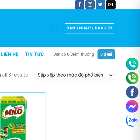
ĐĂNG NHẬP / ĐĂNG KÝ
Bạn có
0
Điểm thưởng +
0
₫
LIÊN HỆ
TIN TỨC
all 3 results