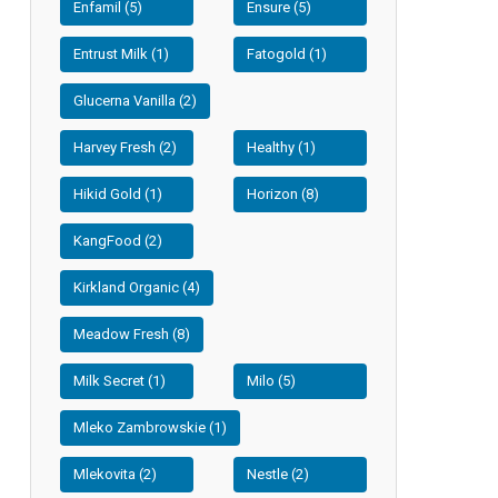
Enfamil (5)
Ensure (5)
Entrust Milk (1)
Fatogold (1)
Glucerna Vanilla (2)
Harvey Fresh (2)
Healthy (1)
Hikid Gold (1)
Horizon (8)
KangFood (2)
Kirkland Organic (4)
Meadow Fresh (8)
Milk Secret (1)
Milo (5)
Mleko Zambrowskie (1)
Mlekovita (2)
Nestle (2)