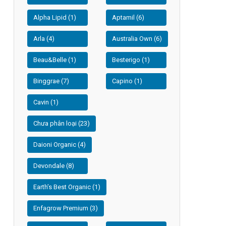
Alpha Lipid (1)
Aptamil (6)
Arla (4)
Australia Own (6)
Beau&Belle (1)
Besterigo (1)
Binggrae (7)
Capino (1)
Cavin (1)
Chưa phân loại (23)
Daioni Organic (4)
Devondale (8)
Earth’s Best Organic (1)
Enfagrow Premium (3)