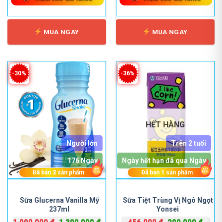
MUA NGAY
MUA NGAY
-30%
-36%
HẾT HÀNG
Người lớn
Trên 2 tuổi
176 Ngày
Ngày hết hạn đã qua Ngày
Đã bán
2
sản phẩm
Đã bán
1
sản phẩm
Sữa Glucerna Vanilla Mỹ
Sữa Tiệt Trùng Vị Ngô Ngọt
237ml
Yonsei
Giá
Giá
Giá
Giá