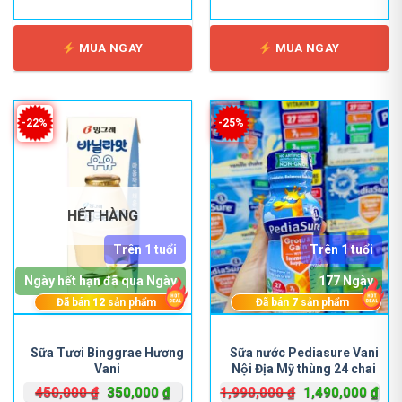
MUA NGAY
MUA NGAY
-22%
-25%
HẾT HÀNG
Trên 1 tuổi
Trên 1 tuổi
Ngày hết hạn đã qua Ngày
177 Ngày
Đã bán
12
sản phẩm
Đã bán
7
sản phẩm
Sữa Tươi Binggrae Hương
Sữa nước Pediasure Vani
Vani
Nội Địa Mỹ thùng 24 chai
237ml (20%)
Giá
Giá
Giá
Giá
450,000
₫
350,000
₫
1,990,000
₫
1,490,000
₫