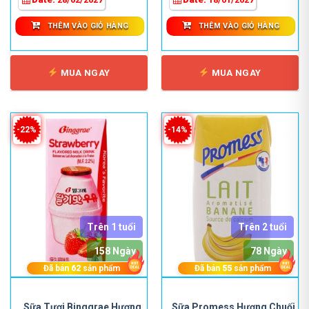
THÊM VÀO GIỎ HÀNG
THÊM VÀO GIỎ HÀNG
MUA NGAY
MUA NGAY
-22%
-14%
Trên 1 tuổi
Trên 2 tuổi
158 Ngày
78 Ngày
Đã bán
62
sản phẩm
Đã bán
55
sản phẩm
Sữa Tươi Binggrae Hương
Sữa Promess Hương Chuối