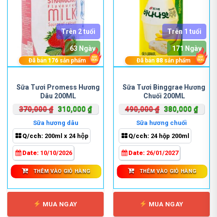
Trên 2 tuổi
Trên 1 tuổi
63 Ngày
171 Ngày
Đã bán
176
sản phẩm
Đã bán
88
sản phẩm
Sữa Tươi Promess Hương
Sữa Tươi Binggrae Hương
Dâu 200ML
Chuối 200ML
Giá
Giá
Giá
Giá
370,000
₫
310,000
₫
490,000
₫
380,000
₫
gốc
hiện
gốc
hiện
Sữa hương dâu
Sữa hương chuối
là:
tại
là:
tại
Q/cch:
200ml x 24 hộp
Q/cch:
24 hộp 200ml
370,000 ₫.
là:
490,000 ₫.
là:
310,000 ₫.
380,0
Date:
10/10/2026
Date:
26/01/2027
THÊM VÀO GIỎ HÀNG
THÊM VÀO GIỎ HÀNG
MUA NGAY
MUA NGAY