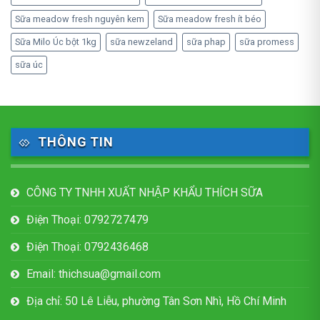
Sữa meadow fresh nguyên kem
Sữa meadow fresh ít béo
Sữa Milo Úc bột 1kg
sữa newzeland
sữa phap
sữa promess
sữa úc
THÔNG TIN
CÔNG TY TNHH XUẤT NHẬP KHẨU THÍCH SỮA
Điện Thoại: 0792727479
Điện Thoại: 0792436468
Email: thichsua@gmail.com
Địa chỉ: 50 Lê Liễu, phường Tân Sơn Nhì, Hồ Chí Minh