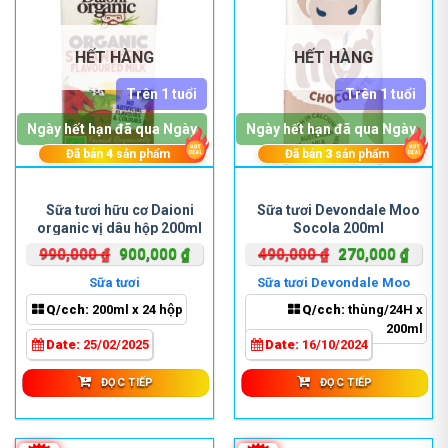
HẾT HÀNG
HẾT HÀNG
Trên 1 tuổi
Trên 1 tuổi
Ngày hết hạn đã qua Ngày
Ngày hết hạn đã qua Ngày
Đã bán
4
sản phẩm
Đã bán
3
sản phẩm
Sữa tươi hữu cơ Daioni
Sữa tươi Devondale Moo
organic vị dâu hộp 200ml
Socola 200ml
Giá
Giá
Giá
Giá
990,000
₫
900,000
₫
490,000
₫
270,000
₫
gốc
hiện
gốc
hiện
Sữa tươi
Sữa tươi Devondale Moo
là:
tại
là:
tại
Socola
Q/cch:
200ml x 24 hộp
Q/cch:
thùng/24H x
990,000 ₫.
là:
490,000 ₫.
là:
200ml
900,000 ₫.
270,0
Date:
25/02/2025
Date:
16/10/2024
ĐỌC TIẾP
ĐỌC TIẾP