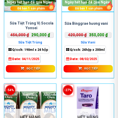
Ngày hết hạn đã qua Ngày
Ngày hết hạn đã qua Ngày
Đã bán
1
sản phẩm
Đã bán
1
sản phẩm
Sữa Tiệt Trùng Vị Socola
Sữa Binggrae hương vani
Yonsei
Giá
Giá
Giá
Giá
456,000
₫
290,000
₫
420,000
₫
350,000
₫
gốc
hiện
gốc
hiện
Sữa Tiệt Trùng
Sữa Vani
là:
tại
là:
tại
Q/cch:
190ml x 24 hộp
Q/cch:
24hộp x 200ml
456,000 ₫.
là:
420,000 ₫.
là:
290,000 ₫.
350,0
Date:
04/11/2025
Date:
08/02/2025
ĐỌC TIẾP
ĐỌC TIẾP
-54%
-27%
HẾT HÀNG
HẾT HÀNG