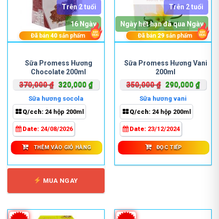
Trên 2 tuổi
Trên 2 tuổi
16 Ngày
Ngày hết hạn đã qua Ngày
Đã bán
40
sản phẩm
Đã bán
29
sản phẩm
Sữa Promess Hương
Sữa Promess Hương Vani
Chocolate 200ml
200ml
Giá
Giá
Giá
Giá
370,000
₫
320,000
₫
350,000
₫
290,000
₫
gốc
hiện
gốc
hiện
Sữa hương socola
Sữa hương vani
là:
tại
là:
tại
Q/cch:
24 hộp 200ml
Q/cch:
24 hộp 200ml
370,000 ₫.
là:
350,000 ₫.
là:
320,000 ₫.
290,0
Date:
24/08/2026
Date:
23/12/2024
THÊM VÀO GIỎ HÀNG
ĐỌC TIẾP
MUA NGAY