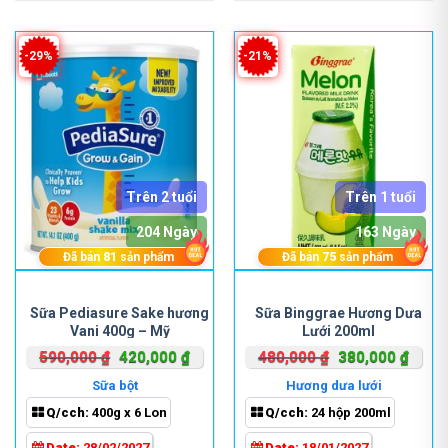
-29%
-21%
Trên 2 tuổi
Trên 1 tuổi
204 Ngày
163 Ngày
Đã bán
81
sản phẩm
Đã bán
75
sản phẩm
Sữa Pediasure Sake hương
Sữa Binggrae Hương Dưa
Vani 400g – Mỹ
Lưới 200ml
Giá
Giá
Giá
Giá
590,000
₫
420,000
₫
480,000
₫
380,000
₫
gốc
hiện
gốc
hiện
Sữa bột
Hương dưa lưới
là:
tại
là:
tại
Q/cch:
400g x 6 Lon
Q/cch:
24 hộp 200ml
590,000 ₫.
là:
480,000 ₫.
là:
420,000 ₫.
380,0
Date:
28/02/2027
Date:
18/01/2027