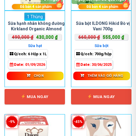
Đã bán
4
sản phẩm
Đã bán
4
sản phẩm
1 Thùng
Sản
phẩm
Sữa hạnh nhân không đường
Sữa bột ILDONG Hikid Bò vị
Kirkland Organic Almond
Vani 700g
này
946ml
có
Giá
Giá
Giá
Giá
490,000
₫
430,000
₫
660,000
₫
555,000
₫
nhiều
gốc
hiện
gốc
hiện
Sữa hạt
Sữa bột
biến
là:
tại
là:
tại
Q/cch:
6 Hộp x 1L
Q/cch:
700g/hộp
thể.
490,000 ₫.
là:
660,000 ₫.
là:
Các
430,000 ₫.
555,0
Date:
01/09/2026
Date:
30/06/2025
tùy
chọn
CHỌN
THÊM VÀO GIỎ HÀNG
có
thể
được
MUA NGAY
MUA NGAY
chọn
trên
trang
sản
-9%
-45%
phẩm