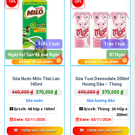
-16%
-24%
Trên 2 tuổi
Trên 1 tuổi
Ngày hết hạn đã qua Ngày
87 Ngày
Đã bán
14
sản phẩm
Đã bán
13
sản phẩm
Sữa Nước Milo Thái Lan
Sữa Tươi Devondale 200ml
165ml
Hương Dâu – Thùng
Giá
Giá
Giá
Giá
440,000
₫
370,000
₫
490,000
₫
370,000
₫
gốc
hiện
gốc
hiện
Sữa nước
Sữa hương dâu
là:
tại
là:
tại
Q/cch:
48 hộp x 165ml
Q/cch:
Thùng: 24 Hộp x
440,000 ₫.
là:
490,000 ₫.
là:
200ml
370,000 ₫.
370,0
Date:
02/11/2025
Date:
03/11/2026
THÊM VÀO GIỎ HÀNG
THÊM VÀO GIỎ HÀNG