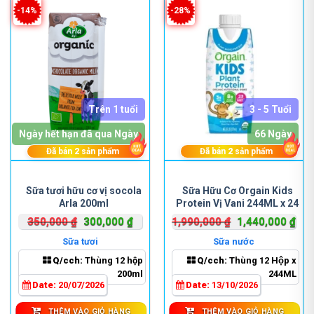
-14%
-28%
Trên 1 tuổi
3 - 5 Tuổi
Ngày hết hạn đã qua Ngày
66 Ngày
Đã bán
2
sản phẩm
Đã bán
2
sản phẩm
Sữa tươi hữu cơ vị socola
Sữa Hữu Cơ Orgain Kids
Arla 200ml
Protein Vị Vani 244ML x 24
Hộp
Giá
Giá
Giá
Giá
350,000
₫
300,000
₫
1,990,000
₫
1,440,000
₫
gốc
hiện
gốc
hiệ
Sữa tươi
Sữa nước
là:
tại
là:
tại
Q/cch:
Thùng 12 hộp
Q/cch:
Thùng 12 Hộp x
350,000 ₫.
là:
1,990,000 ₫.
là:
200ml
244ML
300,000 ₫.
1,4
Date:
20/07/2026
Date:
13/10/2026
THÊM VÀO GIỎ HÀNG
THÊM VÀO GIỎ HÀNG