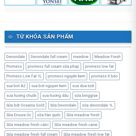
TỪ KHÓA SẢN PHẨM
Devondale
Devondale full cream
meadow
Meadow Fresh
Promess
promess full cream sữa phap
promess low fat
Promess Low Fat 1L
promess nguyên kem
promess ít béo
sua bot A2
sua bot nguyen kem
sưa dưa lưới
sưa hương chuốii
sưa hương dâu
sữa binggrae
Sữa bột Oceania Gold
Sữa Devondale
sữa devondale 1L
Sữa Ensure Úc
sữa hàn quốc
Sữa meadow fresh
Sữa meadow fresh calci
Sữa meadow fresh canxi
Sữa meadow fresh full cream
Sữa meadow fresh low fat