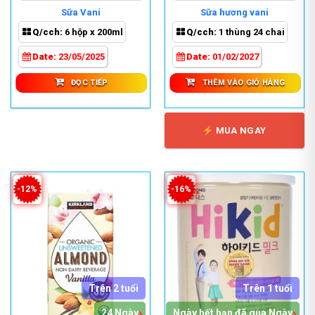
gốc
hiện
gốc
hiệ
Sữa Vani
Sữa hương vani
là:
tại
là:
tại
Q/cch:
6 hộp x 200ml
Q/cch:
1 thùng 24 chai
450,000 ₫.
là:
1,990,000 ₫.
là:
350,000 ₫.
1,4
Date:
23/05/2025
Date:
01/02/2027
ĐỌC TIẾP
THÊM VÀO GIỎ HÀNG
MUA NGAY
-12%
-16%
Trên 2 tuổi
Trên 1 tuổi
24 Ngày
Ngày hết hạn đã qua Ngày