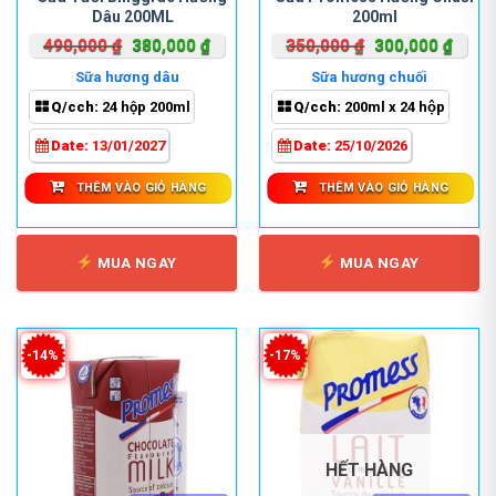
Dâu 200ML
200ml
Giá
Giá
Giá
Giá
490,000
₫
380,000
₫
350,000
₫
300,000
₫
gốc
hiện
gốc
hiện
Sữa hương dâu
Sữa hương chuối
là:
tại
là:
tại
Q/cch:
24 hộp 200ml
Q/cch:
200ml x 24 hộp
490,000 ₫.
là:
350,000 ₫.
là:
380,000 ₫.
300,0
Date:
13/01/2027
Date:
25/10/2026
THÊM VÀO GIỎ HÀNG
THÊM VÀO GIỎ HÀNG
MUA NGAY
MUA NGAY
-14%
-17%
HẾT HÀNG