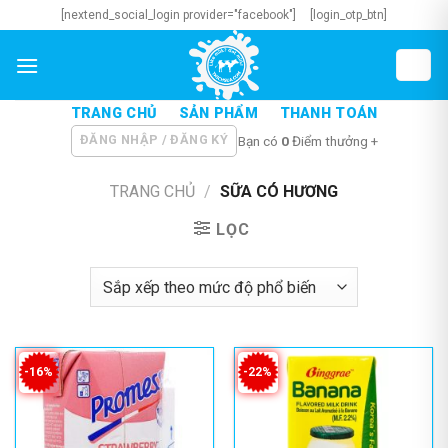
Skip
[nextend_social_login provider="facebook"]
[login_otp_btn]
to
content
TRANG CHỦ
SẢN PHẨM
THANH TOÁN
ĐĂNG NHẬP / ĐĂNG KÝ
Bạn có
0
Điểm thưởng +
TRANG CHỦ
/
SỮA CÓ HƯƠNG
LỌC
-16%
-22%