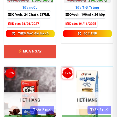
1,990,000
₫
1,390,000
₫
456,000
₫
290,000
₫
gốc
hiện
gốc
hiện
Sữa nước
Sữa Tiệt Trùng
là:
tại
là:
tại
Q/cch:
24 Chai x 237ML
Q/cch:
190ml x 24 hộp
1,990,000 ₫.
là:
456,000 ₫.
là:
1,390,000 ₫.
290,0
Date:
31/01/2027
Date:
04/11/2025
THÊM VÀO GIỎ HÀNG
ĐỌC TIẾP
MUA NGAY
-36%
-17%
HẾT HÀNG
HẾT HÀNG
Trên 2 tuổi
Trên 2 tuổi