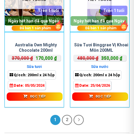
Trên 1 tuổi
Trên 1 tuổi
Ngày hết hạn đã qua Ngày
Ngày hết hạn đã qua Ngày
Đã bán
1
sản phẩm
Đã bán
1
sản phẩm
Australia Own Mighty
Sữa Tươi Binggrae Vị Khoai
Chocolate 200ml
Môn 200ML
Giá
Giá
Giá
Giá
370,000
₫
170,000
₫
480,000
₫
350,000
₫
gốc
hiện
gốc
hiện
Sữa tươi
Sữa nước
là:
tại
là:
tại
Q/cch:
200ml x 24 hộp
Q/cch:
200ml x 24 hộp
370,000 ₫.
là:
480,000 ₫.
là:
170,000 ₫.
350,0
Date:
05/05/2024
Date:
25/04/2026
ĐỌC TIẾP
ĐỌC TIẾP
1
2