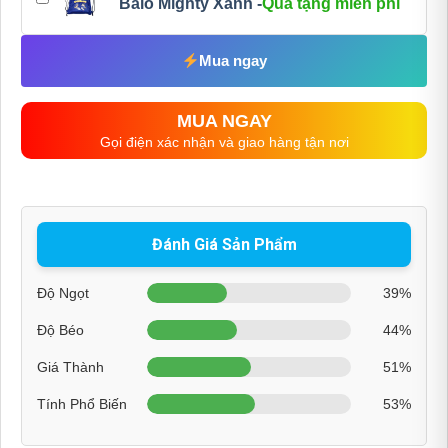
Balo Mighty Xanh -
Quà tặng miễn phí
Mua ngay
MUA NGAY
Gọi điện xác nhận và giao hàng tận nơi
Đánh Giá Sản Phẩm
Độ Ngọt
39%
Độ Béo
44%
Giá Thành
51%
Tính Phổ Biến
53%