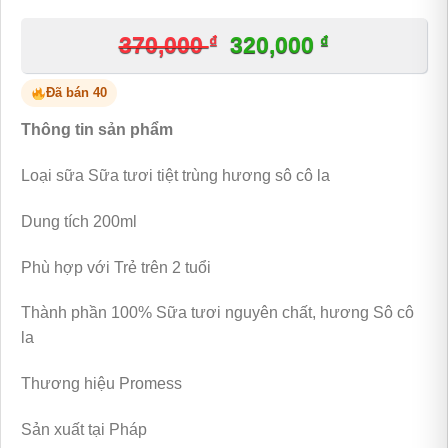
₫
Giá
₫
Giá
370,000
320,000
gốc
hiện
Đã bán 40
là:
tại
Thông tin sản phẩm
370,000 ₫.
là:
320,000 ₫.
Loại sữa Sữa tươi tiệt trùng hương sô cô la
Dung tích 200ml
Phù hợp với Trẻ trên 2 tuổi
Thành phần 100% Sữa tươi nguyên chất, hương Sô cô
la
Thương hiệu Promess
Sản xuất tại Pháp