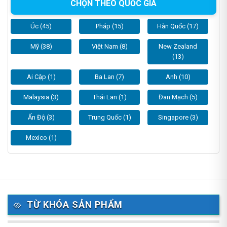
CHỌN THEO QUỐC GIA
Úc (45)
Pháp (15)
Hàn Quốc (17)
Mỹ (38)
Việt Nam (8)
New Zealand
(13)
Ai Cập (1)
Ba Lan (7)
Anh (10)
Malaysia (3)
Thái Lan (1)
Đan Mạch (5)
Ấn Độ (3)
Trung Quốc (1)
Singapore (3)
Mexico (1)
TỪ KHÓA SẢN PHẨM