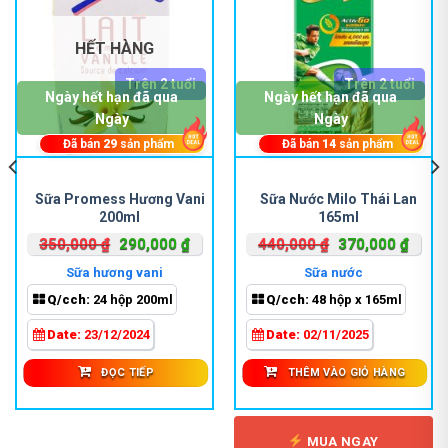
HẾT HÀNG
Trên 2 tuổi
Trên 2 tuổi
Ngày hết hạn đã qua
Ngày hết hạn đã qua
Ngày
Ngày
Đã bán
29
sản phẩm
Đã bán
14
sản phẩm
Sữa Promess Hương Vani
Sữa Nước Milo Thái Lan
200ml
165ml
Giá
Giá
Giá
Giá
350,000
₫
290,000
₫
440,000
₫
370,000
₫
gốc
hiện
gốc
hiện
Sữa hương vani
Sữa nước
là:
tại
là:
tại
Q/cch:
24 hộp 200ml
Q/cch:
48 hộp x 165ml
350,000 ₫.
là:
440,000 ₫.
là:
000 ₫.
290,000 ₫.
370,0
Date:
23/12/2024
Date:
02/11/2025
ĐỌC TIẾP
THÊM VÀO GIỎ HÀNG
MUA NGAY