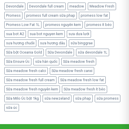
Devondale
Devondale full cream
meadow
Meadow Fresh
Promess
promess full cream sữa phap
promess low fat
Promess Low Fat 1L
promess nguyên kem
promess ít béo
sua bot A2
sua bot nguyen kem
sưa dưa lưới
sưa hương chuốii
sưa hương dâu
sữa binggrae
Sữa bột Oceania Gold
Sữa Devondale
sữa devondale 1L
Sữa Ensure Úc
sữa hàn quốc
Sữa meadow fresh
Sữa meadow fresh calci
Sữa meadow fresh canxi
Sữa meadow fresh full cream
Sữa meadow fresh low fat
Sữa meadow fresh nguyên kem
Sữa meadow fresh ít béo
Sữa Milo Úc bột 1kg
sữa newzeland
sữa phap
sữa promess
sữa úc