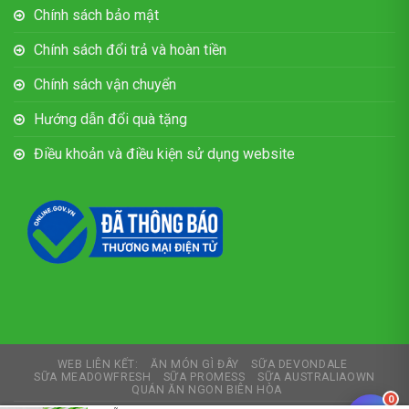
Chính sách bảo mật
Chính sách đổi trả và hoàn tiền
Chính sách vận chuyển
Hướng dẫn đổi quà tặng
Điều khoản và điều kiện sử dụng website
WEB LIÊN KẾT:
ĂN MÓN GÌ ĐÂY
SỮA DEVONDALE
SỮA MEADOWFRESH
SỮA PROMESS
SỮA AUSTRALIAOWN
QUÁN ĂN NGON BIÊN HÒA
0