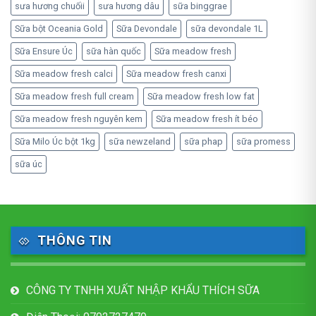
sưa hương chuốii
sưa hương dâu
sữa binggrae
Sữa bột Oceania Gold
Sữa Devondale
sữa devondale 1L
Sữa Ensure Úc
sữa hàn quốc
Sữa meadow fresh
Sữa meadow fresh calci
Sữa meadow fresh canxi
Sữa meadow fresh full cream
Sữa meadow fresh low fat
Sữa meadow fresh nguyên kem
Sữa meadow fresh ít béo
Sữa Milo Úc bột 1kg
sữa newzeland
sữa phap
sữa promess
sữa úc
THÔNG TIN
CÔNG TY TNHH XUẤT NHẬP KHẨU THÍCH SỮA