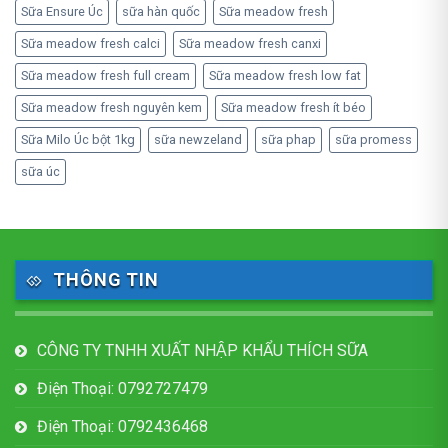
Sữa Ensure Úc
sữa hàn quốc
Sữa meadow fresh
Sữa meadow fresh calci
Sữa meadow fresh canxi
Sữa meadow fresh full cream
Sữa meadow fresh low fat
Sữa meadow fresh nguyên kem
Sữa meadow fresh ít béo
Sữa Milo Úc bột 1kg
sữa newzeland
sữa phap
sữa promess
sữa úc
THÔNG TIN
CÔNG TY TNHH XUẤT NHẬP KHẨU THÍCH SỮA
Điện Thoại: 0792727479
Điện Thoại: 0792436468