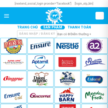
Skip
[nextend_social_login provider="facebook"]
[login_otp_btn]
to
content
TRANG CHỦ
SẢN PHẨM
THANH TOÁN
ĐĂNG NHẬP / ĐĂNG KÝ
Bạn có
0
Điểm thưởng +