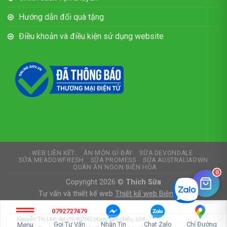
Hướng dẫn đổi quà tặng
Điều khoản và điều kiện sử dụng website
WEB LIÊN KẾT:
ĂN MÓN GÌ ĐÂY
SỮA DEVONDALE
SỮA MEADOWFRESH
SỮA PROMESS
SỮA AUSTRALIAOWN
QUÁN ĂN NGON BIÊN HÒA
0
Copyright 2026 ©
Thích Sữa
Nguyễn Thị Linh địa chỉ 407/42 phạm văn chiêu, p14.
Gò vấp, Phường 14, Quận Gò Vấp, Hồ Chí Minh đã đặt
Tư vấn và thiết kế web
Thiết kế web Biên Hòa
mua sản phẩm
0792727479
Sữa tươi hữu cơ vị socola Arla 200ml
About 55 minutes ago
Gọi Tư Vấn
Nhắn Tin
Chat Zalo
Chỉ Đường
Menu