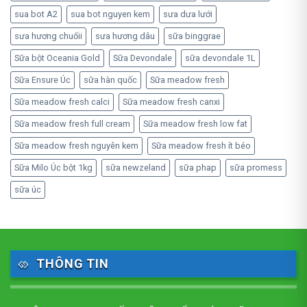
sua bot A2
sua bot nguyen kem
sưa dưa lưới
sưa hương chuốii
sưa hương dâu
sữa binggrae
Sữa bột Oceania Gold
Sữa Devondale
sữa devondale 1L
Sữa Ensure Úc
sữa hàn quốc
Sữa meadow fresh
Sữa meadow fresh calci
Sữa meadow fresh canxi
Sữa meadow fresh full cream
Sữa meadow fresh low fat
Sữa meadow fresh nguyên kem
Sữa meadow fresh ít béo
Sữa Milo Úc bột 1kg
sữa newzeland
sữa phap
sữa promess
sữa úc
THÔNG TIN