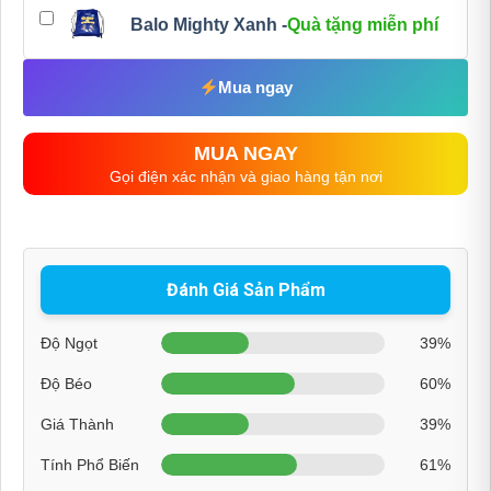
Balo Mighty Xanh -
Quà tặng miễn phí
Mua ngay
MUA NGAY
Gọi điện xác nhận và giao hàng tận nơi
Đánh Giá Sản Phẩm
Độ Ngọt
39%
Độ Béo
60%
Giá Thành
39%
Tính Phổ Biến
61%