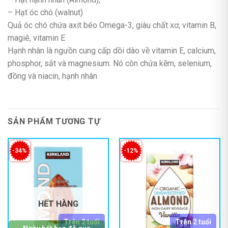
– Hạt óc chó (walnut)
Quả óc chó chứa axit béo Omega-3, giàu chất xơ, vitamin B,
magiê, vitamin E
Hạnh nhân là ngưồn cung cấp dồi dào về vitamin E, calcium,
phosphor, sắt và magnesium. Nó còn chứa kẽm, selenium,
đồng và niacin, hạnh nhân
SẢN PHẨM TƯƠNG TỰ
-34%
-12%
HẾT HÀNG
Trên 2 tuổi
Trên 2 tuổi