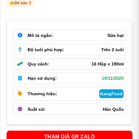
Đã bán 3
là:
tại
190,000 ₫.
là:
160,000 ₫.
Mô tả ngắn:
Sữa hạt
Độ tuổi phù hợp:
Trên 2 tuổi
Quy cách:
16 Hộp x 190ml
Hạn sử dụng:
10/11/2025
Thương hiệu:
KangFood
Xuất xứ:
Hàn Quốc
THAM GIÁ GR ZALO