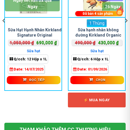
Ngày hết hạn đã qua
Ngày
26 Ngày
Đã bán
4
sản phẩm
1 Thùng
Sản
phẩm
Sữa Hạt Hạnh Nhân Kirkland
Sữa hạnh nhân không
Signature Original
đường Kirkland Organic
này
Unsweetened, Không
Almond 946ml
có
Giá
Giá
Giá
Giá
1,050,000
₫
690,000
₫
490,000
₫
430,000
₫
Đường, Hộp x 946ml
nhiều
gốc
hiện
gốc
hiện
Sữa hạt
Sữa hạt
biến
là:
tại
là:
tại
Q/cch:
12 Hộp x 1L
Q/cch:
6 Hộp x 1L
thể.
1,050,000 ₫.
là:
490,000 ₫.
là:
Các
000 ₫.
690,000 ₫.
430,0
Date:
14/07/2025
Date:
01/09/2026
tùy
chọn
ĐỌC TIẾP
CHỌN
có
thể
được
MUA NGAY
chọn
trên
trang
sản
phẩm
THAM KHẢO THÊM CC THƯƠNG HIỆU