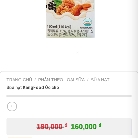
TRANG CHỦ
/
PHÂN THEO LOẠI SỮA
/
SỮA HẠT
Sữa hạt KangFood Óc chó
₫
Giá
₫
Giá
190,000
160,000
gốc
hiện