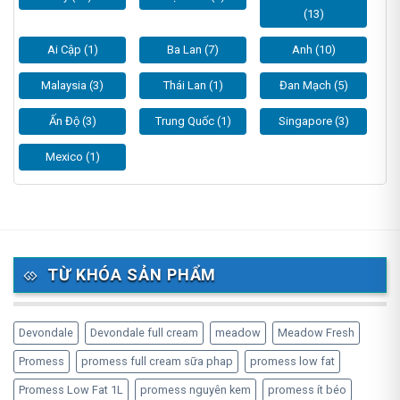
(13)
Ai Cập (1)
Ba Lan (7)
Anh (10)
Malaysia (3)
Thái Lan (1)
Đan Mạch (5)
Ấn Độ (3)
Trung Quốc (1)
Singapore (3)
Mexico (1)
TỪ KHÓA SẢN PHẨM
Devondale
Devondale full cream
meadow
Meadow Fresh
Promess
promess full cream sữa phap
promess low fat
Promess Low Fat 1L
promess nguyên kem
promess ít béo