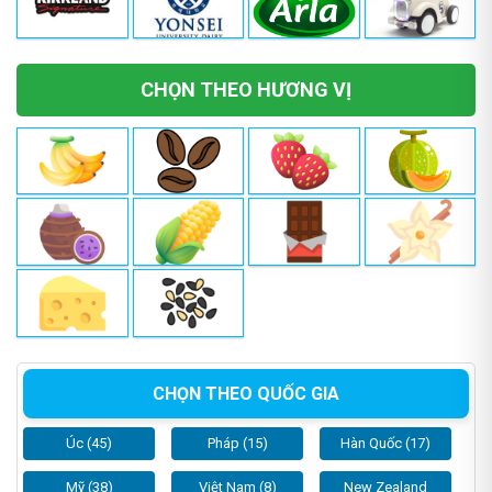
CHỌN THEO HƯƠNG VỊ
CHỌN THEO QUỐC GIA
Úc (45)
Pháp (15)
Hàn Quốc (17)
Mỹ (38)
Việt Nam (8)
New Zealand