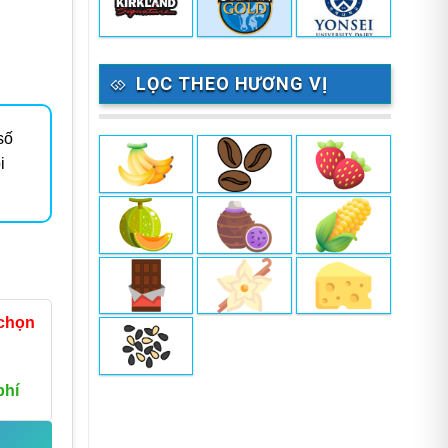
LỌC THEO HƯƠNG VỊ
số
i
 chọn
phí