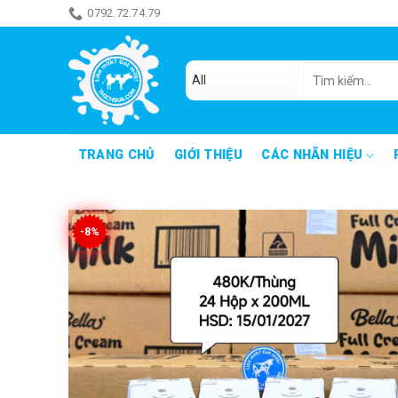
Skip
0792.72.74.79
ăn món gì đây
to
content
Tìm
kiếm:
TRANG CHỦ
GIỚI THIỆU
CÁC NHÃN HIỆU
-8%