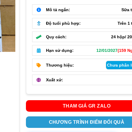
là:
tại
520,000 ₫.
là:
Mô tả ngắn:
Sữa 
480,
Độ tuổi phù hợp:
Trên 1 
Quy cách:
24 hộp/ 2
Hạn sử dụng:
12/01/2027
(159 N
Thương hiệu:
Chưa phân l
Xuất xứ:
THAM GIÁ GR ZALO
CHƯƠNG TRÌNH ĐIỂM ĐỔI QUÀ