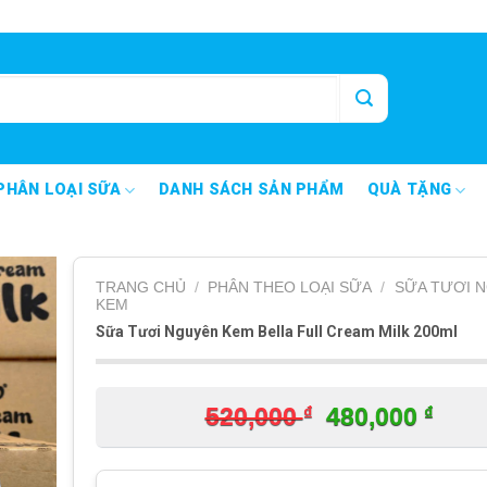
PHÂN LOẠI SỮA
DANH SÁCH SẢN PHẨM
QUÀ TẶNG
TRANG CHỦ
/
PHÂN THEO LOẠI SỮA
/
SỮA TƯƠI 
KEM
Sữa Tươi Nguyên Kem Bella Full Cream Milk 200ml
₫
Giá
₫
Giá
520,000
480,000
gốc
hiện