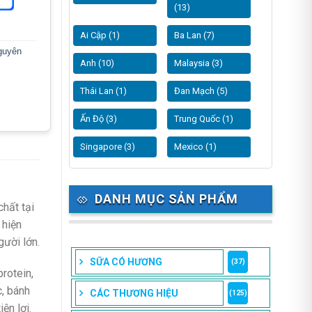
(13)
Ai Cập (1)
Ba Lan (7)
guyên
Anh (10)
Malaysia (3)
Thái Lan (1)
Đan Mạch (5)
Ấn Độ (3)
Trung Quốc (1)
Singapore (3)
Mexico (1)
DANH MỤC SẢN PHẨM
hất tại
 hiện
gười lớn.
SỮA CÓ HƯƠNG
(37)
protein,
c, bánh
CÁC THƯƠNG HIỆU
(125)
ện lợi.