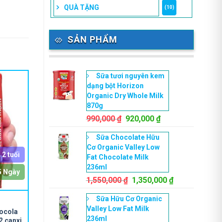
QUÀ TẶNG
(10)
SẢN PHẨM
Sữa tươi nguyên kem
dạng bột Horizon
Organic Dry Whole Milk
870g
Giá
Giá
990,000
₫
920,000
₫
gốc
hiện
Sữa Chocolate Hữu
là:
tại
Cơ Organic Valley Low
990,000 ₫.
là:
 2 tuổi
Fat Chocolate Milk
920,000 ₫.
236ml
5 Ngày
Giá
Giá
1,550,000
₫
1,350,000
₫
gốc
hiện
Sữa Hữu Cơ Organic
là:
tại
Valley Low Fat Milk
1,550,000 ₫.
là:
socola
236ml
1,350,000 ₫.
2 canxi