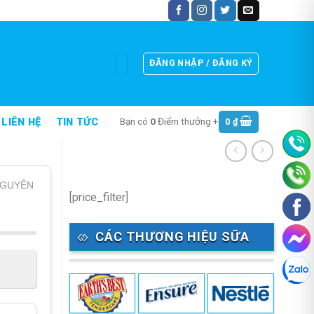
ĐĂNG NHẬP / ĐĂNG KÝ
Bạn có
0
Điểm thưởng +
0
₫
LIÊN HỆ
TIN TỨC
NGUYÊN
[price_filter]
CÁC THƯƠNG HIỆU SỮA