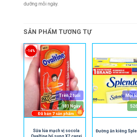
dưỡng mỗi ngày.
SẢN PHẨM TƯƠNG TỰ
-14%
 2 tuổi
Trên 2 tuổi
Mọi l
a Ngày
181 Ngày
52
hẩm
Đã bán
7
sản phẩm
Sản
n Kem
Sữa lúa mạch vị socola
Đường ăn kiêng Spl
phẩm
Ovaltine bổ sung X2 canxi