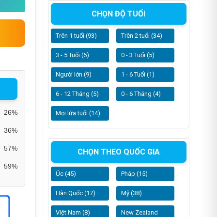
CHỌN ĐỘ TUỔI
Trên 1 tuổi (93)
Trên 2 tuổi (34)
3 - 5 Tuổi (6)
0 - 3 Tuổi (5)
Người lớn (9)
1 - 6 Tuổi (1)
6 - 12 Tháng (5)
0 - 6 Tháng (4)
26%
Mọi lứa tuổi (14)
36%
57%
CHỌN THEO QUỐC GIA
59%
Úc (45)
Pháp (15)
Hàn Quốc (17)
Mỹ (38)
Việt Nam (8)
New Zealand