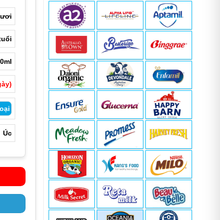
tươi
000 ₫.
tuổi
00ml
gày)
oại
Úc