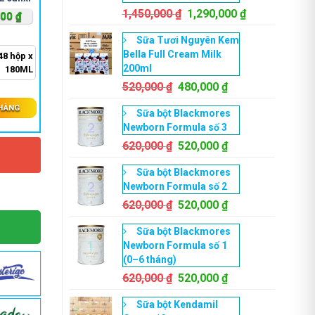
Giá
Giá
1,450,000
₫
1,290,000
₫
Giá
000
₫
gốc
hiện
hiện
Sữa Tươi Nguyên Kem
là:
tại
tại
Bella Full Cream Milk
48 hộp x
1,450,000 ₫.
là:
00 ₫.
là:
200ml
180ML
1,290,000 ₫.
360,000 ₫.
Giá
Giá
520,000
₫
480,000
₫
gốc
hiện
 HÀNG
Sữa bột Blackmores
là:
tại
Newborn Formula số 3
520,000 ₫.
là:
Giá
480,000 ₫.
Giá
620,000
₫
520,000
₫
Y
gốc
hiện
Sữa bột Blackmores
là:
tại
Newborn Formula số 2
620,000 ₫.
là:
Giá
520,000 ₫.
Giá
620,000
₫
520,000
₫
gốc
hiện
Sữa bột Blackmores
là:
tại
Newborn Formula số 1
620,000 ₫.
là:
(0–6 tháng)
520,000 ₫.
Giá
Giá
620,000
₫
520,000
₫
gốc
hiện
Sữa bột Kendamil
là:
tại