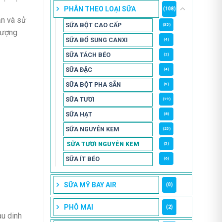
PHÂN THEO LOẠI SỮA
(108)
ản và sử
SỮA BỘT CAO CẤP
(35)
lượng
SỮA BỔ SUNG CANXI
(4)
SỮA TÁCH BÉO
(2)
SỮA ĐẶC
(4)
SỮA BỘT PHA SẴN
(5)
SỮA TƯƠI
(19)
SỮA HẠT
(8)
SỮA NGUYÊN KEM
(25)
SỮA TƯƠI NGUYÊN KEM
(5)
SỮA ÍT BÉO
(6)
SỮA MỸ BAY AIR
(0)
PHÔ MAI
(2)
àu dinh