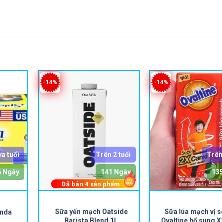
-14%
-14%
ứa tuổi
Trên 2 tuổi
Trên
6 Ngày
141 Ngày
13
Đã bán
4
sản phẩm
Sữa yến mạch Oatside
Sữa lúa mạch vị 
enda
Barista Blend 1L
Ovaltine bổ sung X