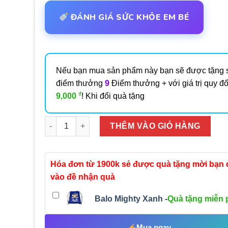
ĐÁNH GIÁ SỨC KHỎE EM BÉ
Nếu bạn mua sản phẩm này bạn sẽ được tặng 
điểm thưởng
9
Điểm thưởng + với giá trị quy đổ
₫
9,000
! Khi đổi quà tặng
Số lượng
THÊM VÀO GIỎ HÀNG
Hóa đơn từ 1900k sẻ được quà tặng mời bạn
vào đề nhận quà
Balo Mighty Xanh -
Quà tặng miễn 
Mua ngay