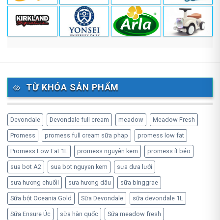
TỪ KHÓA SẢN PHẨM
Devondale
Devondale full cream
meadow
Meadow Fresh
Promess
promess full cream sữa phap
promess low fat
Promess Low Fat 1L
promess nguyên kem
promess ít béo
sua bot A2
sua bot nguyen kem
sưa dưa lưới
sưa hương chuốii
sưa hương dâu
sữa binggrae
Sữa bột Oceania Gold
Sữa Devondale
sữa devondale 1L
Sữa Ensure Úc
sữa hàn quốc
Sữa meadow fresh