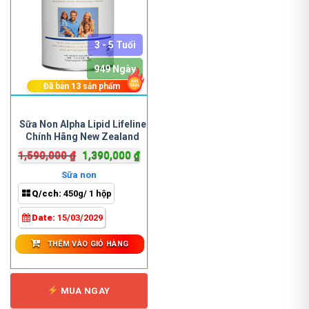
3 - 5 Tuổi
949 Ngày
Đã bán
13
sản phẩm
Sữa Non Alpha Lipid Lifeline
Chính Hãng New Zealand
Giá
Giá
1,590,000
₫
1,390,000
₫
gốc
hiện
Sữa non
là:
tại
Q/cch:
450g/ 1 hộp
1,590,000 ₫.
là:
1,390,000 ₫.
Date:
15/03/2029
THÊM VÀO GIỎ HÀNG
MUA NGAY