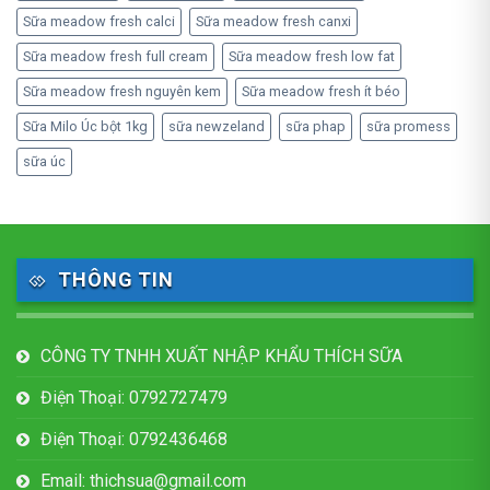
Sữa meadow fresh calci
Sữa meadow fresh canxi
Sữa meadow fresh full cream
Sữa meadow fresh low fat
Sữa meadow fresh nguyên kem
Sữa meadow fresh ít béo
Sữa Milo Úc bột 1kg
sữa newzeland
sữa phap
sữa promess
sữa úc
THÔNG TIN
CÔNG TY TNHH XUẤT NHẬP KHẨU THÍCH SỮA
Điện Thoại: 0792727479
Điện Thoại: 0792436468
Email: thichsua@gmail.com