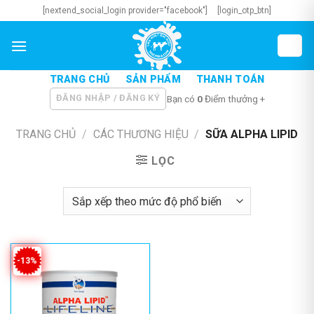
Skip
[nextend_social_login provider="facebook"]
[login_otp_btn]
to
content
TRANG CHỦ
SẢN PHẨM
THANH TOÁN
ĐĂNG NHẬP / ĐĂNG KÝ
Bạn có
0
Điểm thưởng +
TRANG CHỦ
/
CÁC THƯƠNG HIỆU
/
SỮA ALPHA LIPID
LỌC
-13%