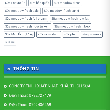
Sữa Ensure Úc
sữa hàn quốc
Sữa meadow fresh
Sữa meadow fresh calci
Sữa meadow fresh canxi
Sữa meadow fresh full cream
Sữa meadow fresh low fat
Sữa meadow fresh nguyên kem
Sữa meadow fresh ít béo
Sữa Milo Úc bột 1kg
sữa newzeland
sữa phap
sữa promess
sữa úc
THÔNG TIN
CÔNG TY TNHH XUẤT NHẬP KHẨU THÍCH SỮA
Điện Thoại: 0792727479
Điện Thoại: 0792436468