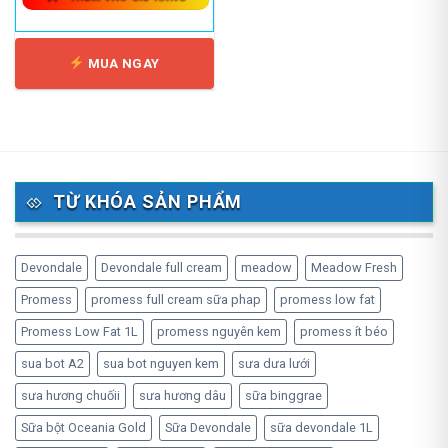
MUA NGAY
TỪ KHÓA SẢN PHẨM
Devondale
Devondale full cream
meadow
Meadow Fresh
Promess
promess full cream sữa phap
promess low fat
Promess Low Fat 1L
promess nguyên kem
promess ít béo
sua bot A2
sua bot nguyen kem
sưa dưa lưới
sưa hương chuốii
sưa hương dâu
sữa binggrae
Sữa bột Oceania Gold
Sữa Devondale
sữa devondale 1L