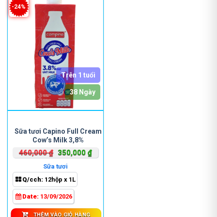
-24%
Trên 1 tuổi
38 Ngày
Sữa tươi Capino Full Cream
Cow’s Milk 3,8%
Giá
Giá
460,000
₫
350,000
₫
gốc
hiện
Sữa tươi
là:
tại
Q/cch:
12hộp x 1L
460,000 ₫.
là:
350,000 ₫.
Date:
13/09/2026
THÊM VÀO GIỎ HÀNG