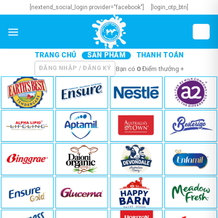
Skip
[nextend_social_login provider="facebook"]
[login_otp_btn]
to
content
TRANG CHỦ
SẢN PHẨM
THANH TOÁN
ĐĂNG NHẬP / ĐĂNG KÝ
Bạn có
0
Điểm thưởng +