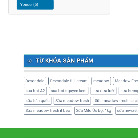
Yonsei (5)
TỪ KHÓA SẢN PHẨM
Devondale
Devondale full cream
meadow
Meadow Fre
sua bot A2
sua bot nguyen kem
sưa dưa lưới
sưa hương
sữa hàn quốc
Sữa meadow fresh
Sữa meadow fresh calci
Sữa meadow fresh ít béo
Sữa Milo Úc bột 1kg
sữa newzel