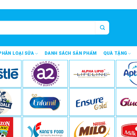
PHÂN LOẠI SỮA
DANH SÁCH SẢN PHẨM
QUÀ TẶNG