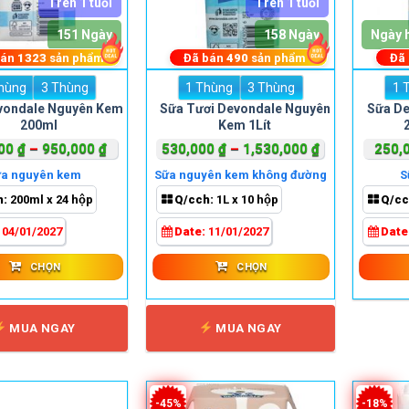
Trên 1 tuổi
Trên 1 tuổi
151 Ngày
158 Ngày
Ngày 
bán
1323
sản phẩm
Đã bán
490
sản phẩm
Đã
hùng
3 Thùng
1 Thùng
3 Thùng
1 
Sản
Sản
vondale Nguyên Kem
Sữa Tươi Devondale Nguyên
Sữa D
phẩm
phẩm
200ml
Kem 1Lít
này
này
Khoảng
Khoảng
000
₫
–
950,000
₫
530,000
₫
–
1,530,000
₫
250,
có
có
giá:
giá:
nhiều
nhiều
a nguyên kem
Sữa nguyên kem không đường
S
từ
từ
biến
biến
h:
200ml x 24 hộp
Q/cch:
1L x 10 hộp
Q/cc
330,000 ₫
530,000 ₫
thể.
thể.
đến
đến
:
04/01/2027
Date:
11/01/2027
Date
Các
Các
950,000 ₫
1,530,000 ₫
tùy
tùy
CHỌN
CHỌN
chọn
chọn
có
có
thể
thể
MUA NGAY
MUA NGAY
được
được
chọn
chọn
trên
trên
trang
trang
-45%
-18%