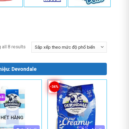
all 8 results
hiệu: Devondale
-34%
mãi
HẾT HÀNG