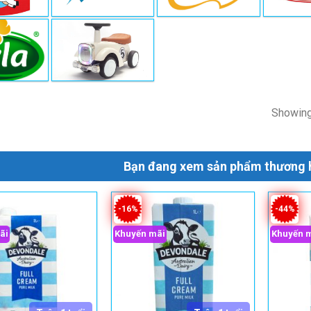
Showing 
Bạn đang xem sản phẩm thương 
-16%
-44%
ãi
Khuyến mãi
Khuyến 