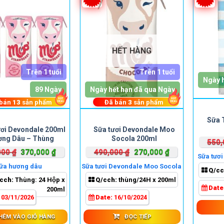
sản
sản
phẩm
phẩm
HẾT HÀNG
Trên 1 tuổi
Trên 1 tuổi
Ngày 
89 Ngày
Ngày hết hạn đã qua Ngày
 bán
13
sản phẩm
Đã bán
3
sản phẩm
Sữa 
ơi Devondale 200ml
Sữa tươi Devondale Moo
ng Dâu – Thùng
Socola 200ml
550
Giá
Giá
Giá
Giá
000
₫
370,000
₫
490,000
₫
270,000
₫
Sữa tươi
gốc
hiện
gốc
hiện
ữa hương dâu
Sữa tươi Devondale Moo Socola
Q/cc
là:
tại
là:
tại
cch:
Thùng: 24 Hộp x
Q/cch:
thùng/24H x 200ml
490,000 ₫.
là:
490,000 ₫.
là:
Date
200ml
370,000 ₫.
270,000 ₫.
:
03/11/2026
Date:
16/10/2024
HÊM VÀO GIỎ HÀNG
ĐỌC TIẾP