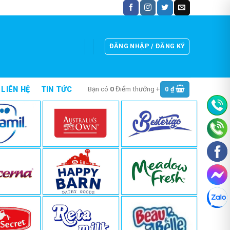
ĐĂNG NHẬP / ĐĂNG KÝ
Bạn có
0
Điểm thưởng +
0
₫
LIÊN HỆ
TIN TỨC