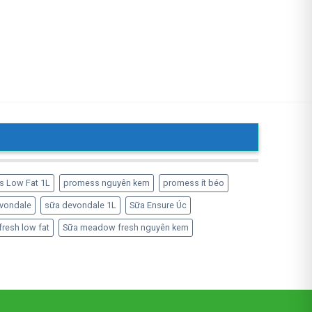
s Low Fat 1L
promess nguyên kem
promess ít béo
vondale
sữa devondale 1L
Sữa Ensure Úc
resh low fat
Sữa meadow fresh nguyên kem