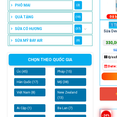
PHÔ MAI
(2)
Đã 
QUÀ TẶNG
(10)
1 T
SỮA CÓ HƯƠNG
(37)
Sữa De
SỮA MỸ BAY AIR
(0)
330,
Sữ
Q/cc
CHỌN THEO QUỐC GIA
Date
Úc (45)
Pháp (15)
Hàn Quốc (17)
Mỹ (38)
Việt Nam (8)
New Zealand
(13)
Ai Cập (1)
Ba Lan (7)
-24%