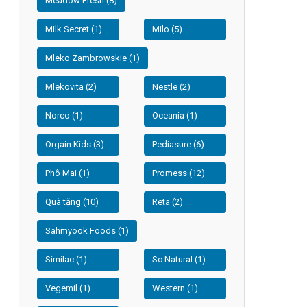
Meadow Fresh (8)
Milk Secret (1)
Milo (5)
Mleko Zambrowskie (1)
Mlekovita (2)
Nestle (2)
Norco (1)
Oceania (1)
Orgain Kids (3)
Pediasure (6)
Phô Mai (1)
Promess (12)
Quà tặng (10)
Reta (2)
Sahmyook Foods (1)
Similac (1)
So Natural (1)
Vegemil (1)
Western (1)