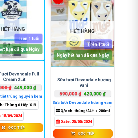
sản
phẩm
HẾT HÀNG
HẾT HÀNG
Trên 1 tuổi
Trên 1 tuổi
hết hạn đã qua Ngày
Ngày hết hạn đã qua Ngày
Tươi Devondale Full
Cream 2Lít
Sữa tươi Devondale hương
vani
Giá
Giá
,000
₫
449,000
₫
Giá
Giá
590,000
₫
420,000
₫
gốc
hiện
 tiệt trùng nguyên kem
gốc
hiện
là:
tại
Sữa tươi Devondale hương vani
h:
Thùng 6 Hộp X 2L
là:
tại
550,000 ₫.
là:
Q/cch:
thùng/24H x 200ml
590,000 ₫.
là:
449,000 ₫.
:
15/09/2024
420,000 ₫.
Date:
25/05/2024
ĐỌC TIẾP
ĐỌC TIẾP