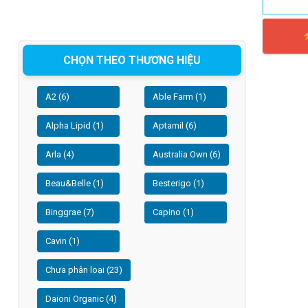
CHỌN THEO THƯƠNG HIỆU
A2 (6)
Able Farm (1)
Alpha Lipid (1)
Aptamil (6)
Arla (4)
Australia Own (6)
Beau&Belle (1)
Besterigo (1)
Binggrae (7)
Capino (1)
Cavin (1)
Chưa phân loại (23)
Daioni Organic (4)