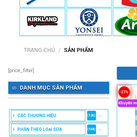
TRANG CHỦ
/
SẢN PHẨM
[price_filter]
DANH MỤC SẢN PHẨM
-27%
Khuyến m
CÁC THƯƠNG HIỆU
(125)
PHÂN THEO LOẠI SỮA
(108)