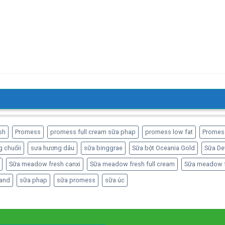
sh
Promess
promess full cream sữa phap
promess low fat
Promes
 chuốii
sưa hương dâu
sữa binggrae
Sữa bột Oceania Gold
Sữa De
Sữa meadow fresh canxi
Sữa meadow fresh full cream
Sữa meadow f
and
sữa phap
sữa promess
sữa úc