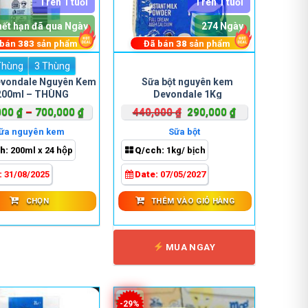
Trên 1 tuổi
Trên 1 tuổi
hết hạn đã qua Ngày
274 Ngày
 bán
383
sản phẩm
Đã bán
38
sản phẩm
Thùng
3 Thùng
Sản
evondale Nguyên Kem
Sữa bột nguyên kem
phẩm
200ml – THÙNG
Devondale 1Kg
này
Khoảng
Giá
Giá
000
₫
–
700,000
₫
440,000
₫
290,000
₫
có
giá:
gốc
hiện
nhiều
ữa nguyên kem
Sữa bột
từ
là:
tại
biến
h:
200ml x 24 hộp
Q/cch:
1kg/ bịch
250,000 ₫
440,000 ₫.
là:
thể.
đến
290,000 ₫.
:
31/08/2025
Date:
07/05/2027
Các
700,000 ₫
tùy
CHỌN
THÊM VÀO GIỎ HÀNG
chọn
có
thể
MUA NGAY
được
chọn
trên
trang
-29%