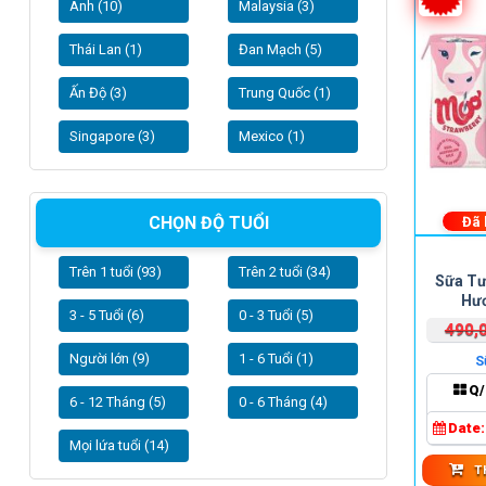
Anh (10)
Malaysia (3)
Thái Lan (1)
Đan Mạch (5)
Ấn Độ (3)
Trung Quốc (1)
Singapore (3)
Mexico (1)
CHỌN ĐỘ TUỔI
Đã
Trên 1 tuổi (93)
Trên 2 tuổi (34)
Sữa Tư
Hươ
3 - 5 Tuổi (6)
0 - 3 Tuổi (5)
490,
Người lớn (9)
1 - 6 Tuổi (1)
S
Q/
6 - 12 Tháng (5)
0 - 6 Tháng (4)
Date
Mọi lứa tuổi (14)
T