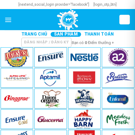
Skip
[nextend_social_login provider="facebook"]
[login_otp_btn]
to
content
TRANG CHỦ
SẢN PHẨM
THANH TOÁN
ĐĂNG NHẬP / ĐĂNG KÝ
Bạn có
0
Điểm thưởng +