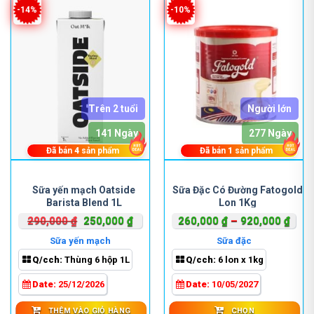
-14%
-10%
Trên 2 tuổi
Người lớn
141 Ngày
277 Ngày
Đã bán
4
sản phẩm
Đã bán
1
sản phẩm
Sản
phẩm
Sữa yến mạch Oatside
Sữa Đặc Có Đường Fatogold
Barista Blend 1L
Lon 1Kg
này
có
Giá
Giá
Khoả
290,000
₫
250,000
₫
260,000
₫
–
920,000
₫
nhiều
gốc
hiện
giá:
Sữa yến mạch
Sữa đặc
biến
là:
tại
từ
Q/cch:
Thùng 6 hộp 1L
Q/cch:
6 lon x 1kg
thể.
290,000 ₫.
là:
260,
Các
250,000 ₫.
đến
Date:
25/12/2026
Date:
10/05/2027
tùy
920,
chọn
THÊM VÀO GIỎ HÀNG
CHỌN