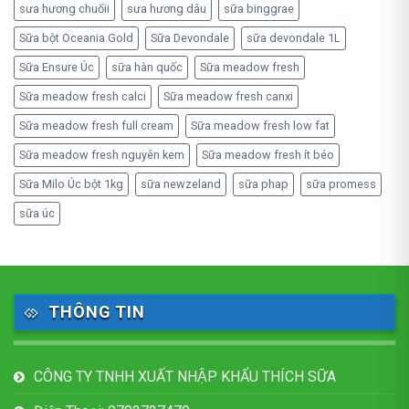
sưa hương chuốii
sưa hương dâu
sữa binggrae
Sữa bột Oceania Gold
Sữa Devondale
sữa devondale 1L
Sữa Ensure Úc
sữa hàn quốc
Sữa meadow fresh
Sữa meadow fresh calci
Sữa meadow fresh canxi
Sữa meadow fresh full cream
Sữa meadow fresh low fat
Sữa meadow fresh nguyên kem
Sữa meadow fresh ít béo
Sữa Milo Úc bột 1kg
sữa newzeland
sữa phap
sữa promess
sữa úc
THÔNG TIN
CÔNG TY TNHH XUẤT NHẬP KHẨU THÍCH SỮA