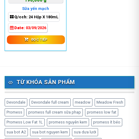
Sữa yến mạch
Q/cch:
24 Hộp X 180mL
Date:
03/09/2026
ĐỌC TIẾP
TỪ KHÓA SẢN PHẨM
Devondale
Devondale full cream
meadow
Meadow Fresh
Promess
promess full cream sữa phap
promess low fat
Promess Low Fat 1L
promess nguyên kem
promess ít béo
sua bot A2
sua bot nguyen kem
sưa dưa lưới