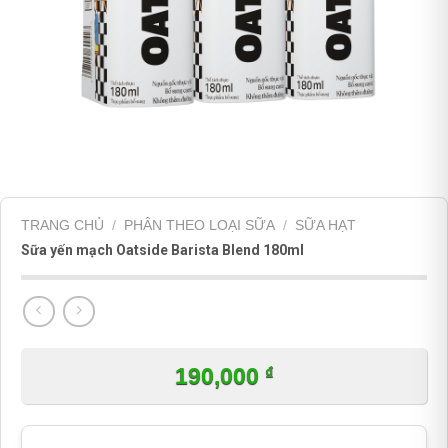
TRANG CHỦ
/
PHÂN THEO LOẠI SỮA
/
SỮA HẠT
Sữa yến mạch Oatside Barista Blend 180ml
₫
190,000