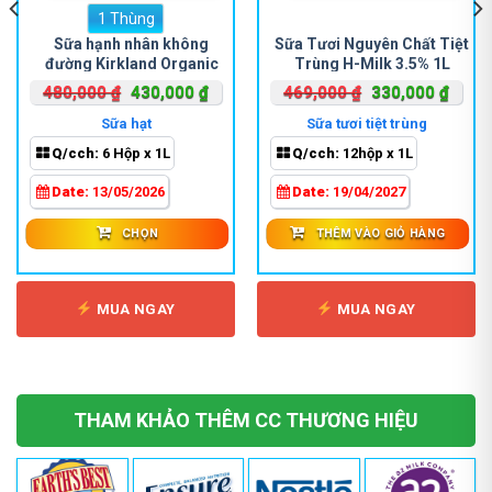
1 Thùng
Sản
phẩm
Sữa hạnh nhân không
Sữa Tươi Nguyên Chất Tiệt
đường Kirkland Organic
Trùng H-Milk 3.5% 1L
này
Almond 946ml
có
Giá
Giá
Giá
Giá
480,000
₫
430,000
₫
469,000
₫
330,000
₫
nhiều
gốc
hiện
gốc
hiện
Sữa hạt
Sữa tươi tiệt trùng
biến
là:
tại
là:
tại
Q/cch:
6 Hộp x 1L
Q/cch:
12hộp x 1L
thể.
480,000 ₫.
là:
469,000 ₫.
là:
Các
000 ₫.
430,000 ₫.
330,0
Date:
13/05/2026
Date:
19/04/2027
tùy
chọn
CHỌN
THÊM VÀO GIỎ HÀNG
có
thể
được
MUA NGAY
MUA NGAY
chọn
trên
trang
sản
phẩm
THAM KHẢO THÊM CC THƯƠNG HIỆU