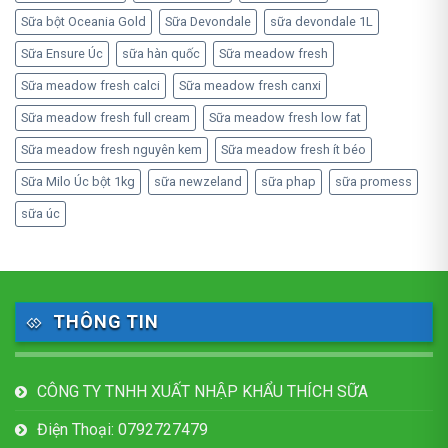
Sữa bột Oceania Gold
Sữa Devondale
sữa devondale 1L
Sữa Ensure Úc
sữa hàn quốc
Sữa meadow fresh
Sữa meadow fresh calci
Sữa meadow fresh canxi
Sữa meadow fresh full cream
Sữa meadow fresh low fat
Sữa meadow fresh nguyên kem
Sữa meadow fresh ít béo
Sữa Milo Úc bột 1kg
sữa newzeland
sữa phap
sữa promess
sữa úc
THÔNG TIN
CÔNG TY TNHH XUẤT NHẬP KHẨU THÍCH SỮA
Điện Thoại: 0792727479