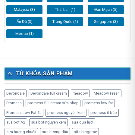
Malaysia (3)
Thái Lan (1)
Đan Mạch (5)
Ấn Độ (3)
Trung Quốc (1)
Singapore (3)
Mexico (1)
TỪ KHÓA SẢN PHẨM
Devondale
Devondale full cream
meadow
Meadow Fresh
Promess
promess full cream sữa phap
promess low fat
Promess Low Fat 1L
promess nguyên kem
promess ít béo
sua bot A2
sua bot nguyen kem
sưa dưa lưới
sưa hương chuốii
sưa hương dâu
sữa binggrae