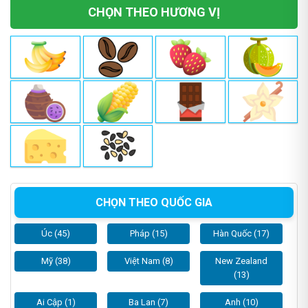
CHỌN THEO HƯƠNG VỊ
CHỌN THEO QUỐC GIA
Úc (45)
Pháp (15)
Hàn Quốc (17)
Mỹ (38)
Việt Nam (8)
New Zealand
(13)
Ai Cập (1)
Ba Lan (7)
Anh (10)