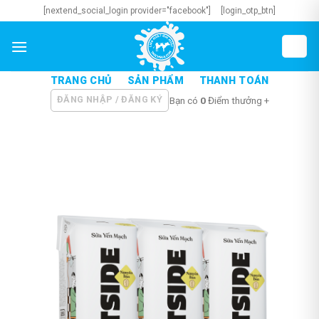
Skip
[nextend_social_login provider="facebook"]
[login_otp_btn]
to
content
TRANG CHỦ
SẢN PHẨM
THANH TOÁN
ĐĂNG NHẬP / ĐĂNG KÝ
Bạn có
0
Điểm thưởng +