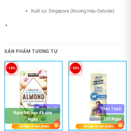
Xuất xứ: Singapore (thương hiệu Oatside).
SẢN PHẨM TƯƠNG TỰ
-10%
-30%
Trên 2 tuổi
Trên 1 tuổi
Ngày hết hạn đã qua
Ngày
253 Ngày
Đã bán
3
sản phẩm
Đã bán
8
sản phẩm