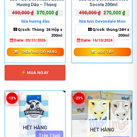
Hương Dâu – Thùng
Socola 200ml
Giá
Giá
Giá
Giá
490,000
₫
370,000
₫
490,000
₫
270,000
₫
gốc
hiện
gốc
hiện
Sữa hương dâu
Sữa tươi Devondale Moo
là:
tại
là:
tại
Socola
Q/cch:
Thùng: 24 Hộp x
Q/cch:
thùng/24H x
490,000 ₫.
là:
490,000 ₫.
là:
200ml
200ml
370,000 ₫.
270,0
Date:
03/11/2026
Date:
16/10/2024
THÊM VÀO GIỎ HÀNG
ĐỌC TIẾP
MUA NGAY
-18%
-29%
HẾT HÀNG
HẾT HÀNG
Trên 1 tuổi