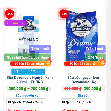
trên
trên
trang
trang
sản
sản
-44%
-34%
phẩm
phẩm
Khuyến mãi
HẾT HÀNG
Trên 1 tuổi
Trên 1 tuổi
Ngày hết hạn đã qua Ngày
274 Ngày
Đã bán
383
sản phẩm
Đã bán
38
sản phẩm
1 Thùng
Sản
3 Thùng
phẩm
Sữa Devondale Nguyên Kem
Sữa bột nguyên kem
200ml – THÙNG
Devondale 1Kg
này
có
Khoảng
Giá
Giá
250,000
₫
–
700,000
₫
440,000
₫
290,000
₫
nhiều
giá:
gốc
hiện
Sữa nguyên kem
Sữa bột
biến
từ
là:
tại
Q/cch:
200ml x 24 hộp
Q/cch:
1kg/ bịch
thể.
250,000 ₫
440,000 ₫.
là:
Các
đến
290,0
Date:
31/08/2025
Date:
07/05/2027