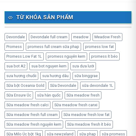
TỪ KHÓA SẢN PHẨM
Devondale
Devondale full cream
meadow
Meadow Fresh
Promess
promess full cream sữa phap
promess low fat
Promess Low Fat 1L
promess nguyên kem
promess ít béo
sua bot A2
sua bot nguyen kem
sưa dưa lưới
sưa hương chuốii
sưa hương dâu
sữa binggrae
Sữa bột Oceania Gold
Sữa Devondale
sữa devondale 1L
Sữa Ensure Úc
sữa hàn quốc
Sữa meadow fresh
Sữa meadow fresh calci
Sữa meadow fresh canxi
Sữa meadow fresh full cream
Sữa meadow fresh low fat
Sữa meadow fresh nguyên kem
Sữa meadow fresh ít béo
Sữa Milo Úc bột 1kg
sữa newzeland
sữa phap
sữa promess