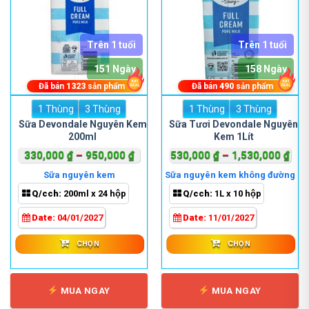
Trên 1 tuổi
Trên 1 tuổi
151 Ngày
158 Ngày
Đã bán
1323
sản phẩm
Đã bán
490
sản phẩm
1 Thùng
Sản
3 Thùng
1 Thùng
Sản
3 Thùng
phẩm
phẩm
Sữa Devondale Nguyên Kem
Sữa Tươi Devondale Nguyên
200ml
Kem 1Lít
này
này
có
có
Khoảng
Kho
330,000
₫
–
950,000
₫
530,000
₫
–
1,530,000
₫
nhiều
nhiều
giá:
giá:
Sữa nguyên kem
Sữa nguyên kem không đường
biến
biến
từ
từ
Q/cch:
200ml x 24 hộp
Q/cch:
1L x 10 hộp
thể.
thể.
330,000 ₫
530
Các
Các
đến
đến
Date:
04/01/2027
Date:
11/01/2027
tùy
tùy
950,000 ₫
1,5
chọn
chọn
CHỌN
CHỌN
có
có
thể
thể
được
được
MUA NGAY
MUA NGAY
chọn
chọn