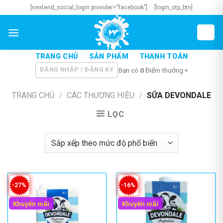
Skip
[nextend_social_login provider="facebook"]
[login_otp_btn]
to
content
TRANG CHỦ
SẢN PHẨM
THANH TOÁN
ĐĂNG NHẬP / ĐĂNG KÝ
Bạn có
0
Điểm thưởng +
TRANG CHỦ
/
CÁC THƯƠNG HIỆU
/
SỮA DEVONDALE
LỌC
-27%
-16%
Khuyến mãi
Khuyến mãi