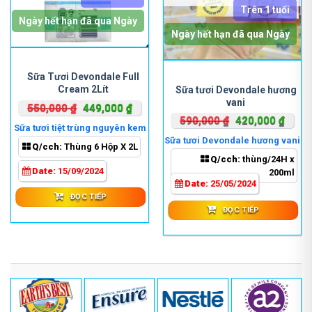
Trên 1 tuổi
Ngày hết hạn đã qua Ngày
Ngày hết hạn đã qua Ngày
Sữa Tươi Devondale Full
Cream 2Lít
Sữa tươi Devondale hương
vani
Giá
Giá
550,000
₫
449,000
₫
Giá
Giá
590,000
₫
420,000
₫
gốc
hiện
Sữa tươi tiệt trùng nguyên kem
gốc
hiện
là:
tại
Sữa tươi Devondale hương vani
Q/cch:
Thùng 6 Hộp X 2L
là:
tại
550,000 ₫.
là:
Q/cch:
thùng/24H x
590,000 ₫.
là:
449,000 ₫.
Date:
15/09/2024
200ml
420,0
Date:
25/05/2024
ĐỌC TIẾP
ĐỌC TIẾP