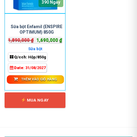
390 Ngày
Sữa bột Enfamil (ENSPIRE
OPTIMUM) 850G
Giá
Giá
1,890,000
₫
1,690,000
₫
gốc
hiện
Sữa bột
là:
tại
Q/cch:
Hộp/850g
1,890,000 ₫.
là:
1,690,000 ₫.
Date:
31/08/2027
THÊM VÀO GIỎ HÀNG
MUA NGAY