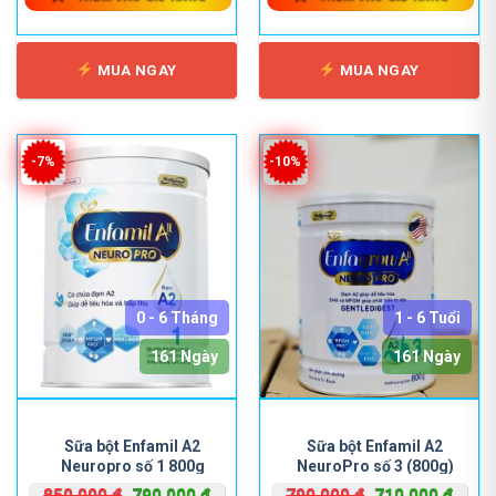
MUA NGAY
MUA NGAY
-7%
-10%
0 - 6 Tháng
1 - 6 Tuổi
161 Ngày
161 Ngày
Sữa bột Enfamil A2
Sữa bột Enfamil A2
Neuropro số 1 800g
NeuroPro số 3 (800g)
Giá
Giá
Giá
Giá
850,000
₫
790,000
₫
790,000
₫
710,000
₫