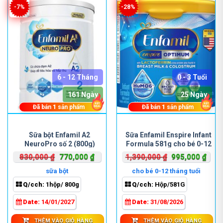
-7%
-28%
6 - 12 Tháng
0 - 3 Tuổi
161 Ngày
25 Ngày
Đã bán
1
sản phẩm
Đã bán
1
sản phẩm
Sữa bột Enfamil A2
Sữa Enfamil Enspire Infant
NeuroPro số 2 (800g)
Formula 581g cho bé 0-12
tháng tuổi
Giá
Giá
Giá
Giá
830,000
₫
770,000
₫
1,390,000
₫
995,000
₫
gốc
hiện
gốc
hiện
sữa bột
cho bé 0-12 tháng tuổi
là:
tại
là:
tại
Q/cch:
1hộp/ 800g
Q/cch:
Hộp/581G
830,000 ₫.
là:
1,390,000 ₫.
là:
770,000 ₫.
995,
Date:
14/01/2027
Date:
31/08/2026
THÊM VÀO GIỎ HÀNG
THÊM VÀO GIỎ HÀNG