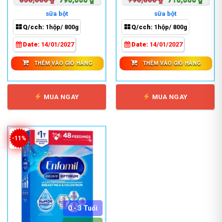
gốc
hiện
gốc
hiện
sữa bột
sữa bột
là:
tại
là:
tại
Q/cch:
1hộp/ 800g
Q/cch:
1hộp/ 800g
850,000 ₫.
là:
790,000 ₫.
là:
790,000 ₫.
710,0
Date:
14/01/2027
Date:
14/01/2027
THÊM VÀO GIỎ HÀNG
THÊM VÀO GIỎ HÀNG
MUA NGAY
MUA NGAY
-11%
0 - 3 Tuổi