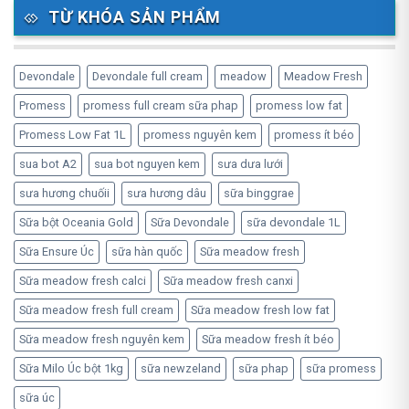
TỪ KHÓA SẢN PHẨM
Devondale
Devondale full cream
meadow
Meadow Fresh
Promess
promess full cream sữa phap
promess low fat
Promess Low Fat 1L
promess nguyên kem
promess ít béo
sua bot A2
sua bot nguyen kem
sưa dưa lưới
sưa hương chuốii
sưa hương dâu
sữa binggrae
Sữa bột Oceania Gold
Sữa Devondale
sữa devondale 1L
Sữa Ensure Úc
sữa hàn quốc
Sữa meadow fresh
Sữa meadow fresh calci
Sữa meadow fresh canxi
Sữa meadow fresh full cream
Sữa meadow fresh low fat
Sữa meadow fresh nguyên kem
Sữa meadow fresh ít béo
Sữa Milo Úc bột 1kg
sữa newzeland
sữa phap
sữa promess
sữa úc