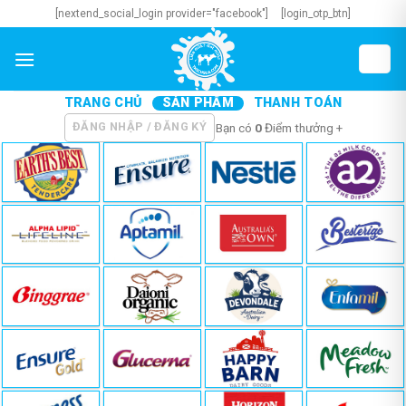
Skip
[nextend_social_login provider="facebook"]
[login_otp_btn]
to
content
TRANG CHỦ
SẢN PHẨM
THANH TOÁN
ĐĂNG NHẬP / ĐĂNG KÝ
Bạn có
0
Điểm thưởng +