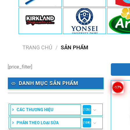
TRANG CHỦ
/
SẢN PHẨM
[price_filter]
DANH MỤC SẢN PHẨM
-17%
CÁC THƯƠNG HIỆU
(125)
PHÂN THEO LOẠI SỮA
(108)