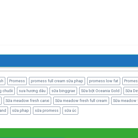
sh
Promess
promess full cream sữa phap
promess low fat
Promes
 chuốii
sưa hương dâu
sữa binggrae
Sữa bột Oceania Gold
Sữa De
Sữa meadow fresh canxi
Sữa meadow fresh full cream
Sữa meadow f
and
sữa phap
sữa promess
sữa úc