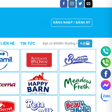
ĐĂNG NHẬP / ĐĂNG KÝ
Bạn có
0
Điểm thưởng +
0
₫
LIÊN HỆ
TIN TỨC