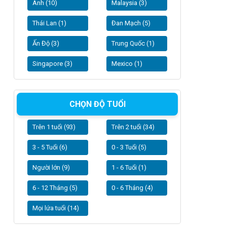
Anh (10)
Malaysia (3)
Thái Lan (1)
Đan Mạch (5)
Ấn Độ (3)
Trung Quốc (1)
Singapore (3)
Mexico (1)
CHỌN ĐỘ TUỔI
Trên 1 tuổi (93)
Trên 2 tuổi (34)
3 - 5 Tuổi (6)
0 - 3 Tuổi (5)
Người lớn (9)
1 - 6 Tuổi (1)
6 - 12 Tháng (5)
0 - 6 Tháng (4)
Mọi lứa tuổi (14)