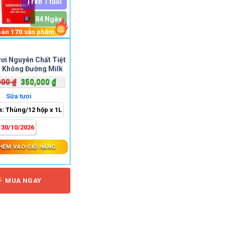
Trên 1 tuổi
84 Ngày
bán
170
sản phẩm
ơi Nguyên Chất Tiệt
 Không Đường Milk
ecret Hộp 1 Lít
Giá
Giá
000
₫
350,000
₫
gốc
hiện
Sữa tươi
là:
tại
h:
Thùng/12 hộp x 1L
420,000 ₫.
là:
350,000 ₫.
:
30/10/2026
HÊM VÀO GIỎ HÀNG
MUA NGAY