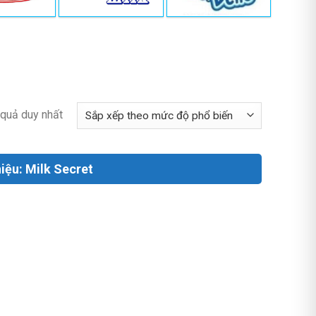
t quả duy nhất
ệu: Milk Secret