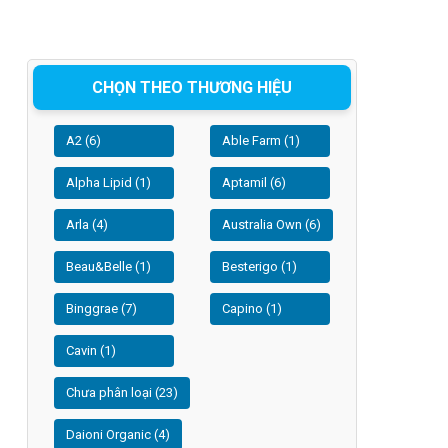
CHỌN THEO THƯƠNG HIỆU
A2 (6)
Able Farm (1)
Alpha Lipid (1)
Aptamil (6)
Arla (4)
Australia Own (6)
Beau&Belle (1)
Besterigo (1)
Binggrae (7)
Capino (1)
Cavin (1)
Chưa phân loại (23)
Daioni Organic (4)