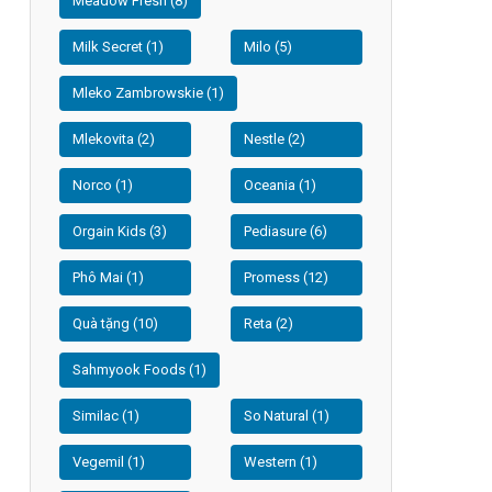
Meadow Fresh (8)
Milk Secret (1)
Milo (5)
Mleko Zambrowskie (1)
Mlekovita (2)
Nestle (2)
Norco (1)
Oceania (1)
Orgain Kids (3)
Pediasure (6)
Phô Mai (1)
Promess (12)
Quà tặng (10)
Reta (2)
Sahmyook Foods (1)
Similac (1)
So Natural (1)
Vegemil (1)
Western (1)