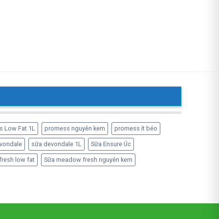
s Low Fat 1L
promess nguyên kem
promess ít béo
vondale
sữa devondale 1L
Sữa Ensure Úc
resh low fat
Sữa meadow fresh nguyên kem