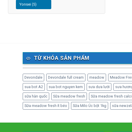
Yonsei (5)
TỪ KHÓA SẢN PHẨM
Devondale
Devondale full cream
meadow
Meadow Fre
sua bot A2
sua bot nguyen kem
sưa dưa lưới
sưa hương
sữa hàn quốc
Sữa meadow fresh
Sữa meadow fresh calci
Sữa meadow fresh ít béo
Sữa Milo Úc bột 1kg
sữa newzel