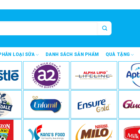
PHÂN LOẠI SỮA
DANH SÁCH SẢN PHẨM
QUÀ TẶNG