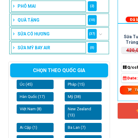
PHÔ MAI
(2)
Đã 
QUÀ TẶNG
(10)
SỮA CÓ HƯƠNG
(37)
Sữa Tư
Trùng
S
SỮA MỸ BAY AIR
(0)
420,
Q/cc
CHỌN THEO QUỐC GIA
Date
Úc (45)
Pháp (15)
T
Hàn Quốc (17)
Mỹ (38)
Việt Nam (8)
New Zealand
(13)
Ai Cập (1)
Ba Lan (7)