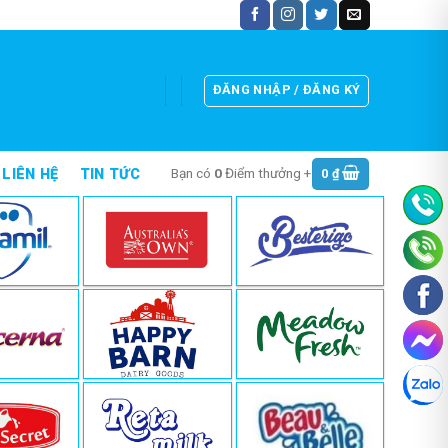
ĐĂNG NHẬP / ĐĂNG KÝ
Bạn có
0
Điểm thưởng +
0
₫
LIÊN HỆ
TIN TỨC