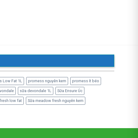
s Low Fat 1L
promess nguyên kem
promess ít béo
vondale
sữa devondale 1L
Sữa Ensure Úc
resh low fat
Sữa meadow fresh nguyên kem