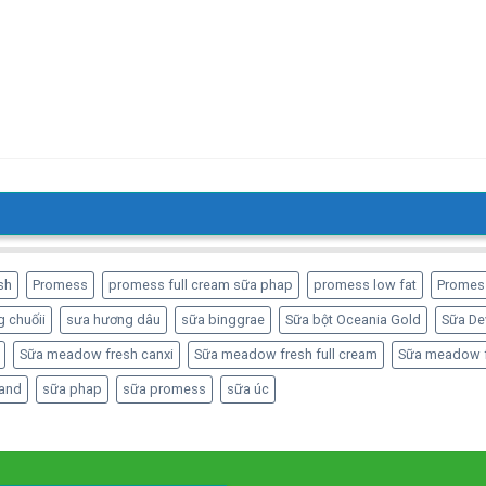
sh
Promess
promess full cream sữa phap
promess low fat
Promes
 chuốii
sưa hương dâu
sữa binggrae
Sữa bột Oceania Gold
Sữa De
Sữa meadow fresh canxi
Sữa meadow fresh full cream
Sữa meadow f
and
sữa phap
sữa promess
sữa úc