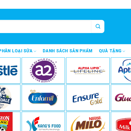
PHÂN LOẠI SỮA
DANH SÁCH SẢN PHẨM
QUÀ TẶNG