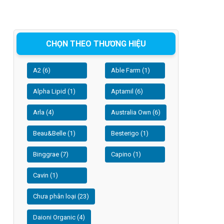
CHỌN THEO THƯƠNG HIỆU
A2 (6)
Able Farm (1)
Alpha Lipid (1)
Aptamil (6)
Arla (4)
Australia Own (6)
Beau&Belle (1)
Besterigo (1)
Binggrae (7)
Capino (1)
Cavin (1)
Chưa phân loại (23)
Daioni Organic (4)