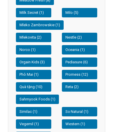
Meadow Fresh (8)
Milk Secret (1)
Milo (5)
Mleko Zambrowskie (1)
Mlekovita (2)
Nestle (2)
Norco (1)
Oceania (1)
Orgain Kids (3)
Pediasure (6)
Phô Mai (1)
Promess (12)
Quà tặng (10)
Reta (2)
Sahmyook Foods (1)
Similac (1)
So Natural (1)
Vegemil (1)
Western (1)