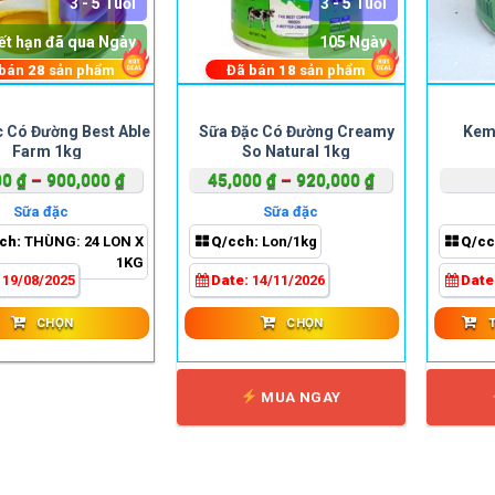
3 - 5 Tuổi
3 - 5 Tuổi
ết hạn đã qua Ngày
105 Ngày
 bán
28
sản phẩm
Đã bán
18
sản phẩm
Sản
Sản
 Có Đường Best Able
Sữa Đặc Có Đường Creamy
Kem
phẩm
phẩm
Farm 1kg
So Natural 1kg
này
này
Khoảng
Khoảng
00
₫
–
900,000
₫
45,000
₫
–
920,000
₫
có
có
giá:
giá:
nhiều
nhiều
Sữa đặc
Sữa đặc
từ
từ
biến
biến
ch:
THÙNG: 24 LON X
Q/cch:
Lon/1kg
Q/cc
42,000 ₫
45,000 ₫
thể.
thể.
1KG
đến
đến
:
19/08/2025
Date:
14/11/2026
Date
Các
Các
900,000 ₫
920,000 ₫
tùy
tùy
CHỌN
CHỌN
chọn
chọn
có
có
thể
thể
MUA NGAY
được
được
chọn
chọn
trên
trên
trang
trang