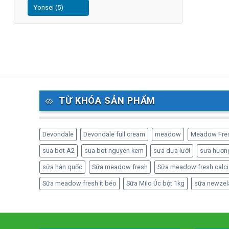
Yonsei (5)
TỪ KHÓA SẢN PHẨM
Devondale
Devondale full cream
meadow
Meadow Fre
sua bot A2
sua bot nguyen kem
sưa dưa lưới
sưa hương
sữa hàn quốc
Sữa meadow fresh
Sữa meadow fresh calci
Sữa meadow fresh ít béo
Sữa Milo Úc bột 1kg
sữa newzel