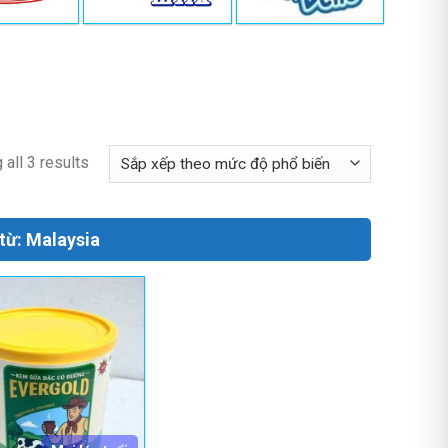
all 3 results
từ: Malaysia