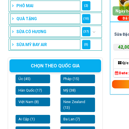
PHÔ MAI
(2)
Ngày h
Đã
QUÀ TẶNG
(10)
SỮA CÓ HƯƠNG
(37)
Sữa Đặc
SỮA MỸ BAY AIR
(0)
42,0
Q/c
CHỌN THEO QUỐC GIA
Date
Úc (45)
Pháp (15)
Hàn Quốc (17)
Mỹ (38)
Việt Nam (8)
New Zealand
(13)
Ai Cập (1)
Ba Lan (7)