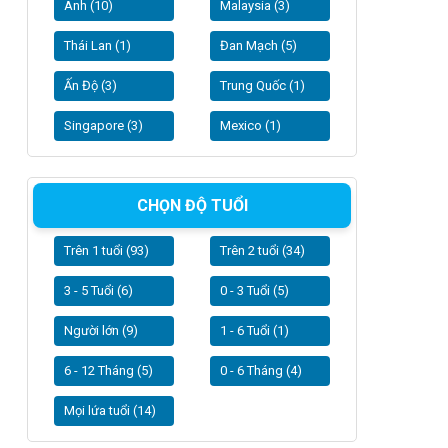
Anh (10)
Malaysia (3)
Thái Lan (1)
Đan Mạch (5)
Ấn Độ (3)
Trung Quốc (1)
Singapore (3)
Mexico (1)
CHỌN ĐỘ TUỔI
Trên 1 tuổi (93)
Trên 2 tuổi (34)
3 - 5 Tuổi (6)
0 - 3 Tuổi (5)
Người lớn (9)
1 - 6 Tuổi (1)
6 - 12 Tháng (5)
0 - 6 Tháng (4)
Mọi lứa tuổi (14)