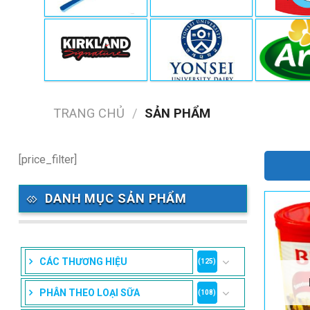
TRANG CHỦ
/
SẢN PHẨM
[price_filter]
DANH MỤC SẢN PHẨM
CÁC THƯƠNG HIỆU
(125)
PHÂN THEO LOẠI SỮA
(108)