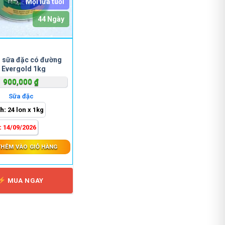
Mọi lứa tuổi
44 Ngày
 sữa đặc có đường
Evergold 1kg
900,000
₫
Sữa đặc
h:
24 lon x 1kg
:
14/09/2026
THÊM VÀO GIỎ HÀNG
MUA NGAY