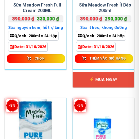
phẩm
Sữa Meadow Fresh Full
Sữa Meadow Fresh Ít Béo
Cream 200ML
200ml
này
có
Giá
Giá
Giá
Giá
390,000
₫
330,000
₫
390,000
₫
290,000
₫
nhiều
gốc
hiện
gốc
hiện
Sữa nguyên kem, hỗ trợ tăng
Sữa ít béo, không đường
biến
là:
tại
là:
tại
cân
Q/cch:
200ml x 24 Hộp
Q/cch:
200ml x 24 hộp
thể.
390,000 ₫.
là:
390,000 ₫.
là:
Các
330,000 ₫.
290,0
Date:
31/10/2026
Date:
31/10/2026
tùy
chọn
CHỌN
THÊM VÀO GIỎ HÀNG
có
thể
được
MUA NGAY
chọn
trên
trang
sản
-8%
-5%
phẩm