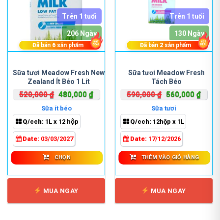
Trên 1 tuổi
Trên 1 tuổi
206 Ngày
130 Ngày
Đã bán
6
sản phẩm
Đã bán
2
sản phẩm
Sản
phẩm
Sữa tươi Meadow Fresh New
Sữa tươi Meadow Fresh
Zealand Ít Béo 1 Lít
Tách Béo
này
có
Giá
Giá
Giá
Giá
520,000
₫
480,000
₫
590,000
₫
560,000
₫
nhiều
gốc
hiện
gốc
hiện
Sữa ít béo
Sữa tươi
biến
là:
tại
là:
tại
Q/cch:
1L x 12 hộp
Q/cch:
12hộp x 1L
thể.
520,000 ₫.
là:
590,000 ₫.
là:
Các
480,000 ₫.
560,0
Date:
03/03/2027
Date:
17/12/2026
tùy
chọn
CHỌN
THÊM VÀO GIỎ HÀNG
có
thể
được
MUA NGAY
MUA NGAY
chọn
trên
trang