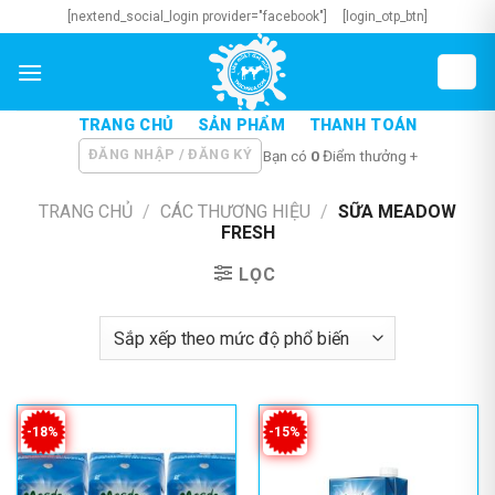
Skip
[nextend_social_login provider="facebook"]
[login_otp_btn]
to
content
TRANG CHỦ
SẢN PHẨM
THANH TOÁN
ĐĂNG NHẬP / ĐĂNG KÝ
Bạn có
0
Điểm thưởng +
TRANG CHỦ
/
CÁC THƯƠNG HIỆU
/
SỮA MEADOW
FRESH
LỌC
-18%
-15%