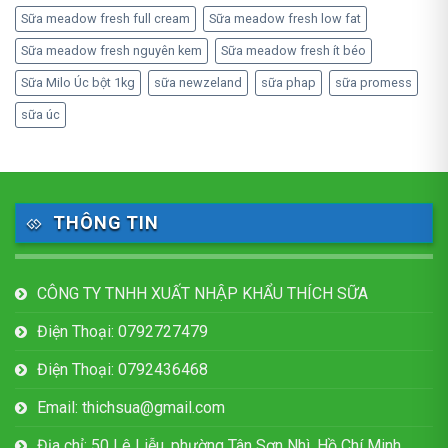
Sữa meadow fresh full cream
Sữa meadow fresh low fat
Sữa meadow fresh nguyên kem
Sữa meadow fresh ít béo
Sữa Milo Úc bột 1kg
sữa newzeland
sữa phap
sữa promess
sữa úc
THÔNG TIN
CÔNG TY TNHH XUẤT NHẬP KHẨU THÍCH SỮA
Điện Thoại: 0792727479
Điện Thoại: 0792436468
Email: thichsua@gmail.com
Địa chỉ: 50 Lê Liễu, phường Tân Sơn Nhì, Hồ Chí Minh