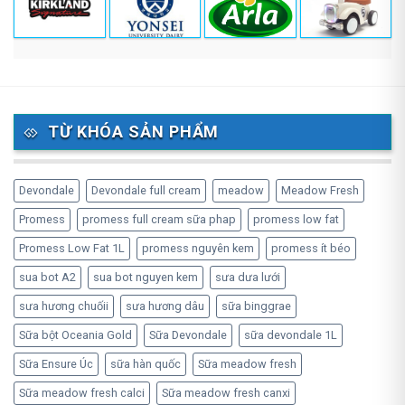
TỪ KHÓA SẢN PHẨM
Devondale
Devondale full cream
meadow
Meadow Fresh
Promess
promess full cream sữa phap
promess low fat
Promess Low Fat 1L
promess nguyên kem
promess ít béo
sua bot A2
sua bot nguyen kem
sưa dưa lưới
sưa hương chuốii
sưa hương dâu
sữa binggrae
Sữa bột Oceania Gold
Sữa Devondale
sữa devondale 1L
Sữa Ensure Úc
sữa hàn quốc
Sữa meadow fresh
Sữa meadow fresh calci
Sữa meadow fresh canxi