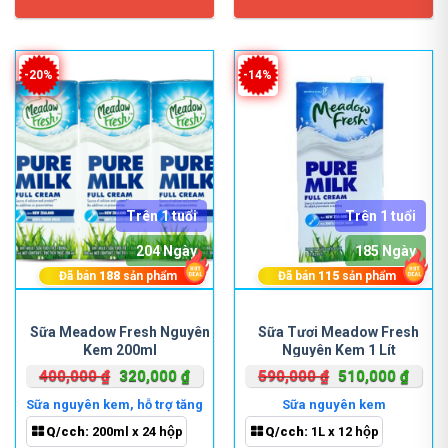
chọn
chọn
trên
trên
trang
trang
sản
sản
-20%
-14%
phẩm
phẩm
Trên 1 tuổi
Trên 1 tuổi
204 Ngày
185 Ngày
Đã bán
188
sản phẩm
Đã bán
115
sản phẩm
Sản
phẩm
Sữa Meadow Fresh Nguyên
Sữa Tươi Meadow Fresh
Kem 200ml
Nguyên Kem 1 Lít
này
có
Giá
Giá
Giá
Giá
400,000
₫
320,000
₫
590,000
₫
510,000
₫
nhiều
gốc
hiện
gốc
hiện
Sữa nguyên kem, hỗ trợ tăng
Sữa nguyên kem
biến
là:
tại
là:
tại
cân
Q/cch:
200ml x 24 hộp
Q/cch:
1L x 12 hộp
thể.
400,000 ₫.
là:
590,000 ₫.
là: