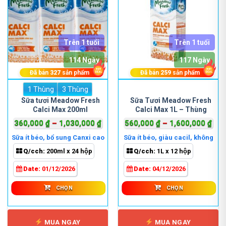
Trên 1 tuổi
Trên 1 tuổi
114 Ngày
117 Ngày
Đã bán
327
sản phẩm
Đã bán
259
sản phẩm
1 Thùng
Sản
3 Thùng
Sản
phẩm
phẩm
Sữa tươi Meadow Fresh
Sữa Tươi Meadow Fresh
Calci Max 200ml
Calci Max 1L – Thùng
này
này
có
có
Khoảng
Kho
360,000
₫
–
1,030,000
₫
560,000
₫
–
1,600,000
₫
nhiều
nhiều
giá:
giá:
Sữa ít béo, bổ sung Canxi cao
Sữa ít béo, giàu cacil, không
biến
biến
từ
từ
đường
Q/cch:
200ml x 24 hộp
Q/cch:
1L x 12 hộp
thể.
thể.
360,000 ₫
560
Các
Các
đến
đến
Date:
01/12/2026
Date:
04/12/2026
tùy
tùy
1,030,000 ₫
1,6
chọn
chọn
CHỌN
CHỌN
có
có
thể
thể
được
được
MUA NGAY
MUA NGAY