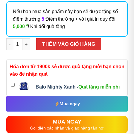
Nếu bạn mua sản phẩm này bạn sẽ được tặng số
điểm thưởng
5
Điểm thưởng + với giá trị quy đổi
₫
5,000
! Khi đổi quà tặng
Số lượng
THÊM VÀO GIỎ HÀNG
Hóa đơn từ 1900k sẻ được quà tặng mời bạn chọn
vào đề nhận quà
Balo Mighty Xanh -
Quà tặng miễn phí
Mua ngay
MUA NGAY
Gọi điện xác nhận và giao hàng tận nơi