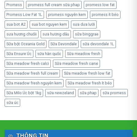
Promess
promess full cream sữa phap
promess low fat
Promess Low Fat 1L
promess nguyên kem
promess ít béo
sua bot A2
sua bot nguyen kem
sưa dưa lưới
sưa hương chuốii
sưa hương dâu
sữa binggrae
Sữa bột Oceania Gold
Sữa Devondale
sữa devondale 1L
Sữa Ensure Úc
sữa hàn quốc
Sữa meadow fresh
Sữa meadow fresh calci
Sữa meadow fresh canxi
Sữa meadow fresh full cream
Sữa meadow fresh low fat
Sữa meadow fresh nguyên kem
Sữa meadow fresh ít béo
Sữa Milo Úc bột 1kg
sữa newzeland
sữa phap
sữa promess
sữa úc
THÔNG TIN