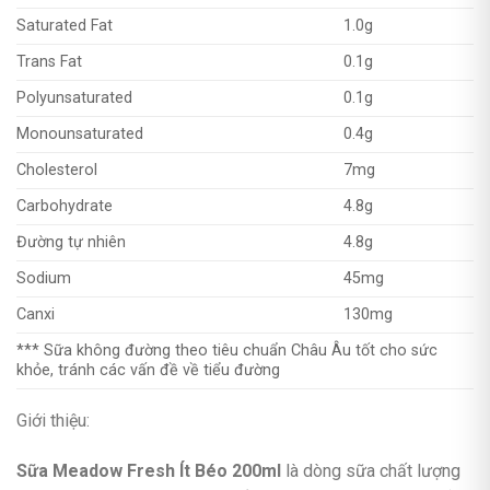
Saturated Fat
1.0g
Trans Fat
0.1g
Polyunsaturated
0.1g
Monounsaturated
0.4g
Cholesterol
7mg
Carbohydrate
4.8g
Đường tự nhiên
4.8g
Sodium
45mg
Canxi
130mg
*** Sữa không đường theo tiêu chuẩn Châu Âu tốt cho sức
khỏe, tránh các vấn đề về tiểu đường
Giới thiệu:
Sữa Meadow Fresh Ít Béo 200ml
là dòng sữa chất lượng