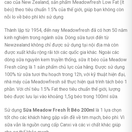
cao của New Zealand, sản phẩm Meadowfresh Low Fat (ít
béo) theo tiêu chuẩn 1.5% của thế giới, giúp bạn không còn
nỗi lo về béo phì khi sử dụng
Thành lập từ 1954, đến nay Meadowfresh đã có hơn 50 năm
kinh nghiệm trong ngành sữa. Dòng sữa tươi đến từ
Newzealand không chỉ được sử dụng tại nội địa mà còn
được xuất khẩu rộng rãi tới các quốc gia khác. Ngoài các
dòng sữa nguyên kem truyền thống, sữa ít béo của Meadow
Fresh cũng là 1 sản phẩm chủ lực của hãng. Được sử dụng
100% từ sữa tươi thu hoạch trong 12h, với kỹ thuật hiện đại,
nhà máy của Meadowfresh sẽ thực hiện quá trình tách béo 1
phần. Với chỉ tiêu 1.5% Fat theo tiêu chuẩn thế giới, lượng
béo được lưu lại vào khoảng 1,5g béo trong 100ml sữa.
Sử dụng
Sữa Meadow Fresh Ít Béo 200ml
là 1 lựa chọn
tốt cho các khách hàng gặp vấn đề về tim mạch, béo phì. Vì
sữa vẫn là nguồn cung cấp Canxi và các vi chất khác giúp