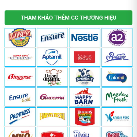
trang
trang
sản
sản
phẩm
phẩm
THAM KHẢO THÊM CC THƯƠNG HIỆU