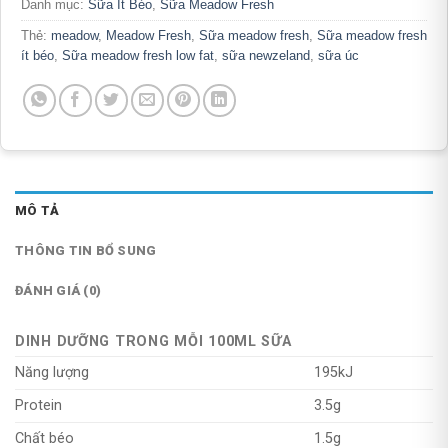
Danh mục:
Sữa Ít Béo
,
Sữa Meadow Fresh
Thẻ:
meadow
,
Meadow Fresh
,
Sữa meadow fresh
,
Sữa meadow fresh
ít béo
,
Sữa meadow fresh low fat
,
sữa newzeland
,
sữa úc
MÔ TẢ
THÔNG TIN BỔ SUNG
ĐÁNH GIÁ (0)
DINH DƯỠNG TRONG MỖI 100ML SỮA
Năng lượng
195kJ
Protein
3.5g
Chất béo
1.5g