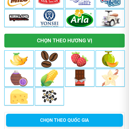
CHỌN THEO HƯƠNG VỊ
CHỌN THEO QUỐC GIA