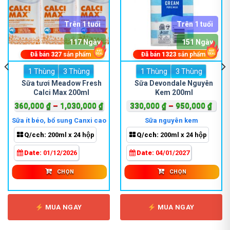
Trên 1 tuổi
Trên 1 tuổi
117 Ngày
151 Ngày
Đã bán
327
sản phẩm
Đã bán
1323
sản phẩm
1 Thùng
Sản
3 Thùng
1 Thùng
Sản
3 Thùng
phẩm
phẩm
Sữa tươi Meadow Fresh
Sữa Devondale Nguyên
Calci Max 200ml
Kem 200ml
này
này
có
có
Khoảng
Khoả
360,000
₫
–
1,030,000
₫
330,000
₫
–
950,000
₫
nhiều
nhiều
giá:
giá:
Sữa ít béo, bổ sung Canxi cao
Sữa nguyên kem
biến
biến
từ
từ
Q/cch:
200ml x 24 hộp
Q/cch:
200ml x 24 hộp
thể.
thể.
360,000 ₫
330,
Các
Các
000 ₫.
đến
đến
Date:
01/12/2026
Date:
04/01/2027
tùy
tùy
1,030,000 ₫
950,
chọn
chọn
CHỌN
CHỌN
có
có
thể
thể
được
được
MUA NGAY
MUA NGAY
chọn
chọn
trên
trên