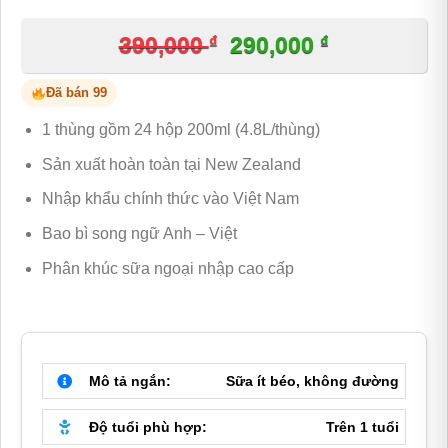
₫
Giá
₫
Giá
390,000
290,000
gốc
hiện
Đã bán 99
là:
tại
1 thùng gồm 24 hộp 200ml (4.8L/thùng)
390,000 ₫.
là:
Sản xuất hoàn toàn tại New Zealand
290,000 ₫.
Nhập khẩu chính thức vào Việt Nam
Bao bì song ngữ Anh – Việt
Phân khúc sữa ngoại nhập cao cấp
Mô tả ngắn:
Sữa ít béo, không đường
Độ tuổi phù hợp:
Trên 1 tuổi