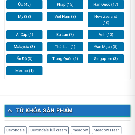
Úc (45)
Pháp (15)
Hàn Quốc (17)
Mỹ (38)
Việt Nam (8)
New Zealand
(13)
Ai Cập (1)
Ba Lan (7)
Anh (10)
Malaysia (3)
Thái Lan (1)
Đan Mạch (5)
Ấn Độ (3)
Trung Quốc (1)
Singapore (3)
Mexico (1)
TỪ KHÓA SẢN PHẨM
Devondale
Devondale full cream
meadow
Meadow Fresh