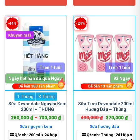
chọn
chọn
trên
trên
trang
trang
sản
sản
-44%
-24%
phẩm
phẩm
Khuyến mãi
HẾT HÀNG
Trên 1 tuổi
Trên 1 tuổi
Ngày hết hạn đã qua Ngày
93 Ngày
Đã bán
383
sản phẩm
Đã bán
13
sản phẩm
1 Thùng
Sản
3 Thùng
phẩm
Sữa Devondale Nguyên Kem
Sữa Tươi Devondale 200ml
200ml – THÙNG
Hương Dâu – Thùng
này
có
Khoảng
Giá
Giá
250,000
₫
–
700,000
₫
490,000
₫
370,000
₫
nhiều
giá:
gốc
hiện
Sữa nguyên kem
Sữa hương dâu
biến
từ
là:
tại
Q/cch:
200ml x 24 hộp
Q/cch:
Thùng: 24 Hộp x
thể.
250,000 ₫
490,000 ₫.
là: