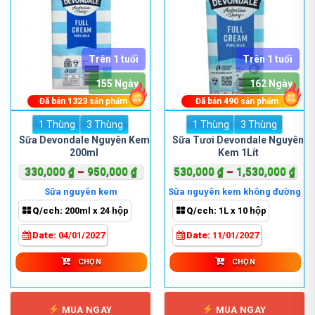
Trên 1 tuổi
Trên 1 tuổi
155 Ngày
162 Ngày
Đã bán
1323
sản phẩm
Đã bán
490
sản phẩm
1 Thùng
Sản
3 Thùng
1 Thùng
Sản
3 Thùng
phẩm
phẩm
Sữa Devondale Nguyên Kem
Sữa Tươi Devondale Nguyên
200ml
Kem 1Lít
này
này
có
có
Khoảng
Kho
330,000
₫
–
950,000
₫
530,000
₫
–
1,530,000
₫
nhiều
nhiều
giá:
giá:
Sữa nguyên kem
Sữa nguyên kem không đường
biến
biến
từ
từ
Q/cch:
200ml x 24 hộp
Q/cch:
1L x 10 hộp
thể.
thể.
330,000 ₫
530
Các
Các
đến
đến
Date:
04/01/2027
Date:
11/01/2027
tùy
tùy
950,000 ₫
1,5
chọn
chọn
CHỌN
CHỌN
có
có
thể
thể
được
được
MUA NGAY
MUA NGAY