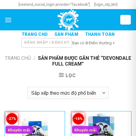
Skip
[nextend_social_login provider="facebook"]
[login_otp_btn]
to
content
TRANG CHỦ
SẢN PHẨM
THANH TOÁN
ĐĂNG NHẬP / ĐĂNG KÝ
Bạn có
0
Điểm thưởng +
TRANG CHỦ
/
SẢN PHẨM ĐƯỢC GẮN THẺ “DEVONDALE
FULL CREAM”
LỌC
-27%
-16%
Khuyến mãi
Khuyến mãi