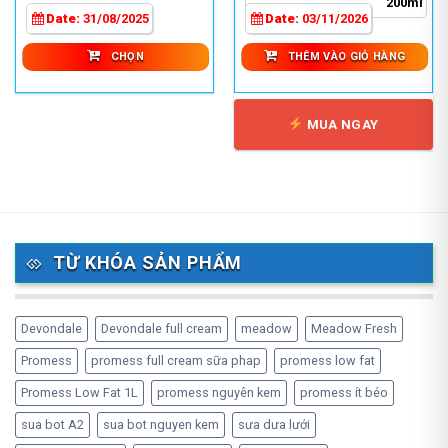
200ml
Các
đến
370,0
Date:
31/08/2025
Date:
03/11/2026
tùy
700,000 ₫
chọn
CHỌN
THÊM VÀO GIỎ HÀNG
có
thể
được
MUA NGAY
chọn
trên
trang
sản
phẩm
TỪ KHÓA SẢN PHẨM
Devondale
Devondale full cream
meadow
Meadow Fresh
Promess
promess full cream sữa phap
promess low fat
Promess Low Fat 1L
promess nguyên kem
promess ít béo
sua bot A2
sua bot nguyen kem
sưa dưa lưới