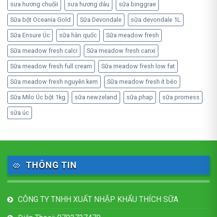
sưa hương chuốii
sưa hương dâu
sữa binggrae
Sữa bột Oceania Gold
Sữa Devondale
sữa devondale 1L
Sữa Ensure Úc
sữa hàn quốc
Sữa meadow fresh
Sữa meadow fresh calci
Sữa meadow fresh canxi
Sữa meadow fresh full cream
Sữa meadow fresh low fat
Sữa meadow fresh nguyên kem
Sữa meadow fresh ít béo
Sữa Milo Úc bột 1kg
sữa newzeland
sữa phap
sữa promess
sữa úc
THÔNG TIN
CÔNG TY TNHH XUẤT NHẬP KHẨU THÍCH SỮA