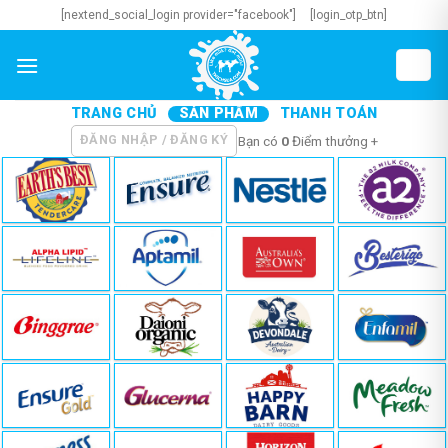
Skip
[nextend_social_login provider="facebook"]
[login_otp_btn]
to
content
TRANG CHỦ
SẢN PHẨM
THANH TOÁN
ĐĂNG NHẬP / ĐĂNG KÝ
Bạn có
0
Điểm thưởng +