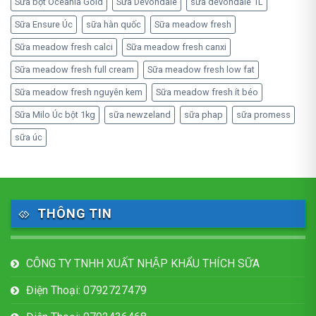
Sữa bột Oceania Gold
Sữa Devondale
sữa devondale 1L
Sữa Ensure Úc
sữa hàn quốc
Sữa meadow fresh
Sữa meadow fresh calci
Sữa meadow fresh canxi
Sữa meadow fresh full cream
Sữa meadow fresh low fat
Sữa meadow fresh nguyên kem
Sữa meadow fresh ít béo
Sữa Milo Úc bột 1kg
sữa newzeland
sữa phap
sữa promess
sữa úc
THÔNG TIN
CÔNG TY TNHH XUẤT NHẬP KHẨU THÍCH SỮA
Điện Thoại: 0792727479