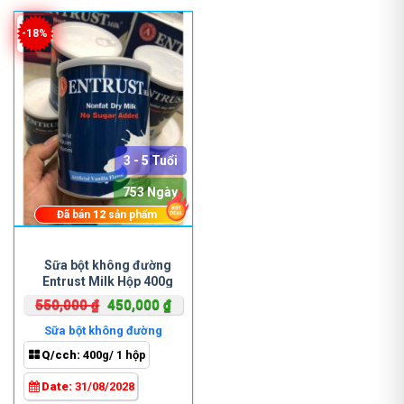
-18%
3 - 5 Tuổi
753 Ngày
Đã bán
12
sản phẩm
Sữa bột không đường
Entrust Milk Hộp 400g
Giá
Giá
550,000
₫
450,000
₫
gốc
hiện
Sữa bột không đường
là:
tại
Q/cch:
400g/ 1 hộp
550,000 ₫.
là:
450,000 ₫.
Date:
31/08/2028