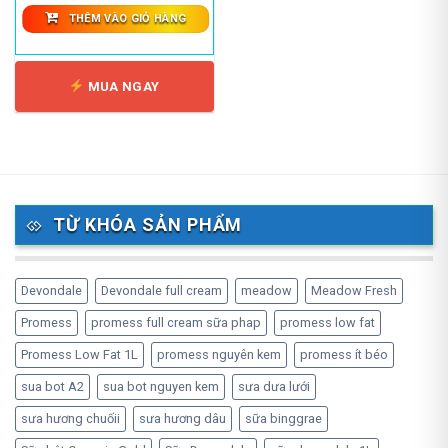
THÊM VÀO GIỎ HÀNG
MUA NGAY
TỪ KHÓA SẢN PHẨM
Devondale
Devondale full cream
meadow
Meadow Fresh
Promess
promess full cream sữa phap
promess low fat
Promess Low Fat 1L
promess nguyên kem
promess ít béo
sua bot A2
sua bot nguyen kem
sưa dưa lưới
sưa hương chuốii
sưa hương dâu
sữa binggrae