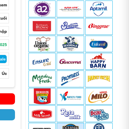
,000 ₫
kem
tuổi
,000 ₫
hộp
2025
ale
Úc