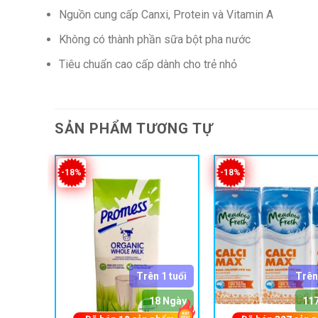
Nguồn cung cấp Canxi, Protein và Vitamin A
Không có thành phần sữa bột pha nước
Tiêu chuẩn cao cấp dành cho trẻ nhỏ
SẢN PHẨM TƯƠNG TỰ
-18%
-18%
 1 tuổi
Trên 1 tuổi
Trên
a Ngày
18 Ngày
11