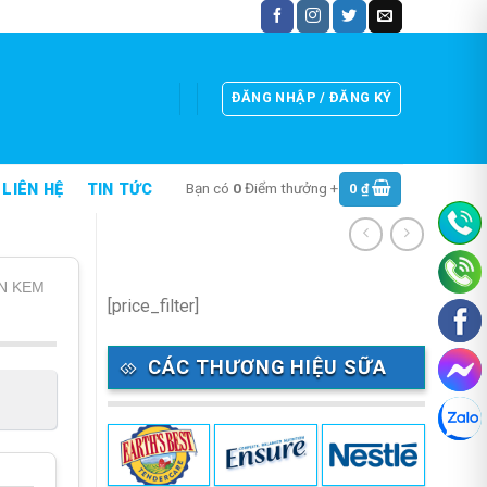
ĐĂNG NHẬP / ĐĂNG KÝ
Bạn có
0
Điểm thưởng +
0
₫
LIÊN HỆ
TIN TỨC
N KEM
[price_filter]
CÁC THƯƠNG HIỆU SỮA
ảng