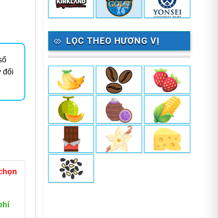
LỌC THEO HƯƠNG VỊ
số
 đổi
 chọn
phí