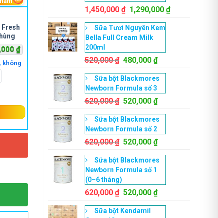
phẩm
Giá
Giá
1,450,000
₫
1,290,000
₫
gốc
hiện
 Fresh
Sữa Tươi Nguyên Kem
là:
tại
hùng
Bella Full Cream Milk
1,450,000 ₫.
là:
200ml
Khoảng
,000
₫
1,290,000 ₫.
giá:
Giá
Giá
520,000
₫
480,000
₫
l, không
gốc
hiện
từ
Sữa bột Blackmores
là:
tại
560,000 ₫
Newborn Formula số 3
520,000 ₫.
là:
đến
Giá
480,000 ₫.
Giá
620,000
₫
520,000
₫
1,600,000 ₫
gốc
hiện
Sữa bột Blackmores
là:
tại
Newborn Formula số 2
620,000 ₫.
là:
Giá
520,000 ₫.
Giá
620,000
₫
520,000
₫
Y
gốc
hiện
Sữa bột Blackmores
là:
tại
Newborn Formula số 1
620,000 ₫.
là:
(0–6 tháng)
520,000 ₫.
Giá
Giá
620,000
₫
520,000
₫
gốc
hiện
Sữa bột Kendamil
là:
tại