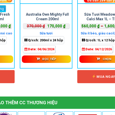
phẩm
Đã bán
259
sản 
ùng
Sản
 Fresh
Australia Own Mighty Full
Sữa Tươi Meadow
phẩm
0ml
Cream 200ml
Calci Max 1L – T
này
Khoảng
Giá
Giá
,000
₫
370,000
₫
170,000
₫
560,000
₫
–
1,600
có
giá:
gốc
hiện
nhiều
anxi cao
Sữa tươi
Sữa ít béo, giàu caci
từ
là:
tại
đường
biến
hộp
Q/cch:
200ml x 24 hộp
Q/cch:
1L x 12 hộp
360,000 ₫
370,000 ₫.
là:
thể.
đến
170,000 ₫.
Date:
04/06/2024
Date:
04/12/2026
Các
1,030,000 ₫
tùy
ĐỌC TIẾP
CHỌN
chọn
có
thể
Y
MUA NGA
được
chọn
trên
trang
O THÊM CC THƯƠNG HIỆU
sản
phẩm