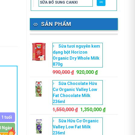
SỮA BỔ SUNG CANXI
(4)
SẢN PHẨM
Sữa tươi nguyên kem
dạng bột Horizon
Organic Dry Whole Milk
870g
Giá
Giá
990,000
₫
920,000
₫
gốc
hiện
Sữa Chocolate Hữu
là:
tại
Cơ Organic Valley Low
990,000 ₫.
là:
Fat Chocolate Milk
920,000 ₫.
236ml
Giá
Giá
1,550,000
₫
1,350,000
₫
gốc
hiện
 1 tuổi
Sữa Hữu Cơ Organic
là:
tại
Valley Low Fat Milk
1,550,000 ₫.
là:
0 Ngày
236ml
1,350,000 ₫.