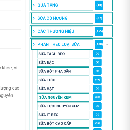
QUÀ TẶNG
(10)
SỮA CÓ HƯƠNG
(37)
CÁC THƯƠNG HIỆU
(125)
PHÂN THEO LOẠI SỮA
(108)
SỮA TÁCH BÉO
(2)
SỮA ĐẶC
(4)
 khỏe, vị
SỮA BỘT PHA SẴN
(5)
SỮA TƯƠI
(19)
 lượng cao
SỮA HẠT
(8)
 nguyên
SỮA NGUYÊN KEM
(25)
SỮA TƯƠI NGUYÊN KEM
(5)
SỮA ÍT BÉO
(6)
SỮA BỘT CAO CẤP
(35)