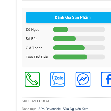
Đánh Giá Sản Phẩm
Độ Ngọt
Độ Béo
Giá Thành
Tính Phổ Biến
SKU:
DVDFC200-1
Danh mục:
Sữa Devondale
,
Sữa Nguyên Kem