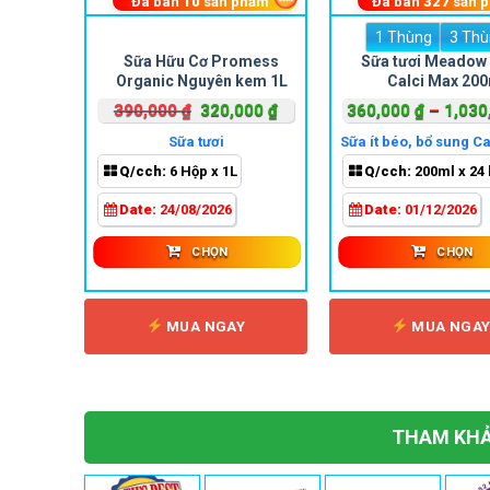
hẩm
Đã bán
10
sản phẩm
Đã bán
327
sản 
1 Thùng
3 Th
Sản
Sản
’s Own
Sữa Hữu Cơ Promess
Sữa tươi Meadow
phẩm
phẩm
200ml
Organic Nguyên kem 1L
Calci Max 20
này
này
Giá
Giá
Giá
000
₫
390,000
₫
320,000
₫
360,000
₫
–
1,030
có
có
hiện
gốc
hiện
nhiều
nhiều
Sữa tươi
Sữa ít béo, bổ sung C
tại
là:
tại
biến
biến
hộp
Q/cch:
6 Hộp x 1L
Q/cch:
200ml x 24 
00 ₫.
là:
390,000 ₫.
là:
thể.
thể.
250,000 ₫.
320,000 ₫.
Date:
24/08/2026
Date:
01/12/2026
Các
Các
tùy
tùy
CHỌN
CHỌN
chọn
chọn
có
có
thể
thể
MUA NGAY
MUA NGA
được
được
chọn
chọn
trên
trên
trang
trang
THAM KHẢ
sản
sản
phẩm
phẩm