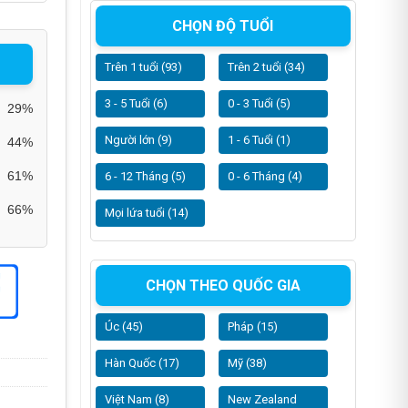
CHỌN ĐỘ TUỔI
Trên 1 tuổi (93)
Trên 2 tuổi (34)
3 - 5 Tuổi (6)
0 - 3 Tuổi (5)
29%
Người lớn (9)
1 - 6 Tuổi (1)
44%
61%
6 - 12 Tháng (5)
0 - 6 Tháng (4)
66%
Mọi lứa tuổi (14)
CHỌN THEO QUỐC GIA
Úc (45)
Pháp (15)
Hàn Quốc (17)
Mỹ (38)
Việt Nam (8)
New Zealand