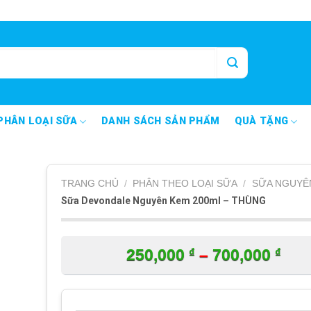
PHÂN LOẠI SỮA
DANH SÁCH SẢN PHẨM
QUÀ TẶNG
TRANG CHỦ
/
PHÂN THEO LOẠI SỮA
/
SỮA NGUYÊ
Sữa Devondale Nguyên Kem 200ml – THÙNG
₫
₫
Kho
250,000
–
700,000
giá:
từ