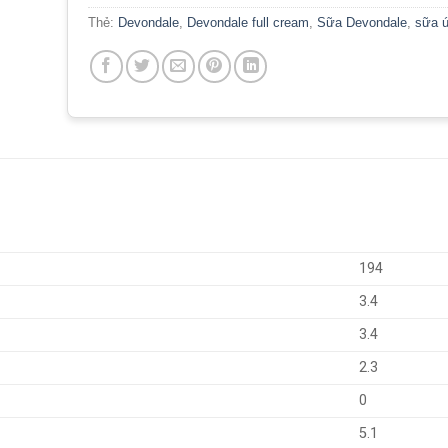
Thẻ:
Devondale
,
Devondale full cream
,
Sữa Devondale
,
sữa 
194
3.4
3.4
2.3
0
5.1