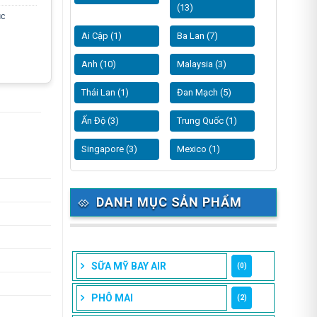
(13)
úc
Ai Cập (1)
Ba Lan (7)
Anh (10)
Malaysia (3)
Thái Lan (1)
Đan Mạch (5)
Ấn Độ (3)
Trung Quốc (1)
Singapore (3)
Mexico (1)
DANH MỤC SẢN PHẨM
SỮA MỸ BAY AIR
(0)
PHÔ MAI
(2)