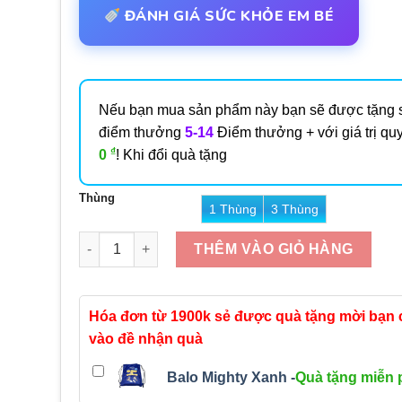
ĐÁNH GIÁ SỨC KHỎE EM BÉ
Nếu bạn mua sản phẩm này bạn sẽ được tặng 
điểm thưởng
5-14
Điểm thưởng + với giá trị quy
₫
0
! Khi đổi quà tặng
Thùng
1 Thùng
3 Thùng
Số lượng
THÊM VÀO GIỎ HÀNG
Hóa đơn từ 1900k sẻ được quà tặng mời bạn
vào đề nhận quà
Balo Mighty Xanh -
Quà tặng miễn 