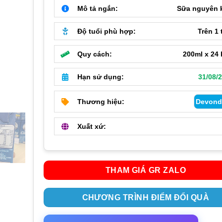
250
Mô tả ngắn:
Sữa nguyên 
đến
Độ tuổi phù hợp:
Trên 1 
700
Quy cách:
200ml x 24 
Hạn sử dụng:
31/08/
Thương hiệu:
Devond
Xuất xứ:
THAM GIÁ GR ZALO
CHƯƠNG TRÌNH ĐIỂM ĐỔI QUÀ