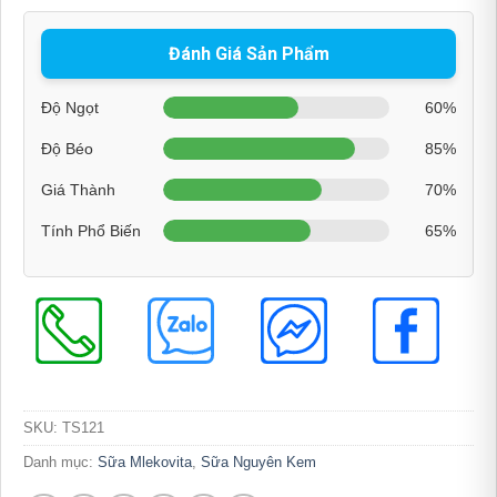
Đánh Giá Sản Phẩm
Độ Ngọt
60%
Độ Béo
85%
Giá Thành
70%
Tính Phổ Biến
65%
SKU:
TS121
Danh mục:
Sữa Mlekovita
,
Sữa Nguyên Kem