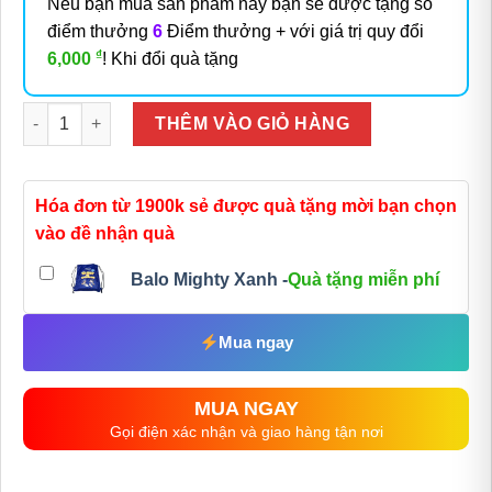
Nếu bạn mua sản phẩm này bạn sẽ được tặng số
điểm thưởng
6
Điểm thưởng + với giá trị quy đổi
₫
6,000
! Khi đổi quà tặng
Số lượng
THÊM VÀO GIỎ HÀNG
Hóa đơn từ 1900k sẻ được quà tặng mời bạn chọn
vào đề nhận quà
Balo Mighty Xanh -
Quà tặng miễn phí
Mua ngay
MUA NGAY
Gọi điện xác nhận và giao hàng tận nơi