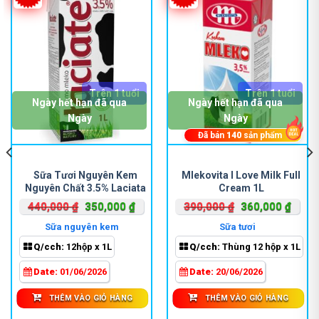
Trên 1 tuổi
Trên 1 tuổi
Ngày hết hạn đã qua
Ngày hết hạn đã qua
Ngày
Ngày
Đã bán
140
sản phẩm
Sữa Tươi Nguyên Kem
Mlekovita I Love Milk Full
Nguyên Chất 3.5% Laciata
Cream 1L
Giá
Giá
Giá
Giá
440,000
₫
350,000
₫
390,000
₫
360,000
₫
gốc
hiện
gốc
hiện
Sữa nguyên kem
Sữa tươi
là:
tại
là:
tại
Q/cch:
12hộp x 1L
Q/cch:
Thùng 12 hộp x 1L
440,000 ₫.
là:
390,000 ₫.
là:
000 ₫.
350,000 ₫.
360,0
Date:
01/06/2026
Date:
20/06/2026
THÊM VÀO GIỎ HÀNG
THÊM VÀO GIỎ HÀNG