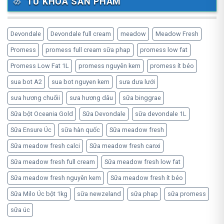
TỪ KHÓA SẢN PHẨM
Devondale
Devondale full cream
meadow
Meadow Fresh
Promess
promess full cream sữa phap
promess low fat
Promess Low Fat 1L
promess nguyên kem
promess ít béo
sua bot A2
sua bot nguyen kem
sưa dưa lưới
sưa hương chuốii
sưa hương dâu
sữa binggrae
Sữa bột Oceania Gold
Sữa Devondale
sữa devondale 1L
Sữa Ensure Úc
sữa hàn quốc
Sữa meadow fresh
Sữa meadow fresh calci
Sữa meadow fresh canxi
Sữa meadow fresh full cream
Sữa meadow fresh low fat
Sữa meadow fresh nguyên kem
Sữa meadow fresh ít béo
Sữa Milo Úc bột 1kg
sữa newzeland
sữa phap
sữa promess
sữa úc