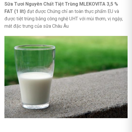
Sữa Tươi Nguyên Chất Tiệt Trùng MLEKOVITA 3,5 %
FAT (1 lít)
đạt được Chứng chỉ an toàn thực phẩm EU và
được tiệt trùng bằng công nghệ UHT với mùi thơm, vị ngậy,
mát đặc trưng của sữa Châu Âu