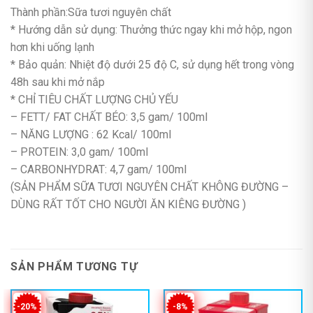
Thành phần:Sữa tươi nguyên chất
* Hướng dẫn sử dụng: Thưởng thức ngay khi mở hộp, ngon
hơn khi uống lạnh
* Bảo quản: Nhiệt độ dưới 25 độ C, sử dụng hết trong vòng
48h sau khi mở nắp
* CHỈ TIÊU CHẤT LƯỢNG CHỦ YẾU
– FETT/ FAT CHẤT BÉO: 3,5 gam/ 100ml
– NĂNG LƯỢNG : 62 Kcal/ 100ml
– PROTEIN: 3,0 gam/ 100ml
– CARBONHYDRAT: 4,7 gam/ 100ml
(SẢN PHẨM SỮA TƯƠI NGUYÊN CHẤT KHÔNG ĐƯỜNG –
DÙNG RẤT TỐT CHO NGƯỜI ĂN KIÊNG ĐƯỜNG )
SẢN PHẨM TƯƠNG TỰ
-20%
-8%