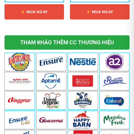
MUA NGAY
MUA NGAY
THAM KHẢO THÊM CC THƯƠNG HIỆU