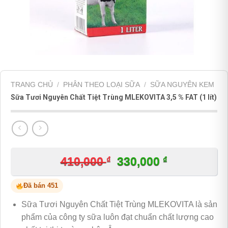
TRANG CHỦ
/
PHÂN THEO LOẠI SỮA
/
SỮA NGUYÊN KEM
Sữa Tươi Nguyên Chất Tiệt Trùng MLEKOVITA 3,5 % FAT (1 lít)
₫
Giá
₫
Giá
410,000
330,000
gốc
hiện
Đã bán 451
là:
tại
Sữa Tươi Nguyên Chất Tiệt Trùng MLEKOVITA là sản
410,000 ₫.
là:
phẩm của công ty sữa luôn đạt chuẩn chất lượng cao