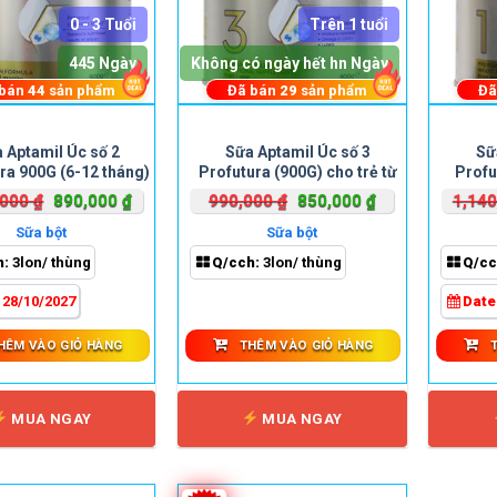
0 - 3 Tuổi
Trên 1 tuổi
445 Ngày
Không có ngày hết hn Ngày
 bán
44
sản phẩm
Đã bán
29
sản phẩm
Đã
 Aptamil Úc số 2
Sữa Aptamil Úc số 3
Sữ
ra 900G (6-12 tháng)
Profutura (900G) cho trẻ từ
Profu
1-3 tuổi
Giá
Giá
Giá
Giá
,000
₫
890,000
₫
990,000
₫
850,000
₫
1,14
gốc
hiện
gốc
hiện
Sữa bột
Sữa bột
là:
tại
là:
tại
h:
3lon/ thùng
Q/cch:
3lon/ thùng
Q/cc
1,040,000 ₫.
là:
990,000 ₫.
là:
890,000 ₫.
850,000 ₫.
:
28/10/2027
Date
HÊM VÀO GIỎ HÀNG
THÊM VÀO GIỎ HÀNG
MUA NGAY
MUA NGAY