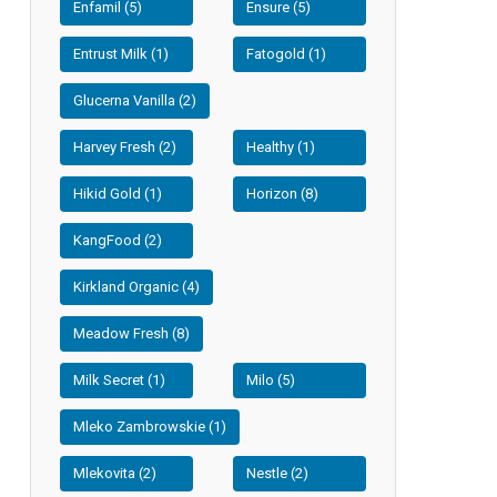
Enfamil (5)
Ensure (5)
Entrust Milk (1)
Fatogold (1)
Glucerna Vanilla (2)
Harvey Fresh (2)
Healthy (1)
Hikid Gold (1)
Horizon (8)
KangFood (2)
Kirkland Organic (4)
Meadow Fresh (8)
Milk Secret (1)
Milo (5)
Mleko Zambrowskie (1)
Mlekovita (2)
Nestle (2)