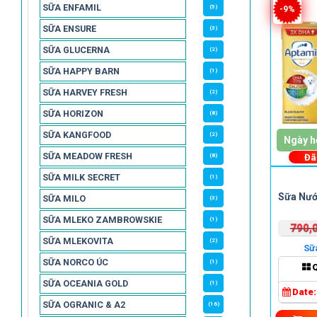
SỮA ENFAMIL
(5)
-9%
SỮA ENSURE
(3)
SỮA GLUCERNA
(2)
SỮA HAPPY BARN
(1)
SỮA HARVEY FRESH
(2)
SỮA HORIZON
(8)
SỮA KANGFOOD
(2)
Ngày h
SỮA MEADOW FRESH
Đã
(8)
SỮA MILK SECRET
(1)
Sữa Nướ
SỮA MILO
(3)
SỮA MLEKO ZAMBROWSKIE
(1)
790,
SỮA MLEKOVITA
(2)
Sữ
SỮA NORCO ÚC
(1)
SỮA OCEANIA GOLD
(1)
Date
SỮA OGRANIC & A2
(16)