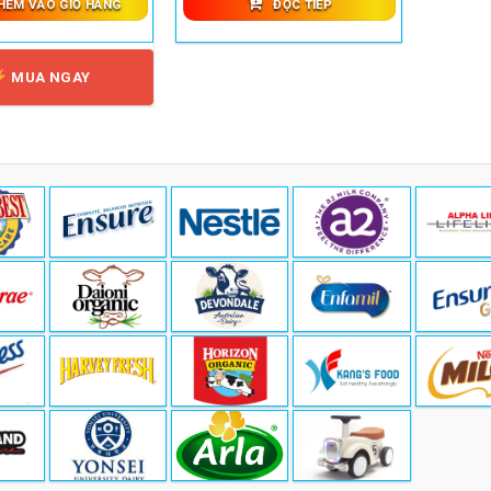
HÊM VÀO GIỎ HÀNG
ĐỌC TIẾP
MUA NGAY