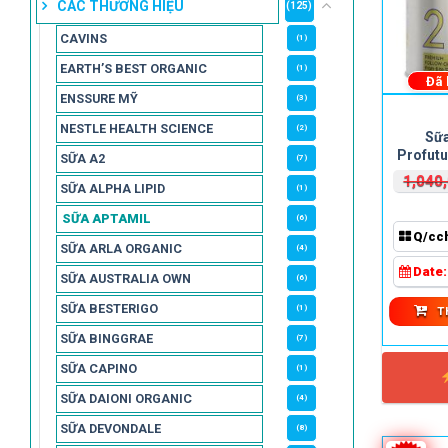
CÁC THƯƠNG HIỆU
(125)
CAVINS
(1)
EARTH’S BEST ORGANIC
(1)
Đã
ENSSURE MỸ
(3)
NESTLE HEALTH SCIENCE
(2)
Sữa
Profutu
SỮA A2
(7)
1,040
SỮA ALPHA LIPID
(1)
SỮA APTAMIL
(6)
Q/cc
SỮA ARLA ORGANIC
(4)
Date
SỮA AUSTRALIA OWN
(6)
SỮA BESTERIGO
(1)
T
SỮA BINGGRAE
(7)
SỮA CAPINO
(1)
SỮA DAIONI ORGANIC
(4)
SỮA DEVONDALE
(8)