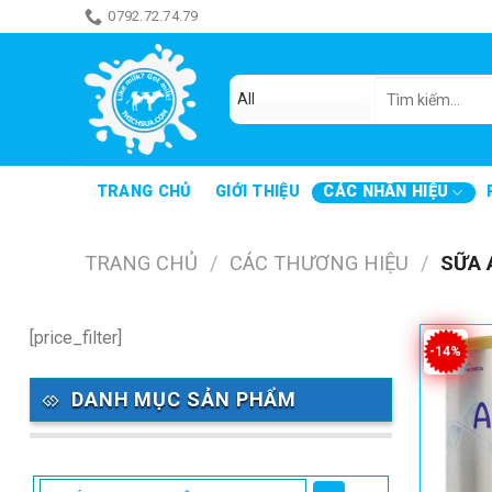
Skip
0792.72.74.79
ăn món gì đây
to
content
Tìm
kiếm:
TRANG CHỦ
GIỚI THIỆU
CÁC NHÃN HIỆU
TRANG CHỦ
/
CÁC THƯƠNG HIỆU
/
SỮA 
[price_filter]
-14%
DANH MỤC SẢN PHẨM