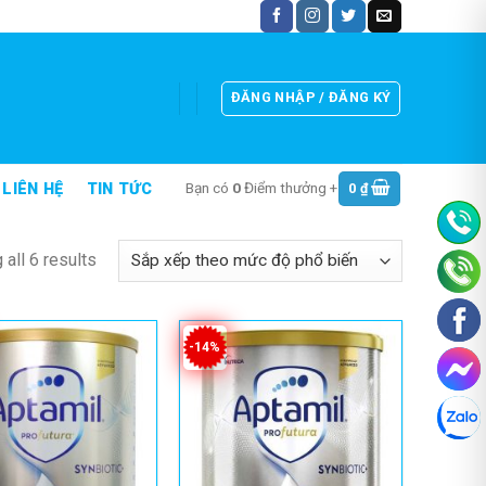
ĐĂNG NHẬP / ĐĂNG KÝ
Bạn có
0
Điểm thưởng +
0
₫
LIÊN HỆ
TIN TỨC
all 6 results
-14%