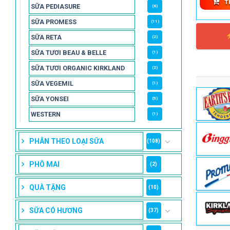
T
SỮA PEDIASURE
(6)
SỮA PROMESS
(11)
SỮA RETA
(2)
SỮA TƯƠI BEAU & BELLE
(1)
SỮA TƯƠI ORGANIC KIRKLAND
(2)
SỮA VEGEMIL
(1)
SỮA YONSEI
(5)
WESTERN
(1)
PHÂN THEO LOẠI SỮA
(108)
PHÔ MAI
(2)
QUÀ TẶNG
(10)
SỮA CÓ HƯƠNG
(37)