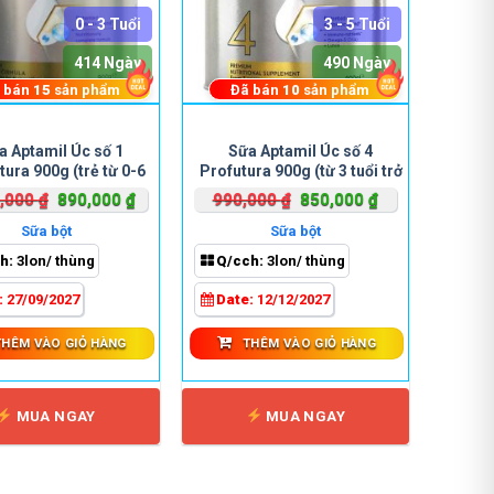
0 - 3 Tuổi
3 - 5 Tuổi
414 Ngày
490 Ngày
 bán
15
sản phẩm
Đã bán
10
sản phẩm
a Aptamil Úc số 1
Sữa Aptamil Úc số 4
tura 900g (trẻ từ 0-6
Profutura 900g (từ 3 tuổi trở
tháng)
lên)
Giá
Giá
Giá
Giá
0,000
₫
890,000
₫
990,000
₫
850,000
₫
gốc
hiện
gốc
hiện
Sữa bột
Sữa bột
là:
tại
là:
tại
h:
3lon/ thùng
Q/cch:
3lon/ thùng
1,140,000 ₫.
là:
990,000 ₫.
là:
890,000 ₫.
850,000 ₫.
:
27/09/2027
Date:
12/12/2027
THÊM VÀO GIỎ HÀNG
THÊM VÀO GIỎ HÀNG
MUA NGAY
MUA NGAY