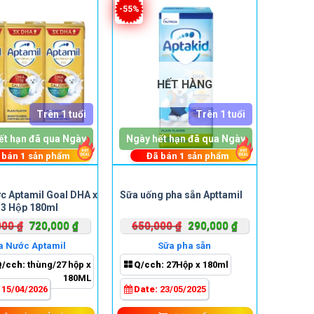
-55%
HẾT HÀNG
Trên 1 tuổi
Trên 1 tuổi
ết hạn đã qua Ngày
Ngày hết hạn đã qua Ngày
 bán
1
sản phẩm
Đã bán
1
sản phẩm
c Aptamil Goal DHA x
Sữa uống pha sẵn Apttamil
3 Hộp 180ml
Giá
Giá
Giá
Giá
000
₫
720,000
₫
650,000
₫
290,000
₫
gốc
hiện
gốc
hiện
a Nước Aptamil
Sữa pha sẵn
là:
tại
là:
tại
Q/cch:
thùng/27 hộp x
Q/cch:
27Hộp x 180ml
790,000 ₫.
là:
650,000 ₫.
là:
180ML
720,000 ₫.
290,000 ₫.
:
15/04/2026
Date:
23/05/2025