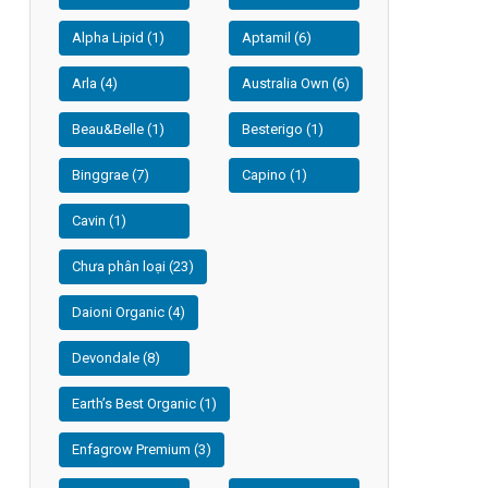
Alpha Lipid (1)
Aptamil (6)
Arla (4)
Australia Own (6)
Beau&Belle (1)
Besterigo (1)
Binggrae (7)
Capino (1)
Cavin (1)
Chưa phân loại (23)
Daioni Organic (4)
Devondale (8)
Earth’s Best Organic (1)
Enfagrow Premium (3)