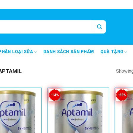
PHÂN LOẠI SỮA
DANH SÁCH SẢN PHẨM
QUÀ TẶNG
APTAMIL
Showing 
-14%
-22%