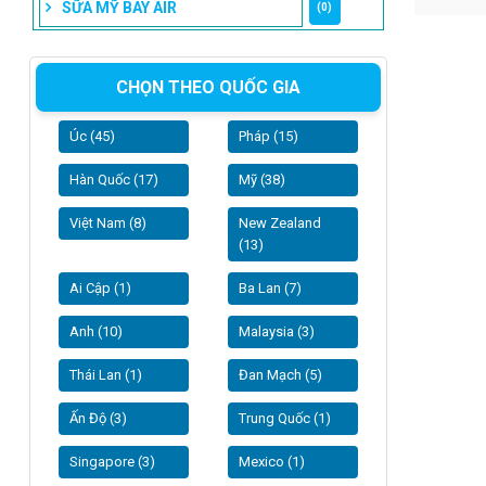
SỮA MỸ BAY AIR
(0)
CHỌN THEO QUỐC GIA
Úc (45)
Pháp (15)
Hàn Quốc (17)
Mỹ (38)
Việt Nam (8)
New Zealand
(13)
Ai Cập (1)
Ba Lan (7)
Anh (10)
Malaysia (3)
Thái Lan (1)
Đan Mạch (5)
Ấn Độ (3)
Trung Quốc (1)
Singapore (3)
Mexico (1)