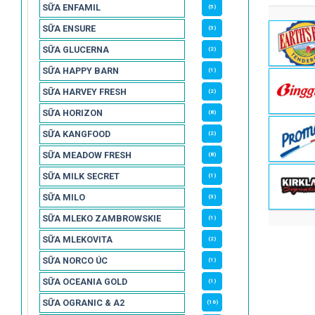
SỮA ENFAMIL
(5)
SỮA ENSURE
(3)
SỮA GLUCERNA
(2)
SỮA HAPPY BARN
(1)
SỮA HARVEY FRESH
(2)
SỮA HORIZON
(8)
SỮA KANGFOOD
(2)
SỮA MEADOW FRESH
(8)
SỮA MILK SECRET
(1)
SỮA MILO
(3)
SỮA MLEKO ZAMBROWSKIE
(1)
SỮA MLEKOVITA
(2)
SỮA NORCO ÚC
(1)
SỮA OCEANIA GOLD
(1)
SỮA OGRANIC & A2
(16)