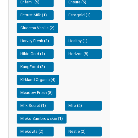
Enfamil (5)
Ensure (5)
Entrust Milk (1)
Fatogold (1)
Glucerna Vanilla (2)
Harvey Fresh (2)
Healthy (1)
Hikid Gold (1)
Horizon (8)
KangFood (2)
Kirkland Organic (4)
Meadow Fresh (8)
Milk Secret (1)
Milo (5)
Mleko Zambrowskie (1)
Mlekovita (2)
Nestle (2)