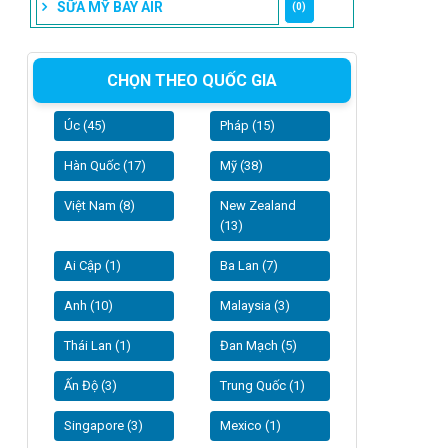
SỮA MỸ BAY AIR
(0)
CHỌN THEO QUỐC GIA
Úc (45)
Pháp (15)
Hàn Quốc (17)
Mỹ (38)
Việt Nam (8)
New Zealand
(13)
Ai Cập (1)
Ba Lan (7)
Anh (10)
Malaysia (3)
Thái Lan (1)
Đan Mạch (5)
Ấn Độ (3)
Trung Quốc (1)
Singapore (3)
Mexico (1)