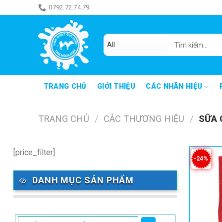
Skip
0792.72.74.79
ăn món gì đây
to
content
Tìm
kiếm:
TRANG CHỦ
GIỚI THIỆU
CÁC NHÃN HIỆU
TRANG CHỦ
/
CÁC THƯƠNG HIỆU
/
SỮA 
[price_filter]
-24%
DANH MỤC SẢN PHẨM