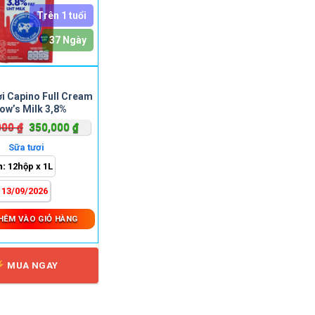
Trên 1 tuổi
37 Ngày
ơi Capino Full Cream
ow’s Milk 3,8%
Giá
Giá
000
₫
350,000
₫
gốc
hiện
Sữa tươi
là:
tại
h:
12hộp x 1L
460,000 ₫.
là:
350,000 ₫.
:
13/09/2026
HÊM VÀO GIỎ HÀNG
MUA NGAY