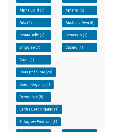
Alpha Lipid (1)
Aptamil (6)
Arla (4)
Australia Own (6)
Beau&Belle (1)
Besterigo (1)
Binggrae (7)
Capino (1)
Cavin (1)
Chưa phân loại (23)
Daioni Organic (4)
Devondale (8)
Earth’s Best Organic (1)
Enfagrow Premium (3)