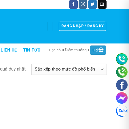
ĐĂNG NHẬP / ĐĂNG KÝ
Bạn có
0
Điểm thưởng +
0
₫
LIÊN HỆ
TIN TỨC
t quả duy nhất