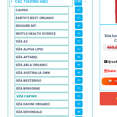
CÁC THƯƠNG HIỆU
(125)
CAVINS
(1)
EARTH’S BEST ORGANIC
(1)
ENSSURE MỸ
(3)
NESTLE HEALTH SCIENCE
(2)
Sữa tư
C
SỮA A2
(7)
460,
SỮA ALPHA LIPID
(1)
SỮA APTAMIL
(6)
Q/cc
SỮA ARLA ORGANIC
(4)
Date
SỮA AUSTRALIA OWN
(6)
SỮA BESTERIGO
(1)
T
SỮA BINGGRAE
(7)
SỮA CAPINO
(1)
SỮA DAIONI ORGANIC
(4)
SỮA DEVONDALE
(8)