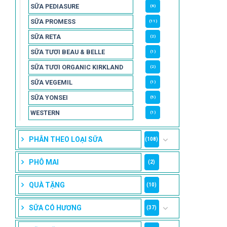
SỮA PEDIASURE
(6)
SỮA PROMESS
(11)
SỮA RETA
(2)
SỮA TƯƠI BEAU & BELLE
(1)
SỮA TƯƠI ORGANIC KIRKLAND
(2)
SỮA VEGEMIL
(1)
SỮA YONSEI
(5)
WESTERN
(1)
PHÂN THEO LOẠI SỮA
(108)
PHÔ MAI
(2)
QUÀ TẶNG
(10)
SỮA CÓ HƯƠNG
(37)