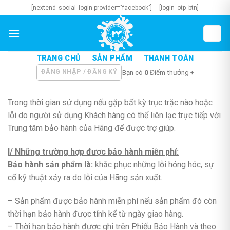
Skip
[nextend_social_login provider="facebook"]
[login_otp_btn]
to
content
TRANG CHỦ
SẢN PHẨM
THANH TOÁN
ĐĂNG NHẬP / ĐĂNG KÝ
Bạn có
0
Điểm thưởng +
Trong thời gian sử dụng nếu gặp bất kỳ trục trặc nào hoặc
lỗi do người sử dụng Khách hàng có thể liên lạc trực tiếp với
Trung tâm bảo hành của Hãng để được trợ giúp.
I/ Những trường hợp được bảo hành miễn phí:
Bảo hành sản phẩm là:
khắc phục những lỗi hỏng hóc, sự
cố kỹ thuật xảy ra do lỗi của Hãng sản xuất.
– Sản phẩm được bảo hành miễn phí nếu sản phẩm đó còn
thời hạn bảo hành được tính kể từ ngày giao hàng.
– Thời hạn bảo hành được ghi trên Phiếu Bảo Hành và theo