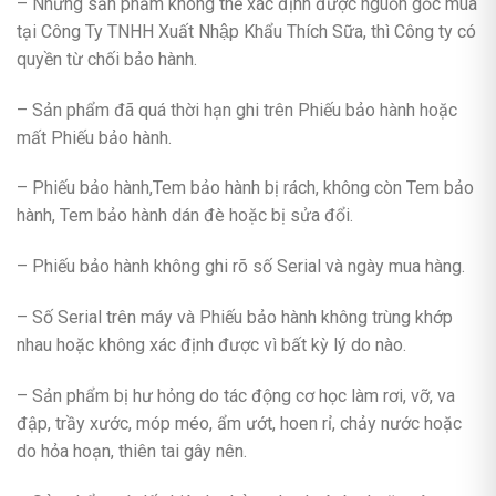
– Những sản phẩm không thể xác định được nguồn gốc mua
tại Công Ty TNHH Xuất Nhập Khẩu Thích Sữa, thì Công ty có
quyền từ chối bảo hành.
– Sản phẩm đã quá thời hạn ghi trên Phiếu bảo hành hoặc
mất Phiếu bảo hành.
– Phiếu bảo hành,Tem bảo hành bị rách, không còn Tem bảo
hành, Tem bảo hành dán đè hoặc bị sửa đổi.
– Phiếu bảo hành không ghi rõ số Serial và ngày mua hàng.
– Số Serial trên máy và Phiếu bảo hành không trùng khớp
nhau hoặc không xác định được vì bất kỳ lý do nào.
– Sản phẩm bị hư hỏng do tác động cơ học làm rơi, vỡ, va
đập, trầy xước, móp méo, ẩm ướt, hoen rỉ, chảy nước hoặc
do hỏa hoạn, thiên tai gây nên.