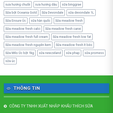
sưa hương chuốii
sưa hương dâu
sữa binggrae
Sữa bột Oceania Gold
Sữa Devondale
sữa devondale 1L
Sữa Ensure Úc
sữa hàn quốc
Sữa meadow fresh
Sữa meadow fresh calci
Sữa meadow fresh canxi
Sữa meadow fresh full cream
Sữa meadow fresh low fat
Sữa meadow fresh nguyên kem
Sữa meadow fresh ít béo
Sữa Milo Úc bột 1kg
sữa newzeland
sữa phap
sữa promess
sữa úc
THÔNG TIN
CÔNG TY TNHH XUẤT NHẬP KHẨU THÍCH SỮA