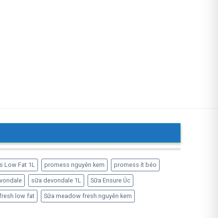
s Low Fat 1L
promess nguyên kem
promess ít béo
vondale
sữa devondale 1L
Sữa Ensure Úc
resh low fat
Sữa meadow fresh nguyên kem