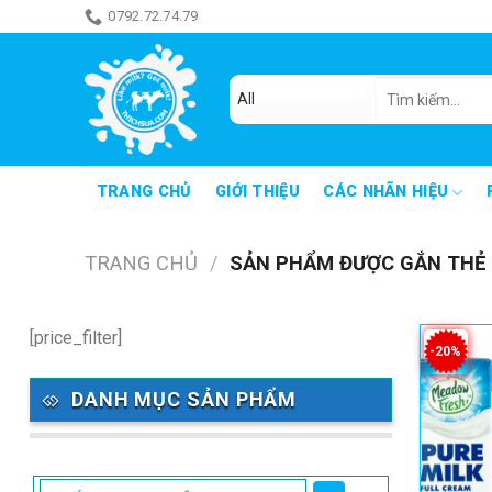
Skip
0792.72.74.79
ăn món gì đây
to
content
Tìm
kiếm:
TRANG CHỦ
GIỚI THIỆU
CÁC NHÃN HIỆU
TRANG CHỦ
/
SẢN PHẨM ĐƯỢC GẮN THẺ 
[price_filter]
-20%
DANH MỤC SẢN PHẨM