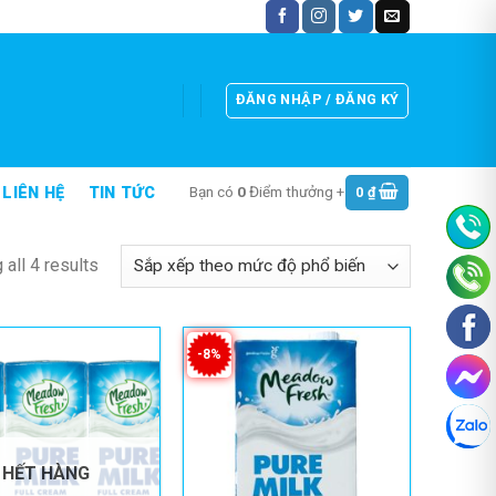
ĐĂNG NHẬP / ĐĂNG KÝ
Bạn có
0
Điểm thưởng +
0
₫
LIÊN HỆ
TIN TỨC
all 4 results
-8%
HẾT HÀNG