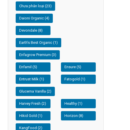
Chưa phân loại (23)
Daioni Organic (4)
Devondale (8)
Earth’s Best Organic (1)
Enfagrow Premium (3)
Enfamil (5)
Ensure (5)
Entrust Milk (1)
Fatogold (1)
Glucerna Vanilla (2)
Harvey Fresh (2)
Healthy (1)
Hikid Gold (1)
Horizon (8)
KangFood (2)