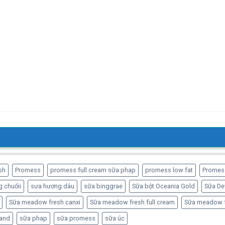
sh
Promess
promess full cream sữa phap
promess low fat
Promes
 chuốii
sưa hương dâu
sữa binggrae
Sữa bột Oceania Gold
Sữa De
Sữa meadow fresh canxi
Sữa meadow fresh full cream
Sữa meadow f
and
sữa phap
sữa promess
sữa úc