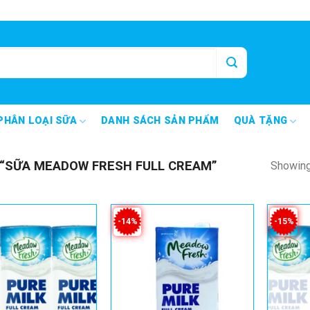
PHÂN LOẠI SỮA
DANH SÁCH SẢN PHẨM
QUÀ TẶNG
“SỮA MEADOW FRESH FULL CREAM”
Showing 
-14%
-15%