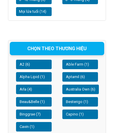
Mọi lứa tuổi (14)
CHỌN THEO THƯƠNG HIỆU
A2 (6)
Able Farm (1)
Alpha Lipid (1)
Aptamil (6)
Arla (4)
Australia Own (6)
Beau&Belle (1)
Besterigo (1)
Binggrae (7)
Capino (1)
Cavin (1)