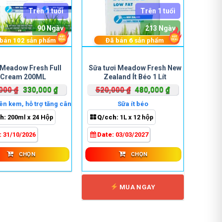
Trên 1 tuổi
Trên 1 tuổi
90 Ngày
213 Ngày
 bán
102
sản phẩm
Đã bán
6
sản phẩm
Sản
Sản
Meadow Fresh Full
Sữa tươi Meadow Fresh New
phẩm
phẩm
Cream 200ML
Zealand Ít Béo 1 Lít
này
này
Giá
Giá
Giá
Giá
,000
₫
330,000
₫
520,000
₫
480,000
₫
có
có
gốc
hiện
gốc
hiện
nhiều
nhiều
n kem, hỗ trợ tăng cân
Sữa ít béo
là:
tại
là:
tại
biến
biến
h:
200ml x 24 Hộp
Q/cch:
1L x 12 hộp
390,000 ₫.
là:
520,000 ₫.
là:
thể.
thể.
330,000 ₫.
480,000 ₫.
:
31/10/2026
Date:
03/03/2027
Các
Các
tùy
tùy
CHỌN
CHỌN
chọn
chọn
có
có
thể
thể
MUA NGAY
được
được
chọn
chọn
trên
trên