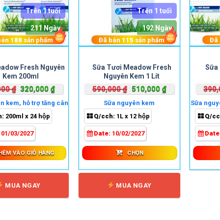
Trên 1 tuổi
Trên 1 tuổi
211 Ngày
192 Ngày
bán
188
sản phẩm
Đã bán
115
sản phẩm
Đã
Sản
adow Fresh Nguyên
Sữa Tươi Meadow Fresh
Sữa 
phẩm
Kem 200ml
Nguyên Kem 1 Lít
này
Giá
Giá
Giá
Giá
000
₫
320,000
₫
590,000
₫
510,000
₫
390
có
gốc
hiện
gốc
hiện
nhiều
 kem, hỗ trợ tăng cân
Sữa nguyên kem
Sữa nguyê
là:
tại
là:
tại
biến
h:
200ml x 24 hộp
Q/cch:
1L x 12 hộp
Q/cc
400,000 ₫.
là:
590,000 ₫.
là:
thể.
320,000 ₫.
510,000 ₫.
:
01/03/2027
Date:
10/02/2027
Date
Các
tùy
HÊM VÀO GIỎ HÀNG
CHỌN
chọn
có
thể
MUA NGAY
MUA NGAY
được
chọn
trên