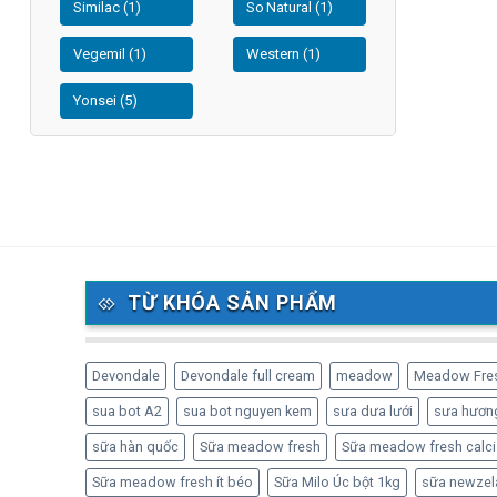
Similac (1)
So Natural (1)
Vegemil (1)
Western (1)
Yonsei (5)
TỪ KHÓA SẢN PHẨM
Devondale
Devondale full cream
meadow
Meadow Fre
sua bot A2
sua bot nguyen kem
sưa dưa lưới
sưa hương
sữa hàn quốc
Sữa meadow fresh
Sữa meadow fresh calci
Sữa meadow fresh ít béo
Sữa Milo Úc bột 1kg
sữa newzel