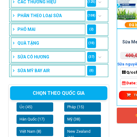
CÁC THƯƠNG HIỆU
(125)
PHÂN THEO LOẠI SỮA
(108)
Đã 
PHÔ MAI
(2)
Sữa Me
QUÀ TẶNG
(10)
400,
SỮA CÓ HƯƠNG
(37)
Sữa nguyên
SỮA MỸ BAY AIR
(0)
Q/cc
Date
CHỌN THEO QUỐC GIA
T
Úc (45)
Pháp (15)
Hàn Quốc (17)
Mỹ (38)
Việt Nam (8)
New Zealand