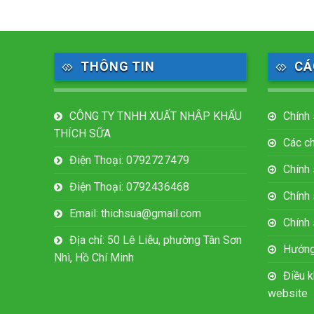
THÔNG TIN
CÁ
CÔNG TY TNHH XUẤT NHẬP KHẨU
Chính 
THÍCH SỮA
Các c
Điện Thoại: 0792727479
Chính
Điện Thoại: 0792436468
Chính 
Email: thichsua@gmail.com
Chính
Địa chỉ: 50 Lê Liễu, phường Tân Sơn
Hướng
Nhì, Hồ Chí Minh
Điều k
website