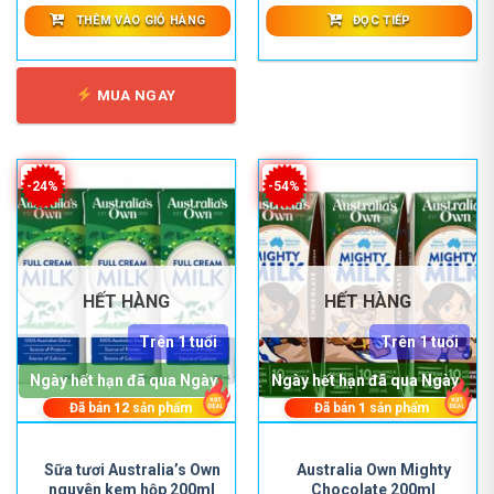
THÊM VÀO GIỎ HÀNG
ĐỌC TIẾP
MUA NGAY
-24%
-54%
HẾT HÀNG
HẾT HÀNG
Trên 1 tuổi
Trên 1 tuổi
Ngày hết hạn đã qua Ngày
Ngày hết hạn đã qua Ngày
Đã bán
12
sản phẩm
Đã bán
1
sản phẩm
Sữa tươi Australia’s Own
Australia Own Mighty
nguyên kem hộp 200ml
Chocolate 200ml