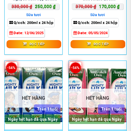
Giá
Giá
Giá
Giá
330,000
₫
250,000
₫
370,000
₫
170,000
₫
gốc
hiện
gốc
hiện
Sữa tươi
Sữa tươi
là:
tại
là:
tại
Q/cch:
200ml x 24 hộp
Q/cch:
200ml x 24 hộp
330,000 ₫.
là:
370,000 ₫.
là:
250,000 ₫.
170,0
Date:
12/06/2025
Date:
05/05/2024
ĐỌC TIẾP
ĐỌC TIẾP
-54%
-54%
HẾT HÀNG
HẾT HÀNG
Trên 1 tuổi
Trên 1 tuổi
Ngày hết hạn đã qua Ngày
Ngày hết hạn đã qua Ngày