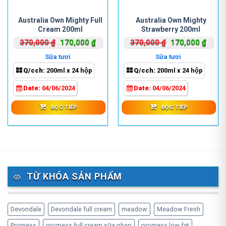
Australia Own Mighty Full
Australia Own Mighty
Cream 200ml
Strawberry 200ml
Giá
Giá
Giá
Giá
370,000
₫
170,000
₫
370,000
₫
170,000
₫
gốc
hiện
gốc
hiện
Sữa tươi
Sữa tươi
là:
tại
là:
tại
Q/cch:
200ml x 24 hộp
Q/cch:
200ml x 24 hộp
370,000 ₫.
là:
370,000 ₫.
là:
170,000 ₫.
170,0
Date:
04/06/2024
Date:
04/06/2024
ĐỌC TIẾP
ĐỌC TIẾP
TỪ KHÓA SẢN PHẨM
Devondale
Devondale full cream
meadow
Meadow Fresh
Promess
promess full cream sữa phap
promess low fat