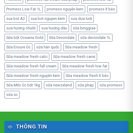
Promess Low Fat 1L
promess nguyên kem
promess ít béo
sua bot A2
sua bot nguyen kem
sưa dưa lưới
sưa hương chuốii
sưa hương dâu
sữa binggrae
Sữa bột Oceania Gold
Sữa Devondale
sữa devondale 1L
Sữa Ensure Úc
sữa hàn quốc
Sữa meadow fresh
Sữa meadow fresh calci
Sữa meadow fresh canxi
Sữa meadow fresh full cream
Sữa meadow fresh low fat
Sữa meadow fresh nguyên kem
Sữa meadow fresh ít béo
Sữa Milo Úc bột 1kg
sữa newzeland
sữa phap
sữa promess
sữa úc
THÔNG TIN