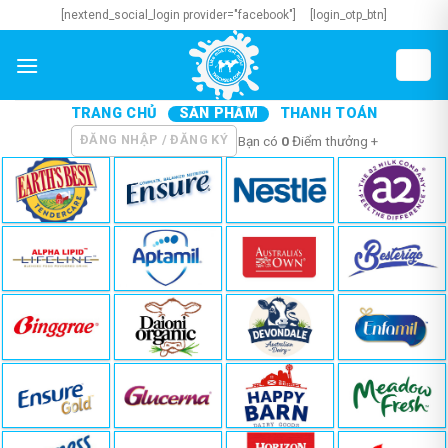
Skip
[nextend_social_login provider="facebook"]
[login_otp_btn]
to
content
TRANG CHỦ
SẢN PHẨM
THANH TOÁN
ĐĂNG NHẬP / ĐĂNG KÝ
Bạn có
0
Điểm thưởng +