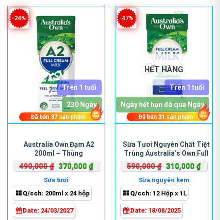
-24%
-47%
HẾT HÀNG
Trên 1 tuổi
Trên 1 tuổi
230 Ngày
Ngày hết hạn đã qua Ngày
Đã bán
37
sản phẩm
Đã bán
31
sản phẩm
Australia Own Đạm A2
Sữa Tươi Nguyên Chất Tiệt
200ml – Thùng
Trùng Australia’s Own Full
Cream 1L
Giá
Giá
Giá
Giá
490,000
₫
370,000
₫
590,000
₫
310,000
₫
gốc
hiện
gốc
hiện
Sữa tươi
Sữa nguyên kem
là:
tại
là:
tại
Q/cch:
200ml x 24 hộp
Q/cch:
12 Hộp x 1L
490,000 ₫.
là:
590,000 ₫.
là:
370,000 ₫.
310,0
Date:
24/03/2027
Date:
18/08/2025