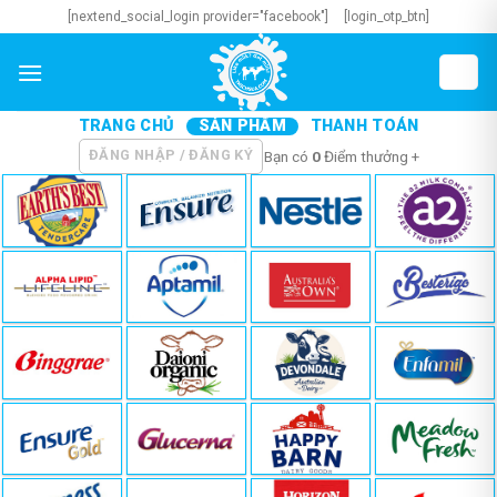
Skip
[nextend_social_login provider="facebook"]
[login_otp_btn]
to
content
TRANG CHỦ
SẢN PHẨM
THANH TOÁN
ĐĂNG NHẬP / ĐĂNG KÝ
Bạn có
0
Điểm thưởng +