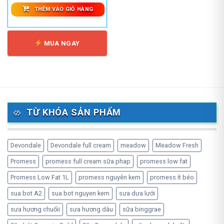
THÊM VÀO GIỎ HÀNG
MUA NGAY
TỪ KHÓA SẢN PHẨM
Devondale
Devondale full cream
meadow
Meadow Fresh
Promess
promess full cream sữa phap
promess low fat
Promess Low Fat 1L
promess nguyên kem
promess ít béo
sua bot A2
sua bot nguyen kem
sưa dưa lưới
sưa hương chuốii
sưa hương dâu
sữa binggrae