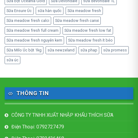
Sữa bột Oceania Gold
Sữa Devondale
sữa devondale 1L
Sữa Ensure Úc
sữa hàn quốc
Sữa meadow fresh
Sữa meadow fresh calci
Sữa meadow fresh canxi
Sữa meadow fresh full cream
Sữa meadow fresh low fat
Sữa meadow fresh nguyên kem
Sữa meadow fresh ít béo
Sữa Milo Úc bột 1kg
sữa newzeland
sữa phap
sữa promess
sữa úc
THÔNG TIN
CÔNG TY TNHH XUẤT NHẬP KHẨU THÍCH SỮA
Điện Thoại: 0792727479