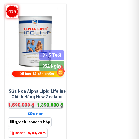
-13%
3 - 5 Tuổi
952 Ngày
Đã bán
13
sản phẩm
Sữa Non Alpha Lipid Lifeline
Chính Hãng New Zealand
Giá
Giá
1,590,000
₫
1,390,000
₫
gốc
hiện
Sữa non
là:
tại
Q/cch:
450g/ 1 hộp
1,590,000 ₫.
là:
1,390,000 ₫.
Date:
15/03/2029