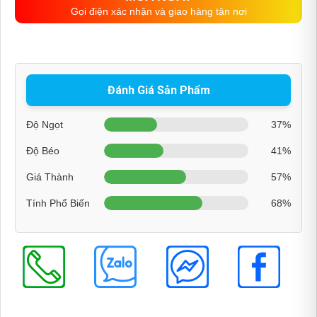
Gọi điện xác nhận và giao hàng tận nơi
Đánh Giá Sản Phẩm
Độ Ngọt
37%
Độ Béo
41%
Giá Thành
57%
Tính Phổ Biến
68%