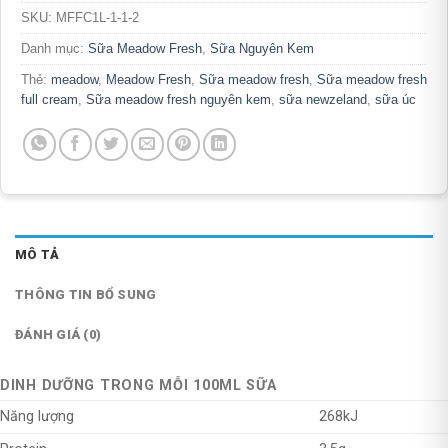
SKU:
MFFC1L-1-1-2
Danh mục:
Sữa Meadow Fresh
,
Sữa Nguyên Kem
Thẻ:
meadow
,
Meadow Fresh
,
Sữa meadow fresh
,
Sữa meadow fresh
full cream
,
Sữa meadow fresh nguyên kem
,
sữa newzeland
,
sữa úc
MÔ TẢ
THÔNG TIN BỔ SUNG
ĐÁNH GIÁ (0)
DINH DƯỠNG TRONG MỖI 100ML SỮA
Năng lượng
268kJ