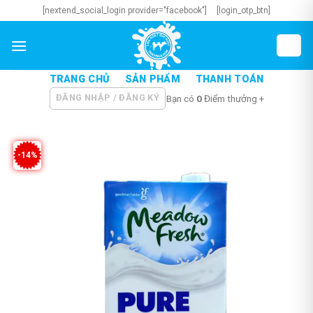
Skip
[nextend_social_login provider="facebook"]
[login_otp_btn]
to
content
TRANG CHỦ
SẢN PHẨM
THANH TOÁN
ĐĂNG NHẬP / ĐĂNG KÝ
Bạn có
0
Điểm thưởng +
-14%