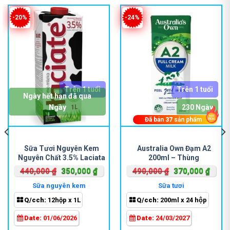
-20%
-24%
Trên 1 tuổi
Trên 1 tuổi
Ngày hết hạn đã qua
Ngày
230 Ngày
Đã bán
37
sản phẩm
Sữa Tươi Nguyên Kem
Australia Own Đạm A2
Nguyên Chất 3.5% Laciata
200ml – Thùng
Giá
Giá
Giá
Giá
440,000
₫
350,000
₫
490,000
₫
370,000
₫
gốc
hiện
gốc
hiện
Sữa nguyên kem
Sữa tươi
là:
tại
là:
tại
Q/cch:
12hộp x 1L
Q/cch:
200ml x 24 hộp
440,000 ₫.
là:
490,000 ₫.
là:
000 ₫.
350,000 ₫.
370,0
Date:
01/06/2026
Date:
24/03/2027