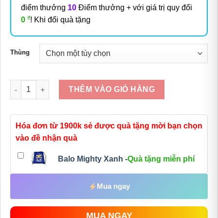
điểm thưởng
10
Điểm thưởng + với giá trị quy đổi
₫
0
! Khi đổi quà tặng
Thùng
Số lượng
THÊM VÀO GIỎ HÀNG
Hóa đơn từ 1900k sẻ được quà tặng mời bạn chọn
vào đề nhận quà
Balo Mighty Xanh -
Quà tặng miễn phí
Mua ngay
MUA NGAY