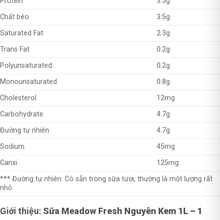
Protein
3.5g
Chất béo
3.5g
Saturated Fat
2.3g
Trans Fat
0.2g
Polyunsaturated
0.2g
Monounsaturated
0.8g
Cholesterol
12mg
Carbohydrate
4.7g
Đường tự nhiên
4.7g
Sodium
45mg
Canxi
125mg
*** Đường tự nhiên: Có sẵn trong sữa tươi, thường là một lượng rất
nhỏ
Giới thiệu:
Sữa Meadow Fresh Nguyên Kem 1L – 1