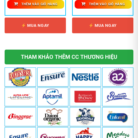
THÊM VÀO GIỎ HÀNG
THÊM VÀO GIỎ HÀNG
MUA NGAY
MUA NGAY
THAM KHẢO THÊM CC THƯƠNG HIỆU