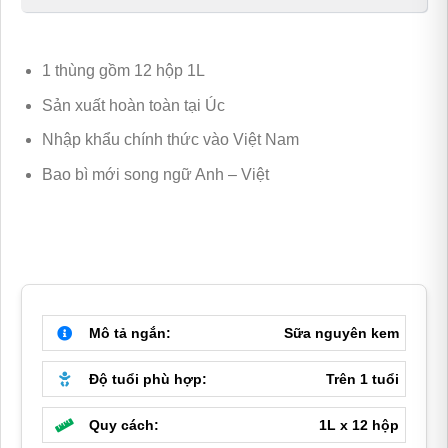
gốc
hiện
là:
tại
1 thùng gồm 12 hộp 1L
590,000 ₫.
là:
Sản xuất hoàn toàn tại Úc
510,000 ₫.
Nhập khẩu chính thức vào Việt Nam
Bao bì mới song ngữ Anh – Việt
Mô tả ngắn:
Sữa nguyên kem
Độ tuổi phù hợp:
Trên 1 tuổi
Quy cách:
1L x 12 hộp