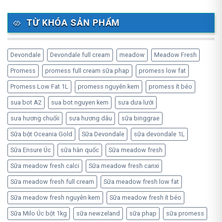
TỪ KHÓA SẢN PHẨM
Devondale
Devondale full cream
meadow
Meadow Fresh
Promess
promess full cream sữa phap
promess low fat
Promess Low Fat 1L
promess nguyên kem
promess ít béo
sua bot A2
sua bot nguyen kem
sưa dưa lưới
sưa hương chuốii
sưa hương dâu
sữa binggrae
Sữa bột Oceania Gold
Sữa Devondale
sữa devondale 1L
Sữa Ensure Úc
sữa hàn quốc
Sữa meadow fresh
Sữa meadow fresh calci
Sữa meadow fresh canxi
Sữa meadow fresh full cream
Sữa meadow fresh low fat
Sữa meadow fresh nguyên kem
Sữa meadow fresh ít béo
Sữa Milo Úc bột 1kg
sữa newzeland
sữa phap
sữa promess