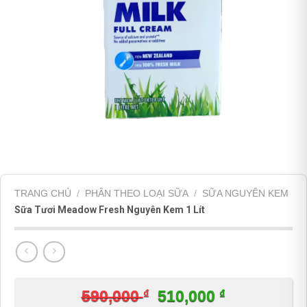
TRANG CHỦ
/
PHÂN THEO LOẠI SỮA
/
SỮA NGUYÊN KEM
Sữa Tươi Meadow Fresh Nguyên Kem 1 Lít
₫
Giá
₫
Giá
590,000
510,000