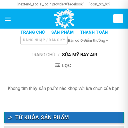
Skip
[nextend_social_login provider="facebook"]
[login_otp_btn]
to
content
TRANG CHỦ
SẢN PHẨM
THANH TOÁN
ĐĂNG NHẬP / ĐĂNG KÝ
Bạn có
0
Điểm thưởng +
TRANG CHỦ
/
SỮA MỸ BAY AIR
LỌC
Không tìm thấy sản phẩm nào khớp với lựa chọn của bạn.
TỪ KHÓA SẢN PHẨM