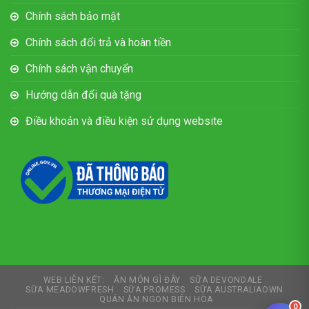
Chính sách bảo mật
Chính sách đổi trả và hoàn tiền
Chính sách vận chuyển
Hướng dẫn đổi quà tặng
Điều khoản và điều kiện sử dụng website
WEB LIÊN KẾT:
ĂN MÓN GÌ ĐÂY
SỮA DEVONDALE
SỮA MEADOWFRESH
SỮA PROMESS
SỮA AUSTRALIAOWN
QUÁN ĂN NGON BIÊN HÒA
0