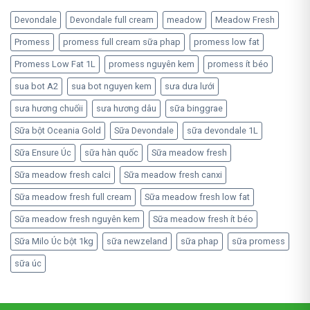
Devondale
Devondale full cream
meadow
Meadow Fresh
Promess
promess full cream sữa phap
promess low fat
Promess Low Fat 1L
promess nguyên kem
promess ít béo
sua bot A2
sua bot nguyen kem
sưa dưa lưới
sưa hương chuốii
sưa hương dâu
sữa binggrae
Sữa bột Oceania Gold
Sữa Devondale
sữa devondale 1L
Sữa Ensure Úc
sữa hàn quốc
Sữa meadow fresh
Sữa meadow fresh calci
Sữa meadow fresh canxi
Sữa meadow fresh full cream
Sữa meadow fresh low fat
Sữa meadow fresh nguyên kem
Sữa meadow fresh ít béo
Sữa Milo Úc bột 1kg
sữa newzeland
sữa phap
sữa promess
sữa úc