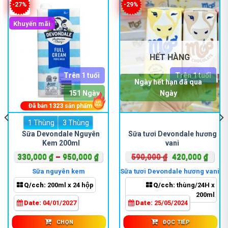
-27%
-29%
Khuyến mãi
HẾT HÀNG
Trên 1 tuổi
Trên 1 tuổi
Ngày hết hạn đã qua
151 Ngày
Ngày
Đã bán
1323
sản phẩm
1 Thùng
Sản
3 Thùng
phẩm
Sữa Devondale Nguyên
Sữa tươi Devondale hương
Kem 200ml
vani
này
có
oảng
Khoảng
Giá
Giá
330,000
₫
–
950,000
₫
590,000
₫
420,000
₫
nhiều
:
giá:
gốc
hiện
Sữa nguyên kem
Sữa tươi Devondale hương vani
biến
từ
là:
tại
Q/cch:
200ml x 24 hộp
Q/cch:
thùng/24H x
thể.
0,000 ₫
330,000 ₫
590,000 ₫.
là:
200ml
Các
n
đến
420,0
Date:
04/01/2027
Date:
25/05/2024
tùy
530,000 ₫
950,000 ₫
chọn
CHỌN
ĐỌC TIẾP