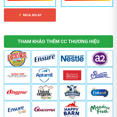
có
thể
được
MUA NGAY
chọn
trên
trang
sản
phẩm
THAM KHẢO THÊM CC THƯƠNG HIỆU