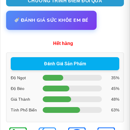
CHƯƠNG TRÌNH ĐIỂM ĐỔI QUÀ
ĐÁNH GIÁ SỨC KHỎE EM BÉ
Hết hàng
Đánh Giá Sản Phẩm
Độ Ngọt
35%
Độ Béo
45%
Giá Thành
48%
Tính Phổ Biến
63%