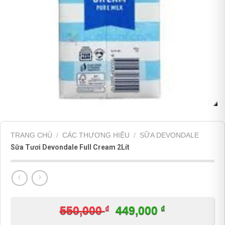
TRANG CHỦ
/
CÁC THƯƠNG HIỆU
/
SỮA DEVONDALE
Sữa Tươi Devondale Full Cream 2Lít
₫
Giá
₫
Giá
550,000
449,000