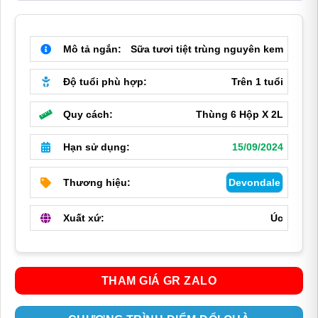
gốc
hiện
là:
tại
550,000 ₫.
là:
Mô tả ngắn:
Sữa tươi tiệt trùng nguyên kem
449,000 ₫.
Độ tuổi phù hợp:
Trên 1 tuổi
Quy cách:
Thùng 6 Hộp X 2L
Hạn sử dụng:
15/09/2024
Thương hiệu:
Devondale
Xuất xứ:
Úc
THAM GIÁ GR ZALO