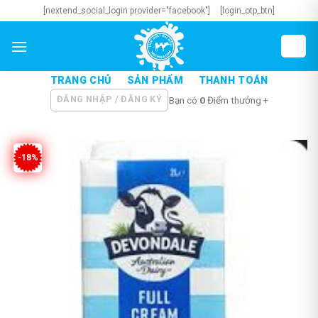
Skip
[nextend_social_login provider="facebook"]
[login_otp_btn]
to
content
TRANG CHỦ
SẢN PHẨM
THANH TOÁN
ĐĂNG NHẬP / ĐĂNG KÝ
Bạn có
0
Điểm thưởng +
-18%