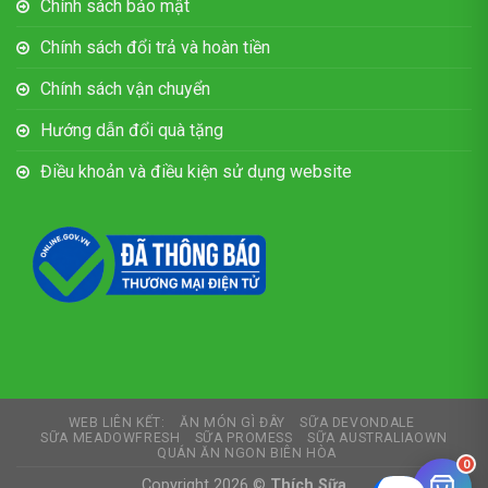
Chính sách bảo mật
Chính sách đổi trả và hoàn tiền
Chính sách vận chuyển
Hướng dẫn đổi quà tặng
Điều khoản và điều kiện sử dụng website
WEB LIÊN KẾT:
ĂN MÓN GÌ ĐÂY
SỮA DEVONDALE
SỮA MEADOWFRESH
SỮA PROMESS
SỮA AUSTRALIAOWN
QUÁN ĂN NGON BIÊN HÒA
0
Copyright 2026 ©
Thích Sữa