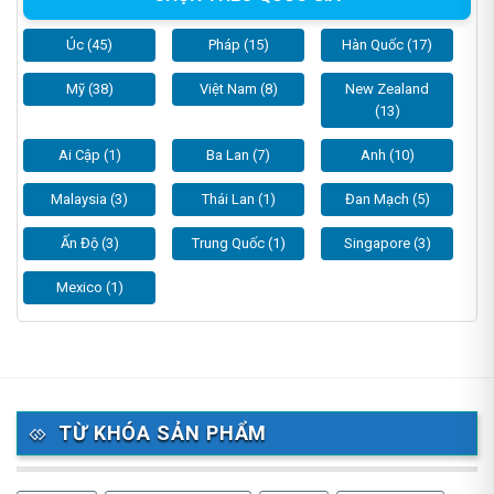
Úc (45)
Pháp (15)
Hàn Quốc (17)
Mỹ (38)
Việt Nam (8)
New Zealand
(13)
Ai Cập (1)
Ba Lan (7)
Anh (10)
Malaysia (3)
Thái Lan (1)
Đan Mạch (5)
Ấn Độ (3)
Trung Quốc (1)
Singapore (3)
Mexico (1)
TỪ KHÓA SẢN PHẨM