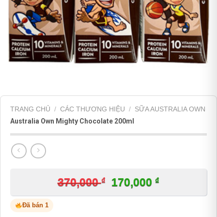
TRANG CHỦ
/
CÁC THƯƠNG HIỆU
/
SỮA AUSTRALIA OWN
Australia Own Mighty Chocolate 200ml
₫
Giá
₫
Giá
370,000
170,000
gốc
hiện
Đã bán 1
là:
tại