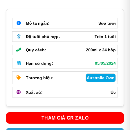
370,000 ₫.
là:
170,000 ₫.
Mô tả ngắn:
Sữa tươi
Độ tuổi phù hợp:
Trên 1 tuổi
Quy cách:
200ml x 24 hộp
Hạn sử dụng:
05/05/2024
Thương hiệu:
Australia Own
Xuất xứ:
Úc
THAM GIÁ GR ZALO