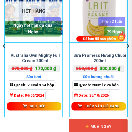
HẾT HÀNG
Trên 1 tuổi
Trên 2 tuổi
Ngày hết hạn đã qua
Ngày
79 Ngày
Đã bán
55
sản phẩm
Australia Own Mighty Full
Sữa Promess Hương Chuối
Cream 200ml
200ml
Giá
Giá
Giá
Giá
370,000
₫
170,000
₫
350,000
₫
300,000
₫
gốc
hiện
gốc
hiện
Sữa tươi
Sữa hương chuối
là:
tại
là:
tại
Q/cch:
200ml x 24 hộp
Q/cch:
200ml x 24 hộp
370,000 ₫.
là:
350,000 ₫.
là:
000 ₫.
170,000 ₫.
300,0
Date:
04/06/2024
Date:
25/10/2026
ĐỌC TIẾP
THÊM VÀO GIỎ HÀNG
MUA NGAY