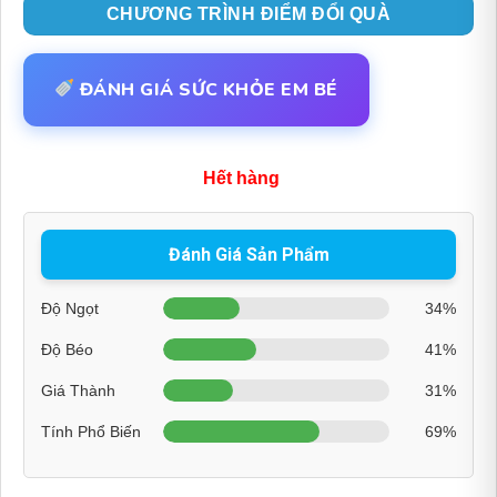
CHƯƠNG TRÌNH ĐIỂM ĐỔI QUÀ
ĐÁNH GIÁ SỨC KHỎE EM BÉ
Hết hàng
Đánh Giá Sản Phẩm
Độ Ngọt
34%
Độ Béo
41%
Giá Thành
31%
Tính Phổ Biến
69%