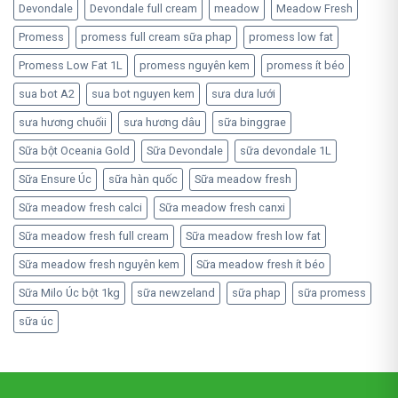
Devondale
Devondale full cream
meadow
Meadow Fresh
Promess
promess full cream sữa phap
promess low fat
Promess Low Fat 1L
promess nguyên kem
promess ít béo
sua bot A2
sua bot nguyen kem
sưa dưa lưới
sưa hương chuốii
sưa hương dâu
sữa binggrae
Sữa bột Oceania Gold
Sữa Devondale
sữa devondale 1L
Sữa Ensure Úc
sữa hàn quốc
Sữa meadow fresh
Sữa meadow fresh calci
Sữa meadow fresh canxi
Sữa meadow fresh full cream
Sữa meadow fresh low fat
Sữa meadow fresh nguyên kem
Sữa meadow fresh ít béo
Sữa Milo Úc bột 1kg
sữa newzeland
sữa phap
sữa promess
sữa úc