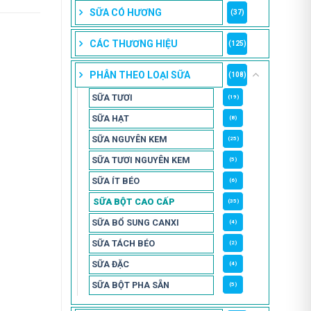
SỮA CÓ HƯƠNG
(37)
CÁC THƯƠNG HIỆU
(125)
PHÂN THEO LOẠI SỮA
(108)
SỮA TƯƠI
(19)
SỮA HẠT
(8)
SỮA NGUYÊN KEM
(25)
SỮA TƯƠI NGUYÊN KEM
(5)
SỮA ÍT BÉO
(6)
SỮA BỘT CAO CẤP
(35)
SỮA BỔ SUNG CANXI
(4)
SỮA TÁCH BÉO
(2)
SỮA ĐẶC
(4)
SỮA BỘT PHA SẴN
(5)