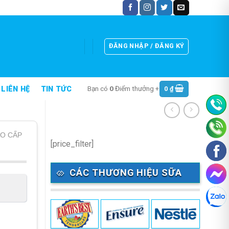
ĐĂNG NHẬP / ĐĂNG KÝ
Bạn có
0
Điểm thưởng +
0
₫
LIÊN HỆ
TIN TỨC
O CẤP
[price_filter]
CÁC THƯƠNG HIỆU SỮA