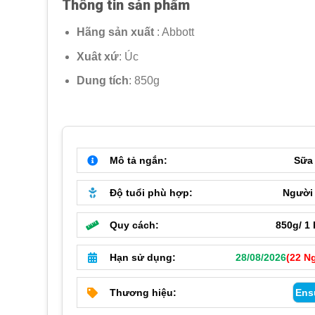
Thông tin sản phẩm
990,000 ₫.
là:
Hãng sản xuất
: Abbott
820,
Xuât xứ
: Úc
Dung tích
: 850g
Mô tả ngắn:
Sữa
Độ tuổi phù hợp:
Người
Quy cách:
850g/ 1
Hạn sử dụng:
28/08/2026
(22 N
Thương hiệu:
Ens