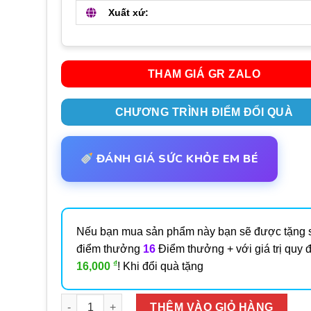
Xuất xứ:
THAM GIÁ GR ZALO
CHƯƠNG TRÌNH ĐIỂM ĐỔI QUÀ
ĐÁNH GIÁ SỨC KHỎE EM BÉ
Nếu bạn mua sản phẩm này bạn sẽ được tặng 
điểm thưởng
16
Điểm thưởng + với giá trị quy đ
₫
16,000
! Khi đổi quà tặng
Số lượng
THÊM VÀO GIỎ HÀNG