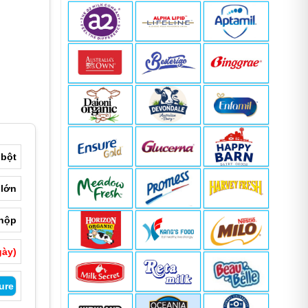
000 ₫.
 bột
 lớn
 hộp
gày)
ure