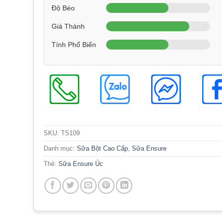
Độ Béo
Giá Thành
Tính Phổ Biến
SKU:
TS109
Danh mục:
Sữa Bột Cao Cấp
,
Sữa Ensure
Thẻ:
Sữa Ensure Úc