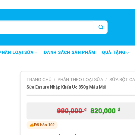
PHÂN LOẠI SỮA
DANH SÁCH SẢN PHẨM
QUÀ TẶNG
TRANG CHỦ
/
PHÂN THEO LOẠI SỮA
/
SỮA BỘT CA
Sữa Ensure Nhập Khẩu Úc 850g Mẫu Mới
₫
Giá
₫
Giá
990,000
820,000
gốc
hiện
Đã bán 102
là:
tại