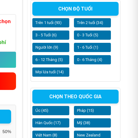
CHỌN ĐỘ TUỔI
 chọn
Trên 1 tuổi (93)
Trên 2 tuổi (34)
3 - 5 Tuổi (6)
0 - 3 Tuổi (5)
phí
Người lớn (9)
1 - 6 Tuổi (1)
6 - 12 Tháng (5)
0 - 6 Tháng (4)
Mọi lứa tuổi (14)
CHỌN THEO QUỐC GIA
Úc (45)
Pháp (15)
Hàn Quốc (17)
Mỹ (38)
50%
Việt Nam (8)
New Zealand