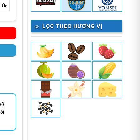
Úc
LỌC THEO HƯƠNG VỊ
số
ổi