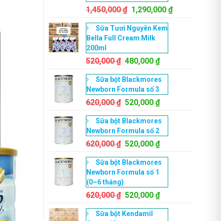
Giá
Giá
1,450,000
₫
1,290,000
₫
gốc
hiện
Sữa Tươi Nguyên Kem
là:
tại
Bella Full Cream Milk
1,450,000 ₫.
là:
200ml
1,290,000 ₫.
Giá
Giá
520,000
₫
480,000
₫
gốc
hiện
Sữa bột Blackmores
là:
tại
Newborn Formula số 3
520,000 ₫.
là:
Giá
480,000 ₫.
Giá
620,000
₫
520,000
₫
gốc
hiện
Sữa bột Blackmores
là:
tại
Newborn Formula số 2
620,000 ₫.
là:
Giá
520,000 ₫.
Giá
620,000
₫
520,000
₫
gốc
hiện
Sữa bột Blackmores
là:
tại
Newborn Formula số 1
620,000 ₫.
là:
(0–6 tháng)
520,000 ₫.
Giá
Giá
620,000
₫
520,000
₫
gốc
hiện
Sữa bột Kendamil
là:
tại