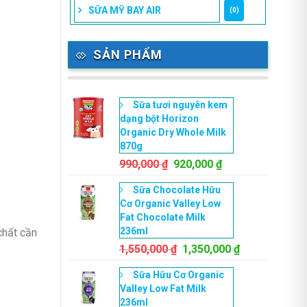
SỮA MỸ BAY AIR
(0)
SẢN PHẨM
Sữa tươi nguyên kem
dạng bột Horizon
Organic Dry Whole Milk
870g
Giá
Giá
990,000
₫
920,000
₫
gốc
hiện
Sữa Chocolate Hữu
là:
tại
Cơ Organic Valley Low
990,000 ₫.
là:
Fat Chocolate Milk
920,000 ₫.
236ml
chất cần
Giá
Giá
1,550,000
₫
1,350,000
₫
gốc
hiện
Sữa Hữu Cơ Organic
là:
tại
Valley Low Fat Milk
1,550,000 ₫.
là:
236ml
1,350,000 ₫.