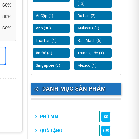
(13)
60%
Ai Cập (1)
Ba Lan (7)
80%
60%
Anh (10)
Malaysia (3)
Thái Lan (1)
Đan Mạch (5)
Ấn Độ (3)
Trung Quốc (1)
Singapore (3)
Mexico (1)
DANH MỤC SẢN PHẨM
PHÔ MAI
(2)
QUÀ TẶNG
(10)