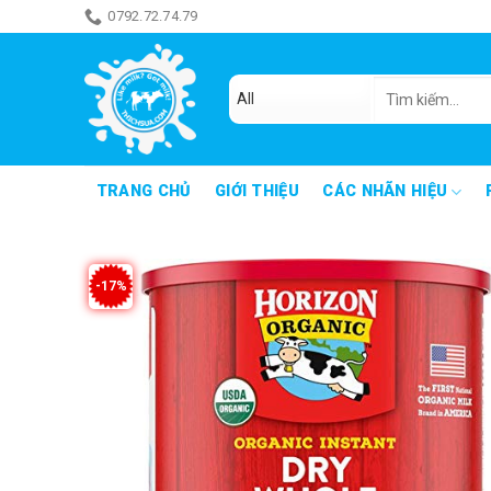
Skip
0792.72.74.79
ăn món gì đây
to
content
Tìm
kiếm:
TRANG CHỦ
GIỚI THIỆU
CÁC NHÃN HIỆU
-17%