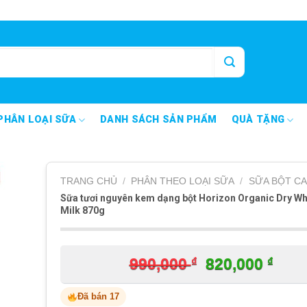
PHÂN LOẠI SỮA
DANH SÁCH SẢN PHẨM
QUÀ TẶNG
TRANG CHỦ
/
PHÂN THEO LOẠI SỮA
/
SỮA BỘT CA
Sữa tươi nguyên kem dạng bột Horizon Organic Dry W
Milk 870g
₫
Giá
₫
Giá
990,000
820,000
gốc
hiện
Đã bán 17