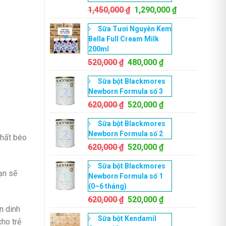
Giá
Giá
1,450,000
₫
1,290,000
₫
gốc
hiện
Sữa Tươi Nguyên Kem
là:
tại
Bella Full Cream Milk
1,450,000 ₫.
là:
200ml
1,290,000 ₫.
Giá
Giá
520,000
₫
480,000
₫
gốc
hiện
Sữa bột Blackmores
là:
tại
Newborn Formula số 3
520,000 ₫.
là:
Giá
480,000 ₫.
Giá
620,000
₫
520,000
₫
gốc
hiện
Sữa bột Blackmores
là:
tại
Newborn Formula số 2
620,000 ₫.
là:
chất béo
Giá
520,000 ₫.
Giá
620,000
₫
520,000
₫
gốc
hiện
Sữa bột Blackmores
là:
tại
ạn sẽ
Newborn Formula số 1
620,000 ₫.
là:
(0–6 tháng)
520,000 ₫.
Giá
Giá
620,000
₫
520,000
₫
n dinh
gốc
hiện
Sữa bột Kendamil
là:
tại
ho trẻ