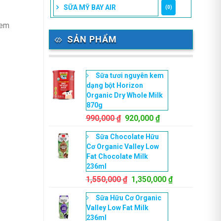
SỮA MỸ BAY AIR
(0)
kem
SẢN PHẨM
Sữa tươi nguyên kem
dạng bột Horizon
Organic Dry Whole Milk
870g
Giá
Giá
990,000
₫
920,000
₫
gốc
hiện
Sữa Chocolate Hữu
là:
tại
Cơ Organic Valley Low
990,000 ₫.
là:
Fat Chocolate Milk
920,000 ₫.
236ml
Giá
Giá
1,550,000
₫
1,350,000
₫
gốc
hiện
Sữa Hữu Cơ Organic
là:
tại
Valley Low Fat Milk
1,550,000 ₫.
là:
236ml
1,350,000 ₫.