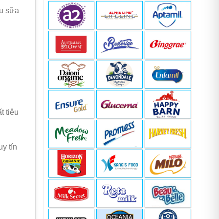
ệu sữa
000 ₫.
t tiêu
y tín