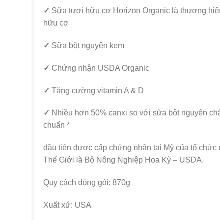
là:
tại
✓
Sữa tươi hữu cơ Horizon Organic là thương hi
990,000 ₫.
là:
hữu cơ
820,
✓
Sữa bột nguyên kem
✓
Chứng nhận USDA Organic
✓
Tăng cường vitamin A & D
✓
Nhiều hơn 50% canxi so với sữa bột nguyên chấ
chuẩn *
đầu tiên được cấp chứng nhận tại Mỹ của tổ chức u
Thế Giới là Bộ Nông Nghiệp Hoa Kỳ – USDA.
Quy cách đóng gói: 870g
Xuất xứ: USA