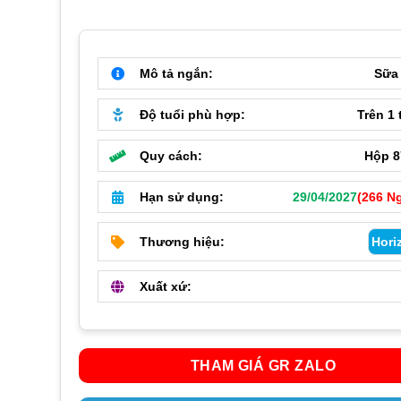
Mô tả ngắn:
Sữa
Độ tuổi phù hợp:
Trên 1 
Quy cách:
Hộp 8
Hạn sử dụng:
29/04/2027
(266 N
Thương hiệu:
Hori
Xuất xứ:
THAM GIÁ GR ZALO