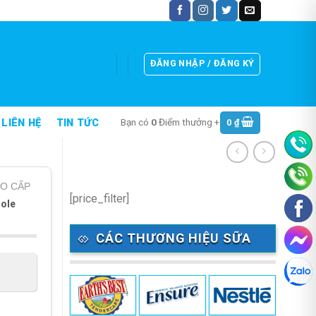
ĐĂNG NHẬP / ĐĂNG KÝ
Bạn có
0
Điểm thưởng +
0
₫
LIÊN HỆ
TIN TỨC
O CẤP
[price_filter]
hole
CÁC THƯƠNG HIỆU SỮA