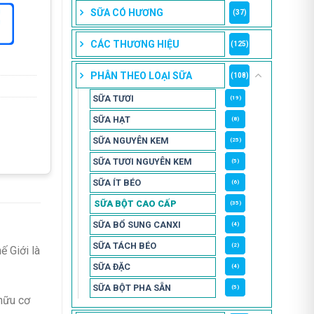
SỮA CÓ HƯƠNG
(37)
CÁC THƯƠNG HIỆU
(125)
PHÂN THEO LOẠI SỮA
(108)
SỮA TƯƠI
(19)
SỮA HẠT
(8)
SỮA NGUYÊN KEM
(25)
SỮA TƯƠI NGUYÊN KEM
(5)
SỮA ÍT BÉO
(6)
SỮA BỘT CAO CẤP
(35)
SỮA BỔ SUNG CANXI
(4)
SỮA TÁCH BÉO
(2)
ế Giới là
SỮA ĐẶC
(4)
SỮA BỘT PHA SẴN
(5)
 hữu cơ