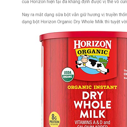
của Horizon hiện tại đã khẳng định được vị thế vô cù
Nay ra mắt dạng sữa bột vẫn giữ hương vị truyền thố
dạng bột Horizon Organic Dry Whole Milk thì tuyệt vời