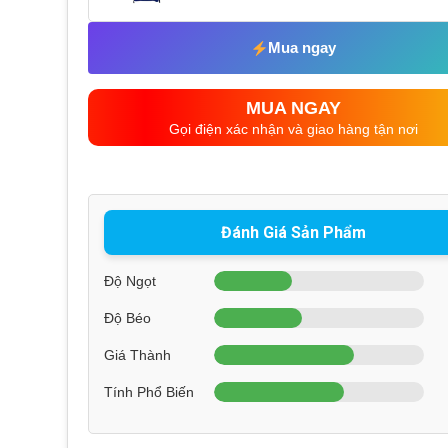
Mua ngay
MUA NGAY
Gọi điện xác nhận và giao hàng tận nơi
Đánh Giá Sản Phẩm
Độ Ngọt
Độ Béo
Giá Thành
Tính Phổ Biến