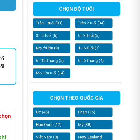
CHỌN ĐỘ TUỔI
Trên 1 tuổi (93)
Trên 2 tuổi (34)
3 - 5 Tuổi (6)
0 - 3 Tuổi (5)
Người lớn (9)
1 - 6 Tuổi (1)
số
6 - 12 Tháng (5)
0 - 6 Tháng (4)
ổi
Mọi lứa tuổi (14)
CHỌN THEO QUỐC GIA
Úc (45)
Pháp (15)
 chọn
Hàn Quốc (17)
Mỹ (38)
Việt Nam (8)
New Zealand
phí