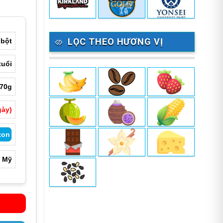
LỌC THEO HƯƠNG VỊ
 bột
tuổi
70g
gày)
zon
Mỹ