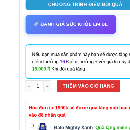
CHƯƠNG TRÌNH ĐIỂM ĐỔI QUÀ
ĐÁNH GIÁ SỨC KHỎE EM BÉ
Nếu bạn mua sản phẩm này bạn sẽ được tặng 
điểm thưởng
16
Điểm thưởng + với giá trị quy đ
₫
16,000
! Khi đổi quà tặng
Số lượng
THÊM VÀO GIỎ HÀNG
Hóa đơn từ 1900k sẻ được quà tặng mời bạn
vào đề nhận quà
Balo Mighty Xanh -
Quà tặng miễn 