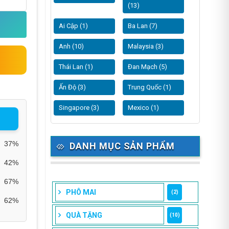
(13)
Ai Cập (1)
Ba Lan (7)
Anh (10)
Malaysia (3)
Thái Lan (1)
Đan Mạch (5)
Ấn Độ (3)
Trung Quốc (1)
Singapore (3)
Mexico (1)
37%
DANH MỤC SẢN PHẨM
42%
67%
PHÔ MAI
(2)
62%
QUÀ TẶNG
(10)