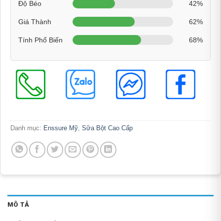
Độ Béo
42%
Giá Thành
62%
Tính Phổ Biến
68%
Danh mục:
Enssure Mỹ
,
Sữa Bột Cao Cấp
MÔ TẢ