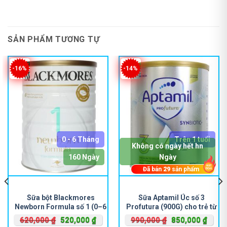
SẢN PHẨM TƯƠNG TỰ
-16%
-14%
0 - 6 Tháng
Trên 1 tuổi
Không có ngày hết hn
160 Ngày
Ngày
Đã bán
29
sản phẩm
Sữa bột Blackmores
Sữa Aptamil Úc số 3
Newborn Formula số 1 (0–6
Profutura (900G) cho trẻ từ
tháng)
1-3 tuổi
Giá
Giá
Giá
Giá
620,000
₫
520,000
₫
990,000
₫
850,000
₫