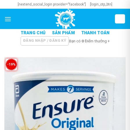
Skip
[nextend_social_login provider="facebook"]
[login_otp_btn]
to
content
TRANG CHỦ
SẢN PHẨM
THANH TOÁN
ĐĂNG NHẬP / ĐĂNG KÝ
Bạn có
0
Điểm thưởng +
-19%