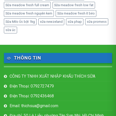
Sữa meadow fresh full cream
Sữa meadow fresh low fat
Sữa meadow fresh nguyên kem
Sữa meadow fresh ít béo
Sữa Milo Úc bột 1kg
sữa newzeland
sữa phap
sữa promess
sữa úc
THÔNG TIN
CÔNG TY TNHH XUẤT NHẬP KHẨU THÍCH SỮA
Điện Thoại: 0792727479
Điện Thoại: 0792436468
Email: thichsua@gmail.com
Địa chỉ: 50 Lê Liễu, phường Tân Sơn Nhì, Hồ Chí Minh