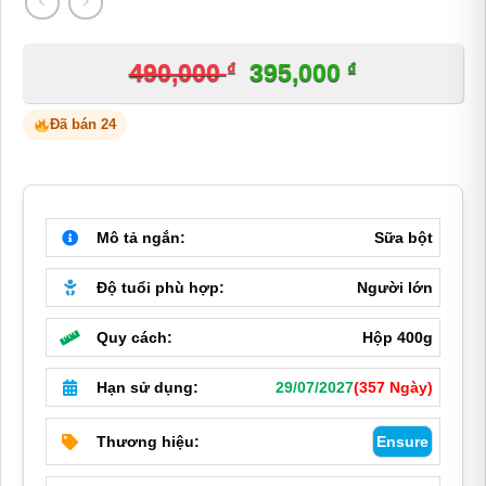
₫
Giá
₫
Giá
490,000
395,000
gốc
hiện
Đã bán 24
là:
tại
490,000 ₫.
là:
395,000 ₫.
Mô tả ngắn:
Sữa bột
Độ tuổi phù hợp:
Người lớn
Quy cách:
Hộp 400g
Hạn sử dụng:
29/07/2027
(357 Ngày)
Thương hiệu:
Ensure