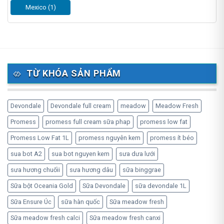
Mexico (1)
TỪ KHÓA SẢN PHẨM
Devondale
Devondale full cream
meadow
Meadow Fresh
Promess
promess full cream sữa phap
promess low fat
Promess Low Fat 1L
promess nguyên kem
promess ít béo
sua bot A2
sua bot nguyen kem
sưa dưa lưới
sưa hương chuốii
sưa hương dâu
sữa binggrae
Sữa bột Oceania Gold
Sữa Devondale
sữa devondale 1L
Sữa Ensure Úc
sữa hàn quốc
Sữa meadow fresh
Sữa meadow fresh calci
Sữa meadow fresh canxi