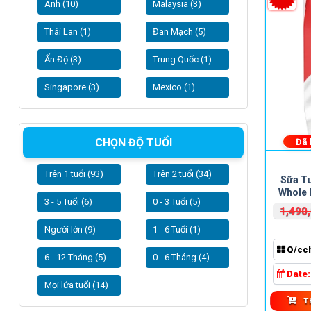
Anh (10)
Malaysia (3)
Thái Lan (1)
Đan Mạch (5)
Ấn Độ (3)
Trung Quốc (1)
Singapore (3)
Mexico (1)
CHỌN ĐỘ TUỔI
Đã
Trên 1 tuổi (93)
Trên 2 tuổi (34)
Sữa Tư
Whole 
3 - 5 Tuổi (6)
0 - 3 Tuổi (5)
1,490
Người lớn (9)
1 - 6 Tuổi (1)
Q/cc
6 - 12 Tháng (5)
0 - 6 Tháng (4)
Date
Mọi lứa tuổi (14)
T