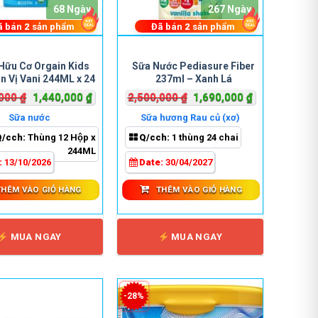
68 Ngày
267 Ngày
ã bán
2
sản phẩm
Đã bán
2
sản phẩm
Hữu Cơ Orgain Kids
Sữa Nước Pediasure Fiber
n Vị Vani 244ML x 24
237ml – Xanh Lá
Hộp
Giá
Giá
Giá
Giá
,000
₫
1,440,000
₫
2,500,000
₫
1,690,000
₫
gốc
hiện
gốc
hiện
Sữa nước
Sữa hương Rau củ (xơ)
là:
tại
là:
tại
Q/cch:
Thùng 12 Hộp x
Q/cch:
1 thùng 24 chai
1,990,000 ₫.
là:
2,500,000 ₫.
là:
244ML
1,440,000 ₫.
1,690,000 ₫.
:
13/10/2026
Date:
30/04/2027
THÊM VÀO GIỎ HÀNG
THÊM VÀO GIỎ HÀNG
MUA NGAY
MUA NGAY
-28%