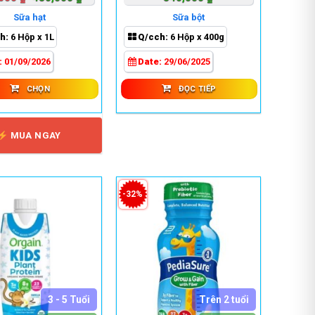
gốc
hiện
nhiều
Sữa hạt
Sữa bột
là:
tại
biến
h:
6 Hộp x 1L
Q/cch:
6 Hộp x 400g
490,000 ₫.
là:
thể.
430,000 ₫.
:
01/09/2026
Date:
29/06/2025
Các
tùy
CHỌN
ĐỌC TIẾP
chọn
có
thể
MUA NGAY
được
chọn
trên
trang
-32%
sản
phẩm
3 - 5 Tuổi
Trên 2 tuổi