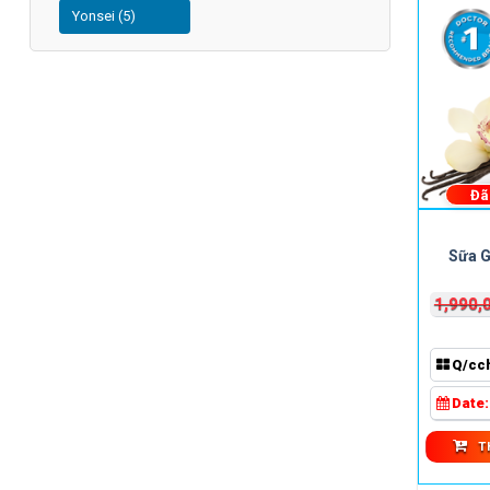
Yonsei (5)
Đã
Sữa G
1,990,
Q/cc
Date
T