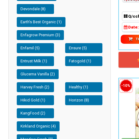
Devondale (8)
Q/cc
Earth’s Best Organic (1)
Date
Enfagrow Premium (3)
T
Enfamil (5)
Ensure (5)
Entrust Milk (1)
Fatogold (1)
Glucerna Vanilla (2)
-10%
Harvey Fresh (2)
Healthy (1)
Hikid Gold (1)
Horizon (8)
KangFood (2)
Kirkland Organic (4)