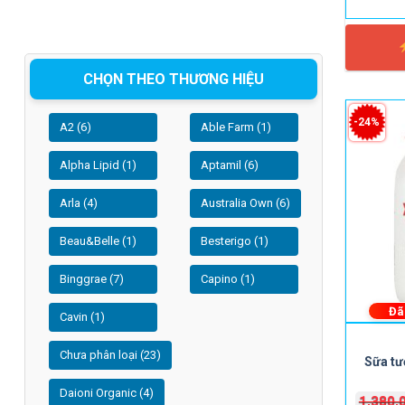
CHỌN THEO THƯƠNG HIỆU
-24%
A2 (6)
Able Farm (1)
Alpha Lipid (1)
Aptamil (6)
Arla (4)
Australia Own (6)
Beau&Belle (1)
Besterigo (1)
Binggrae (7)
Capino (1)
Đã
Cavin (1)
Chưa phân loại (23)
Sữa tư
Daioni Organic (4)
1,380,