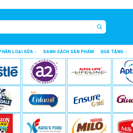
PHÂN LOẠI SỮA
DANH SÁCH SẢN PHẨM
QUÀ TẶNG