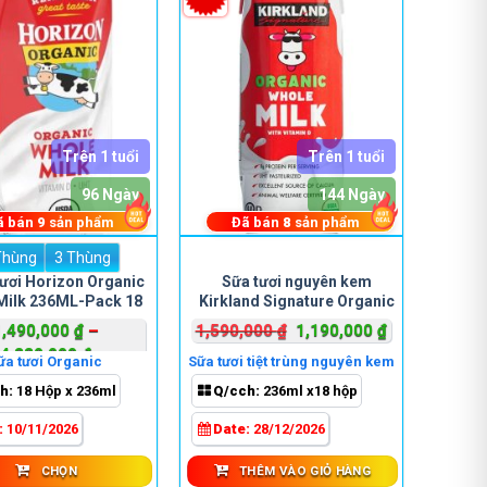
Trên 1 tuổi
Trên 1 tuổi
96 Ngày
144 Ngày
ã bán
9
sản phẩm
Đã bán
8
sản phẩm
Thùng
3 Thùng
Sản
ươi Horizon Organic
Sữa tươi nguyên kem
phẩm
Milk 236ML-Pack 18
Kirkland Signature Organic
này
Whole Milk
Giá
Giá
1,490,000
₫
–
1,590,000
₫
1,190,000
₫
có
Khoảng
gốc
hiện
4,330,000
₫
nhiều
ữa tươi Organic
Sữa tươi tiệt trùng nguyên kem
giá:
là:
tại
biến
h:
18 Hộp x 236ml
Q/cch:
236ml x18 hộp
từ
1,590,000 ₫.
là:
thể.
1,490,000 ₫
1,190,000 ₫.
:
10/11/2026
Date:
28/12/2026
Các
đến
tùy
4,330,000 ₫
CHỌN
THÊM VÀO GIỎ HÀNG
chọn