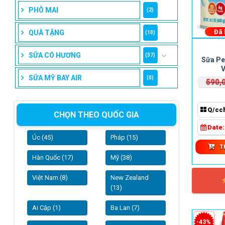
PHÔ MAI
(2)
Đã
QUÀ TẶNG
(10)
SỮA CÓ HƯƠNG
(37)
Sữa Pe
V
SỮA MỸ BAY AIR
(0)
590,
Q/cc
CHỌN THEO QUỐC GIA
Date
Úc (45)
Pháp (15)
T
Hàn Quốc (17)
Mỹ (38)
Việt Nam (8)
New Zealand
(13)
Ai Cập (1)
Ba Lan (7)
-43%