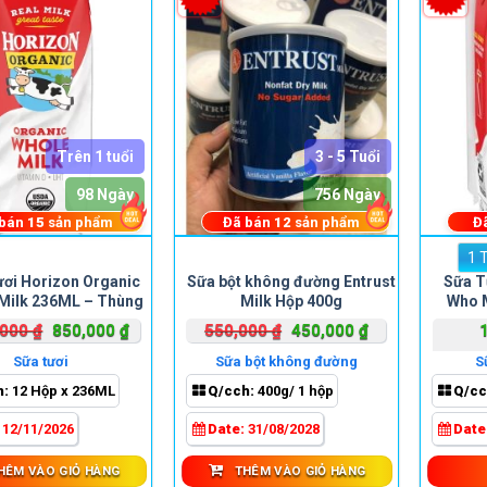
Trên 1 tuổi
3 - 5 Tuổi
98 Ngày
756 Ngày
 bán
15
sản phẩm
Đã bán
12
sản phẩm
Đ
1 
ơi Horizon Organic
Sữa bột không đường Entrust
Sữa T
Milk 236ML – Thùng
Milk Hộp 400g
Who 
12 Hộp
Giá
Giá
Giá
Giá
,000
₫
850,000
₫
550,000
₫
450,000
₫
gốc
hiện
gốc
hiện
Sữa tươi
Sữa bột không đường
S
là:
tại
là:
tại
h:
12 Hộp x 236ML
Q/cch:
400g/ 1 hộp
Q/cc
1,490,000 ₫.
là:
550,000 ₫.
là:
850,000 ₫.
450,000 ₫.
:
12/11/2026
Date:
31/08/2028
Date
HÊM VÀO GIỎ HÀNG
THÊM VÀO GIỎ HÀNG