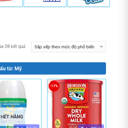
ủa 38 kết quả
ẩu từ: Mỹ
-17%
HẾT HÀNG