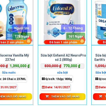
phẩm
Người lớn
6 - 12 Tháng
178 Ngày
161 Ngày
 bán
2
sản phẩm
Đã bán
1
sản phẩm
Đ
lucerna Vanilla Mỹ
Sữa bột Enfamil A2 NeuroPro
Sữa bột
237ml
số 2 (800g)
Earth’s
Milk
Giá
Giá
Giá
Giá
000
₫
1,390,000
₫
830,000
₫
770,000
₫
1,590
gốc
hiện
gốc
hiện
Sữa nước
sữa bột
Sữa bột
là:
tại
là:
tại
h:
24 Chai x 237ML
Q/cch:
1hộp/ 800g
Q/cc
1,990,000 ₫.
là:
830,000 ₫.
là:
1,390,000 ₫.
770,000 ₫.
:
31/01/2027
Date:
14/01/2027
Date
HÊM VÀO GIỎ HÀNG
THÊM VÀO GIỎ HÀNG