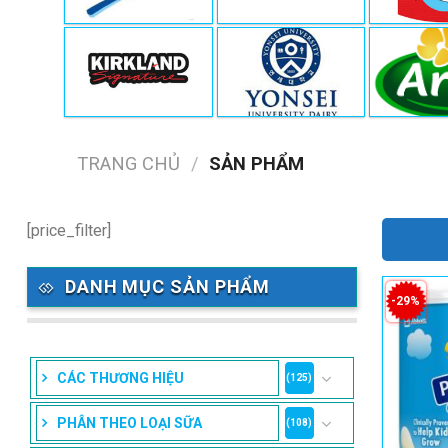
TRANG CHỦ
/
SẢN PHẨM
[price_filter]
DANH MỤC SẢN PHẨM
-29%
CÁC THƯƠNG HIỆU
(125)
PHÂN THEO LOẠI SỮA
(108)