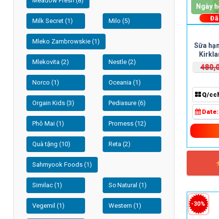
Meadow Fresh (8)
Ngày h
Đã
Milk Secret (1)
Milo (5)
Mleko Zambrowskie (1)
Sữa hạ
Kirkl
Mlekovita (2)
Nestle (2)
480,
Norco (1)
Oceania (1)
Q/cc
Orgain Kids (3)
Pediasure (6)
Date
Phô Mai (1)
Promess (12)
Quà tặng (10)
Reta (2)
Sahmyook Foods (1)
Similac (1)
So Natural (1)
-30%
Vegemil (1)
Western (1)