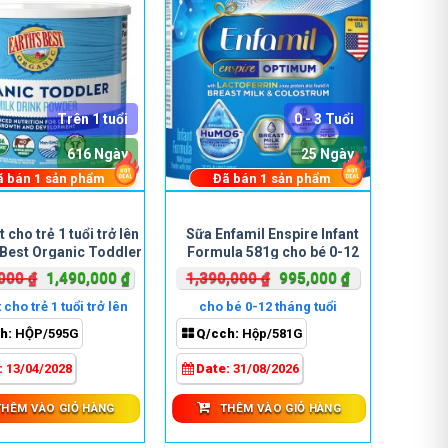
Trên 1 tuổi
0 - 3 Tuổi
616 Ngày
25 Ngày
ã bán
1
sản phẩm
Đã bán
1
sản phẩm
 cho trẻ 1 tuổi trở lên
Sữa Enfamil Enspire Infant
 Best Organic Toddler
Formula 581g cho bé 0-12
 Drink Powder 595g
tháng tuổi
Giá
Giá
Giá
Giá
,000
₫
1,490,000
₫
1,390,000
₫
995,000
₫
gốc
hiện
gốc
hiện
 cho trẻ 1 tuổi trở lên
cho bé 0-12 tháng tuổi
là:
tại
là:
tại
h:
HỘP/595G
Q/cch:
Hộp/581G
1,590,000 ₫.
là:
1,390,000 ₫.
là:
1,490,000 ₫.
995,000 ₫.
:
13/04/2028
Date:
31/08/2026
THÊM VÀO GIỎ HÀNG
THÊM VÀO GIỎ HÀNG