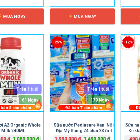
MUA NGAY
MUA NGAY
-25%
-12%
Trên 1 tuổi
Trên 1 tuổi
61 Ngày
179 Ngày
 bán
8
sản phẩm
Đã bán
7
sản phẩm
Đ
ơi A2 Organic Whole
Sữa nước Pediasure Vani Nội
Sữa hạ
Milk 240ML
Địa Mỹ thùng 24 chai 237ml
Kirkl
(20%)
Giá
Giá
Giá
Giá
000
₫
1,050,000
₫
1,990,000
₫
1,490,000
₫
490