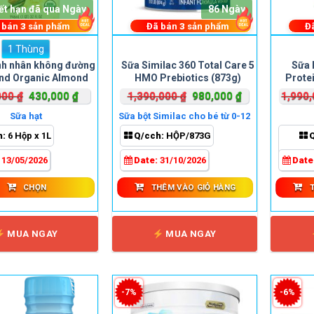
ết hạn đã qua Ngày
86 Ngày
 bán
3
sản phẩm
Đã bán
3
sản phẩm
Đ
1 Thùng
Sản
nh nhân không đường
Sữa Similac 360 Total Care 5
Sữa 
phẩm
and Organic Almond
HMO Prebiotics (873g)
Protei
này
946ml
Giá
Giá
Giá
Giá
000
₫
430,000
₫
1,390,000
₫
980,000
₫
1,990
có
gốc
hiện
gốc
hiện
nhiều
Sữa hạt
Sữa bột Similac cho bé từ 0-12
là:
tại
là:
tại
tháng
biến
h:
6 Hộp x 1L
Q/cch:
HỘP/873G
480,000 ₫.
là:
1,390,000 ₫.
là:
thể.
430,000 ₫.
980,000 ₫.
:
13/05/2026
Date:
31/10/2026
Date
Các
tùy
CHỌN
THÊM VÀO GIỎ HÀNG
chọn
có
thể
MUA NGAY
MUA NGAY
được
chọn
trên
trang
-7%
-6%
sản