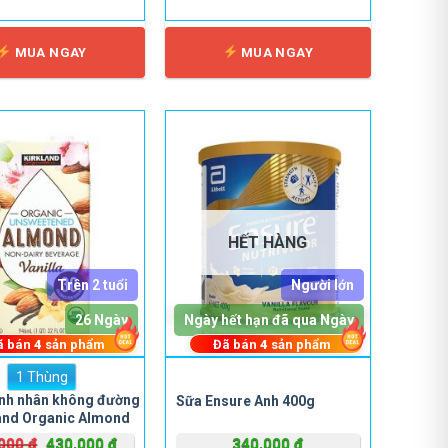
có
thể
MUA NGAY
MUA NGAY
được
chọn
trên
trang
sản
phẩm
HẾT HÀNG
Trên 2 tuổi
Người lớn
26 Ngày
Ngày hết hạn đã qua Ngày
ã bán
4
sản phẩm
Đã bán
4
sản phẩm
1 Thùng
Sản
nh nhân không đường
Sữa Ensure Anh 400g
phẩm
and Organic Almond
này
946ml
Giá
Giá
,000
₫
430,000
₫
340,000
₫
có