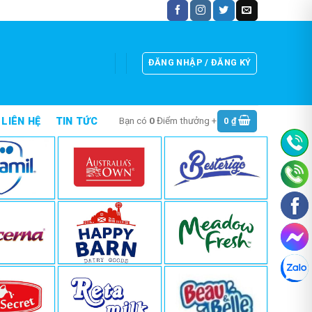
ĐĂNG NHẬP / ĐĂNG KÝ
Bạn có
0
Điểm thưởng +
0
₫
LIÊN HỆ
TIN TỨC