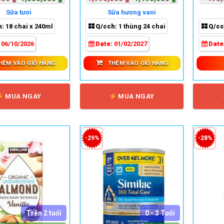
gốc
hiện
gốc
hiện
Sữa tươi
Sữa hương vani
là:
tại
là:
tại
h:
18 chai x 240ml
Q/cch:
1 thùng 24 chai
Q/cc
1,380,000 ₫.
là:
1,990,000 ₫.
là:
1,050,000 ₫.
1,490,000 ₫.
:
06/10/2026
Date:
01/02/2027
Date
HÊM VÀO GIỎ HÀNG
THÊM VÀO GIỎ HÀNG
MUA NGAY
MUA NGAY
-29%
-28%
Trên 2 tuổi
0 - 3 Tuổi