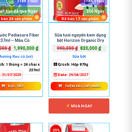
Trên 1 tuổi
Trên 1 tuổi
hết hạn đã qua Ngày
266 Ngày
 bán
24
sản phẩm
Đã bán
17
sản phẩm
ước Pediasure Fiber
Sữa tươi nguyên kem dạng
237ml – Mẫu Cũ
bột Horizon Organic Dry
Whole Milk 870g
Giá
Giá
Giá
Giá
,000
₫
1,990,000
₫
990,000
₫
820,000
₫
gốc
hiện
gốc
hiện
hương Rau củ (xơ)
Sữa bột
là:
tại
là:
tại
ch:
1 thùng = 24 chai x
Q/cch:
Hộp 870g
2,890,000 ₫.
là:
990,000 ₫.
là:
237ml
1,990,000 ₫.
820,000 ₫.
:
31/07/2025
Date:
29/04/2027
ĐỌC TIẾP
THÊM VÀO GIỎ HÀNG
MUA NGAY
-25%