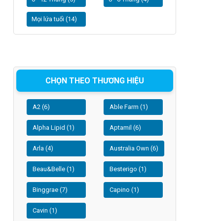
Mọi lứa tuổi (14)
CHỌN THEO THƯƠNG HIỆU
A2 (6)
Able Farm (1)
Alpha Lipid (1)
Aptamil (6)
Arla (4)
Australia Own (6)
Beau&Belle (1)
Besterigo (1)
Binggrae (7)
Capino (1)
Cavin (1)