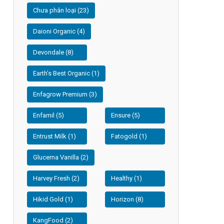
Chưa phân loại (23)
Daioni Organic (4)
Devondale (8)
Earth’s Best Organic (1)
Enfagrow Premium (3)
Enfamil (5)
Ensure (5)
Entrust Milk (1)
Fatogold (1)
Glucerna Vanilla (2)
Harvey Fresh (2)
Healthy (1)
Hikid Gold (1)
Horizon (8)
KangFood (2)