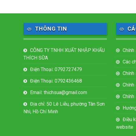
THÔNG TIN
CÁ
CÔNG TY TNHH XUẤT NHẬP KHẨU
Chính 
THÍCH SỮA
Các c
Điện Thoại: 0792727479
Chính
Điện Thoại: 0792436468
Chính 
Email: thichsua@gmail.com
Chính
Địa chỉ: 50 Lê Liễu, phường Tân Sơn
Hướng
Nhì, Hồ Chí Minh
Điều k
website