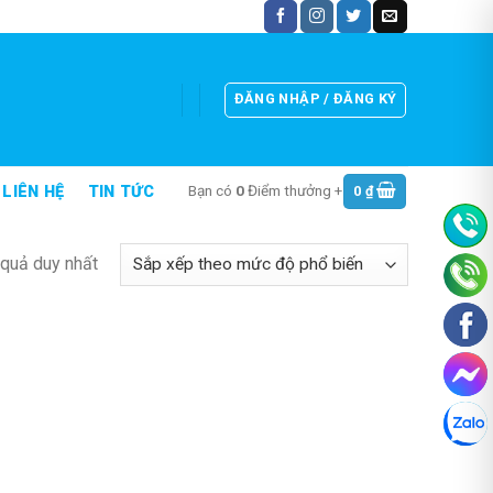
ĐĂNG NHẬP / ĐĂNG KÝ
Bạn có
0
Điểm thưởng +
0
₫
LIÊN HỆ
TIN TỨC
t quả duy nhất