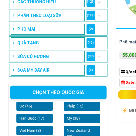
CÁC THƯƠNG HIỆU
(125)
PHÂN THEO LOẠI SỮA
(108)
PHÔ MAI
(2)
Phô mai
QUÀ TẶNG
(10)
55,00
SỮA CÓ HƯƠNG
(37)
SỮA MỸ BAY AIR
(0)
Q/cc
Date
CHỌN THEO QUỐC GIA
Úc (45)
Pháp (15)
MU
Hàn Quốc (17)
Mỹ (38)
Việt Nam (8)
New Zealand