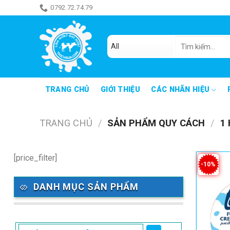
Skip
0792.72.74.79
ăn món gì đây
to
content
Tìm
kiếm:
TRANG CHỦ
GIỚI THIỆU
CÁC NHÃN HIỆU
TRANG CHỦ
/
SẢN PHẨM QUY CÁCH
/
1 
[price_filter]
-10%
DANH MỤC SẢN PHẨM