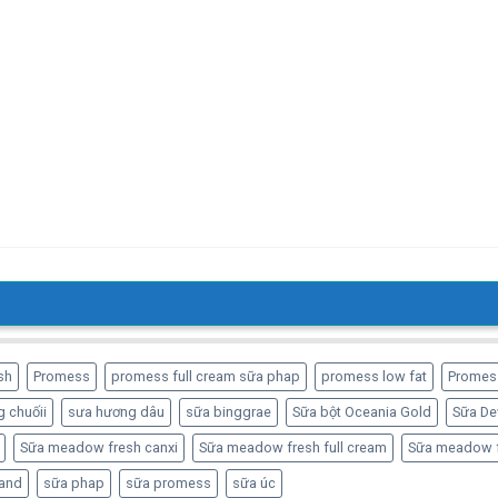
sh
Promess
promess full cream sữa phap
promess low fat
Promes
 chuốii
sưa hương dâu
sữa binggrae
Sữa bột Oceania Gold
Sữa De
Sữa meadow fresh canxi
Sữa meadow fresh full cream
Sữa meadow f
and
sữa phap
sữa promess
sữa úc