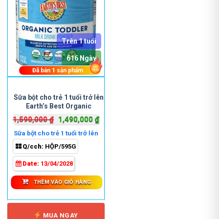
Trên 1 tuổi
616 Ngày
Đã bán
1
sản phẩm
Sữa bột cho trẻ 1 tuổi trở lên
Earth’s Best Organic
Toddler Milk Drink Powder
Giá
Giá
1,590,000
₫
1,490,000
₫
595g
gốc
hiện
Sữa bột cho trẻ 1 tuổi trở lên
là:
tại
Q/cch:
HỘP/595G
1,590,000 ₫.
là:
1,490,000 ₫.
Date:
13/04/2028
THÊM VÀO GIỎ HÀNG
MUA NGAY