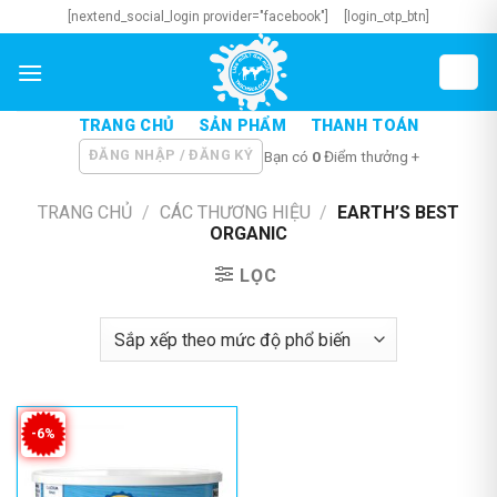
Skip
[nextend_social_login provider="facebook"]
[login_otp_btn]
to
content
TRANG CHỦ
SẢN PHẨM
THANH TOÁN
ĐĂNG NHẬP / ĐĂNG KÝ
Bạn có
0
Điểm thưởng +
TRANG CHỦ
/
CÁC THƯƠNG HIỆU
/
EARTH’S BEST
ORGANIC
LỌC
-6%