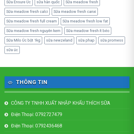
Sữa Ensure Úc
sữa hàn quốc
Sữa meadow fresh
Sữa meadow fresh calci
Sữa meadow fresh canxi
Sữa meadow fresh full cream
Sữa meadow fresh low fat
Sữa meadow fresh nguyên kem
Sữa meadow fresh ít béo
Sữa Milo Úc bột 1kg
sữa newzeland
sữa phap
sữa promess
sữa úc
THÔNG TIN
CÔNG TY TNHH XUẤT NHẬP KHẨU THÍCH SỮA
Điện Thoại: 0792727479
Điện Thoại: 0792436468