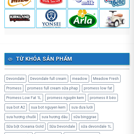
TỪ KHÓA SẢN PHẨM
Devondale
Devondale full cream
meadow
Meadow Fresh
Promess
promess full cream sữa phap
promess low fat
Promess Low Fat 1L
promess nguyên kem
promess ít béo
sua bot A2
sua bot nguyen kem
sưa dưa lưới
sưa hương chuốii
sưa hương dâu
sữa binggrae
Sữa bột Oceania Gold
Sữa Devondale
sữa devondale 1L