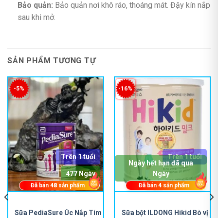
Bảo quản:
Bảo quản nơi khô ráo, thoáng mát. Đậy kín nắp
sau khi mở.
SẢN PHẨM TƯƠNG TỰ
-5%
-16%
Trên 1 tuổi
Trên 1 tuổi
Ngày hết hạn đã qua
477 Ngày
Ngày
Đã bán
48
sản phẩm
Đã bán
4
sản phẩm
Sữa PediaSure Úc Nắp Tím
Sữa bột ILDONG Hikid Bò vị