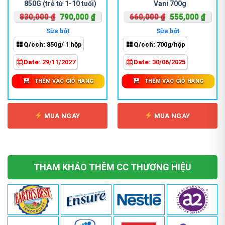
850G (trẻ từ 1-10 tuổi)
Vani 700g
Giá
Giá
Giá
Giá
830,000
₫
790,000
₫
660,000
₫
555,000
₫
gốc
hiện
gốc
hiện
Sữa bột
Sữa bột
là:
tại
là:
tại
Q/cch:
850g/ 1 hộp
Q/cch:
700g/hộp
830,000 ₫.
là:
660,000 ₫.
là:
000 ₫.
790,000 ₫.
555,0
Date:
29/11/2027
Date:
30/06/2025
THÊM VÀO GIỎ HÀNG
THÊM VÀO GIỎ HÀNG
MUA NGAY
MUA NGAY
THAM KHẢO THÊM CC THƯƠNG HIỆU