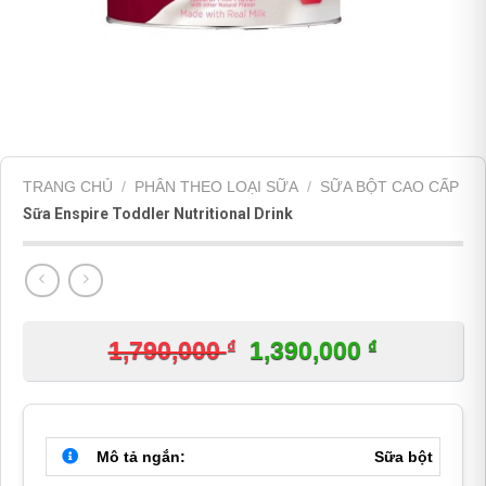
TRANG CHỦ
/
PHÂN THEO LOẠI SỮA
/
SỮA BỘT CAO CẤP
Sữa Enspire Toddler Nutritional Drink
₫
Giá
₫
Giá
1,790,000
1,390,000
gốc
hiện
là:
tại
1,790,000 ₫.
là:
Mô tả ngắn:
Sữa bột