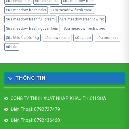
Sữa Ensure Úc
sữa hàn quốc
Sữa meadow fresh
Sữa meadow fresh calci
Sữa meadow fresh canxi
Sữa meadow fresh full cream
Sữa meadow fresh low fat
Sữa meadow fresh nguyên kem
Sữa meadow fresh ít béo
Sữa Milo Úc bột 1kg
sữa newzeland
sữa phap
sữa promess
sữa úc
THÔNG TIN
CÔNG TY TNHH XUẤT NHẬP KHẨU THÍCH SỮA
Điện Thoại: 0792727479
Điện Thoại: 0792436468