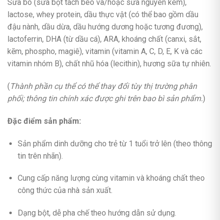
Sữa bò (sữa bột tách béo và/hoặc sữa nguyên kem),
lactose, whey protein, dầu thực vật (có thể bao gồm dầu
đậu nành, dầu dừa, dầu hướng dương hoặc tương đương),
lactoferrin, DHA (từ dầu cá), ARA, khoáng chất (canxi, sắt,
kẽm, phospho, magiê), vitamin (vitamin A, C, D, E, K và các
vitamin nhóm B), chất nhũ hóa (lecithin), hương sữa tự nhiên.
(
Thành phần cụ thể có thể thay đổi tùy thị trường phân
phối; thông tin chính xác được ghi trên bao bì sản phẩm.
)
Đặc điểm sản phẩm:
Sản phẩm dinh dưỡng cho trẻ từ 1 tuổi trở lên (theo thông
tin trên nhãn).
Cung cấp năng lượng cùng vitamin và khoáng chất theo
công thức của nhà sản xuất.
Dạng bột, dễ pha chế theo hướng dẫn sử dụng.