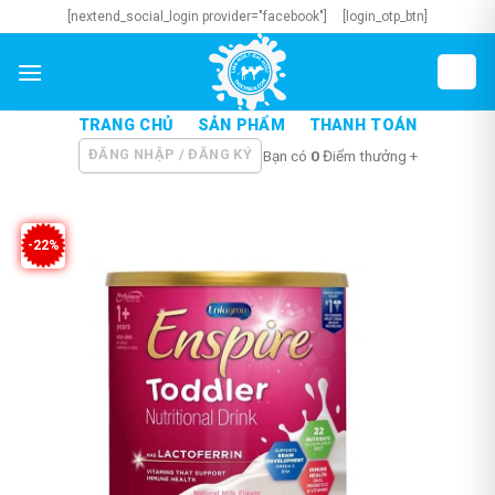
Skip
[nextend_social_login provider="facebook"]
[login_otp_btn]
to
content
TRANG CHỦ
SẢN PHẨM
THANH TOÁN
ĐĂNG NHẬP / ĐĂNG KÝ
Bạn có
0
Điểm thưởng +
-22%