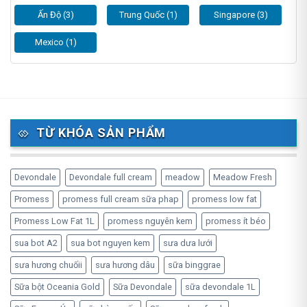
Ấn Độ (3)
Trung Quốc (1)
Singapore (3)
Mexico (1)
TỪ KHÓA SẢN PHẨM
Devondale
Devondale full cream
meadow
Meadow Fresh
Promess
promess full cream sữa phap
promess low fat
Promess Low Fat 1L
promess nguyên kem
promess ít béo
sua bot A2
sua bot nguyen kem
sưa dưa lưới
sưa hương chuốii
sưa hương dâu
sữa binggrae
Sữa bột Oceania Gold
Sữa Devondale
sữa devondale 1L