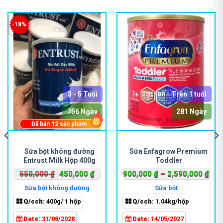
-18%
3 - 5 Tuổi
Trên 1 tuổi
756 Ngày
281 Ngày
Đã bán
12
sản phẩm
Sản
phẩm
Sữa bột không đường
Sữa Enfagrow Premium
Entrust Milk Hộp 400g
Toddler
này
có
Giá
Giá
Kho
550,000
₫
450,000
₫
900,000
₫
–
2,590,000
₫
nhiều
gốc
hiện
giá:
Sữa bột không đường
Sữa bột
biến
là:
tại
từ
Q/cch:
400g/ 1 hộp
Q/cch:
1.04kg/hộp
thể.
550,000 ₫.
là:
900
Các
000 ₫.
450,000 ₫.
đến
Date:
31/08/2028
Date:
14/05/2027