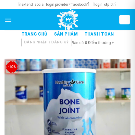
Skip
[nextend_social_login provider="facebook"]
[login_otp_btn]
to
content
TRANG CHỦ
SẢN PHẨM
THANH TOÁN
ĐĂNG NHẬP / ĐĂNG KÝ
Bạn có
0
Điểm thưởng +
-10%