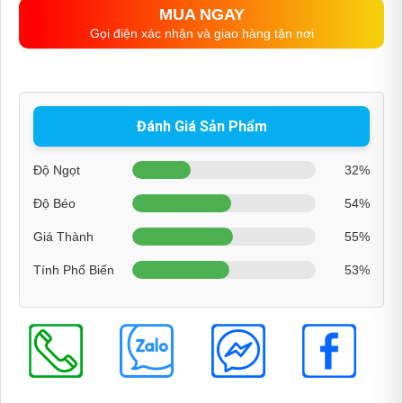
MUA NGAY
Gọi điện xác nhận và giao hàng tận nơi
Đánh Giá Sản Phẩm
Độ Ngọt
32%
Độ Béo
54%
Giá Thành
55%
Tính Phổ Biến
53%