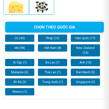
CHỌN THEO QUỐC GIA
Úc (45)
Pháp (15)
Hàn Quốc (17)
Mỹ (38)
Việt Nam (8)
New Zealand
(13)
Ai Cập (1)
Ba Lan (7)
Anh (10)
Malaysia (3)
Thái Lan (1)
Đan Mạch (5)
Ấn Độ (3)
Trung Quốc (1)
Singapore (3)
Mexico (1)