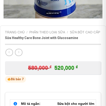
TRANG CHỦ
/
PHÂN THEO LOẠI SỮA
/
SỮA BỘT CAO CẤP
Sữa Healthy Care Bone Joint with Glucosamine
₫
Giá
₫
Giá
580,000
520,000
gốc
hiện
Đã bán 7
là:
tại
580,000 ₫.
là:
520,000 ₫.
Mô tả ngắn:
Sữa bột cho người lớn