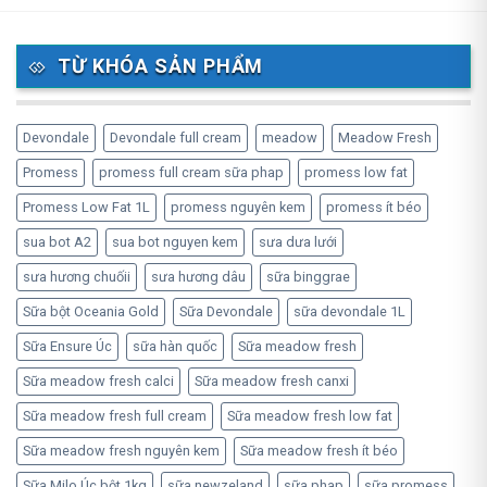
TỪ KHÓA SẢN PHẨM
Devondale
Devondale full cream
meadow
Meadow Fresh
Promess
promess full cream sữa phap
promess low fat
Promess Low Fat 1L
promess nguyên kem
promess ít béo
sua bot A2
sua bot nguyen kem
sưa dưa lưới
sưa hương chuốii
sưa hương dâu
sữa binggrae
Sữa bột Oceania Gold
Sữa Devondale
sữa devondale 1L
Sữa Ensure Úc
sữa hàn quốc
Sữa meadow fresh
Sữa meadow fresh calci
Sữa meadow fresh canxi
Sữa meadow fresh full cream
Sữa meadow fresh low fat
Sữa meadow fresh nguyên kem
Sữa meadow fresh ít béo
Sữa Milo Úc bột 1kg
sữa newzeland
sữa phap
sữa promess