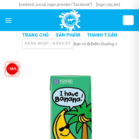
Skip
[nextend_social_login provider="facebook"]
[login_otp_btn]
to
content
TRANG CHỦ
SẢN PHẨM
THANH TOÁN
ĐĂNG NHẬP / ĐĂNG KÝ
Bạn có
0
Điểm thưởng +
-36%