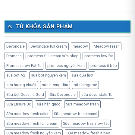
TỪ KHÓA SẢN PHẨM
Devondale
Devondale full cream
meadow
Meadow Fresh
Promess
promess full cream sữa phap
promess low fat
Promess Low Fat 1L
promess nguyên kem
promess ít béo
sua bot A2
sua bot nguyen kem
sưa dưa lưới
sưa hương chuốii
sưa hương dâu
sữa binggrae
Sữa bột Oceania Gold
Sữa Devondale
sữa devondale 1L
Sữa Ensure Úc
sữa hàn quốc
Sữa meadow fresh
Sữa meadow fresh calci
Sữa meadow fresh canxi
Sữa meadow fresh full cream
Sữa meadow fresh low fat
Sữa meadow fresh nguyên kem
Sữa meadow fresh ít béo