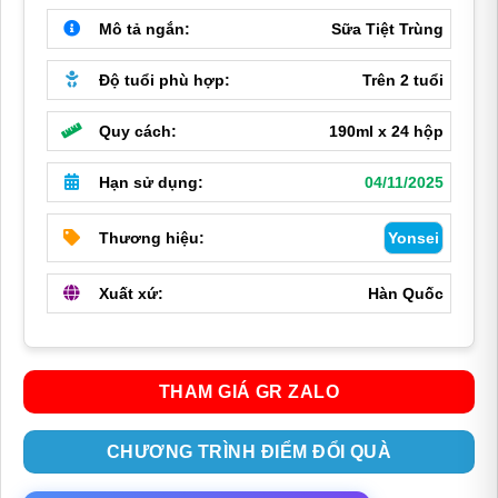
456,000 ₫.
là:
Mô tả ngắn:
Sữa Tiệt Trùng
290,000 ₫.
Độ tuổi phù hợp:
Trên 2 tuổi
Quy cách:
190ml x 24 hộp
Hạn sử dụng:
04/11/2025
Thương hiệu:
Yonsei
Xuất xứ:
Hàn Quốc
THAM GIÁ GR ZALO
CHƯƠNG TRÌNH ĐIỂM ĐỔI QUÀ