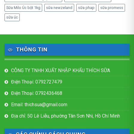
Sữa Milo Úc bột 1kg
sữa newzeland
sữa phap
sữa promess
sữa úc
THÔNG TIN
CÔNG TY TNHH XUẤT NHẬP KHẨU THÍCH SỮA
Điện Thoại: 0792727479
Điện Thoại: 0792436468
Email: thichsua@gmail.com
Địa chỉ: 50 Lê Liễu, phường Tân Sơn Nhì, Hồ Chí Minh