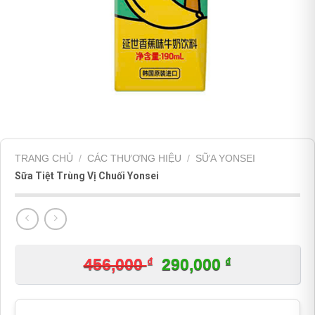
TRANG CHỦ
/
CÁC THƯƠNG HIỆU
/
SỮA YONSEI
Sữa Tiệt Trùng Vị Chuối Yonsei
₫
Giá
₫
Giá
456,000
290,000
gốc
hiện
là:
tại