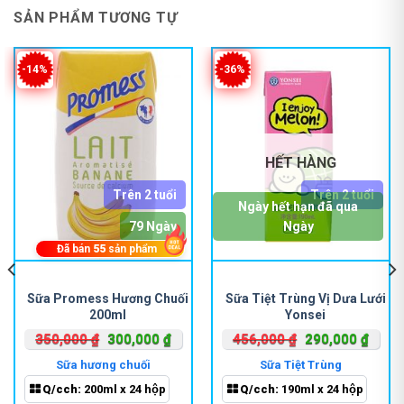
SẢN PHẨM TƯƠNG TỰ
-14%
-36%
HẾT HÀNG
Trên 2 tuổi
Trên 2 tuổi
Ngày hết hạn đã qua
79 Ngày
Ngày
Đã bán
55
sản phẩm
Sữa Promess Hương Chuối
Sữa Tiệt Trùng Vị Dưa Lưới
200ml
Yonsei
Giá
Giá
Giá
Giá
350,000
₫
300,000
₫
456,000
₫
290,000
₫
gốc
hiện
gốc
hiện
Sữa hương chuối
Sữa Tiệt Trùng
là:
tại
là:
tại
Q/cch:
200ml x 24 hộp
Q/cch:
190ml x 24 hộp
350,000 ₫.
là:
456,000 ₫.
là: