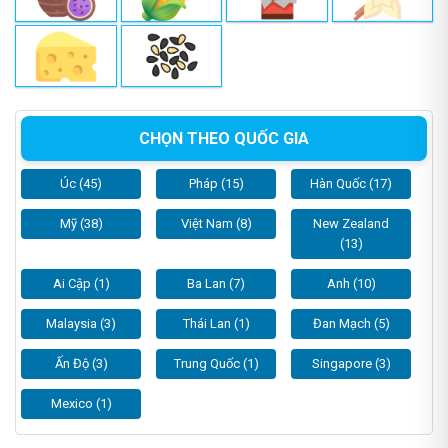
CHỌN THEO QUỐC GIA
Úc (45)
Pháp (15)
Hàn Quốc (17)
Mỹ (38)
Việt Nam (8)
New Zealand
(13)
Ai Cập (1)
Ba Lan (7)
Anh (10)
Malaysia (3)
Thái Lan (1)
Đan Mạch (5)
Ấn Độ (3)
Trung Quốc (1)
Singapore (3)
Mexico (1)