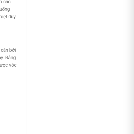
p các
 uống
biệt duy
 cân bởi
ày. Bằng
được vóc