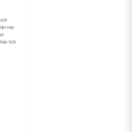
gười
iện nay.
ạn
hân tích