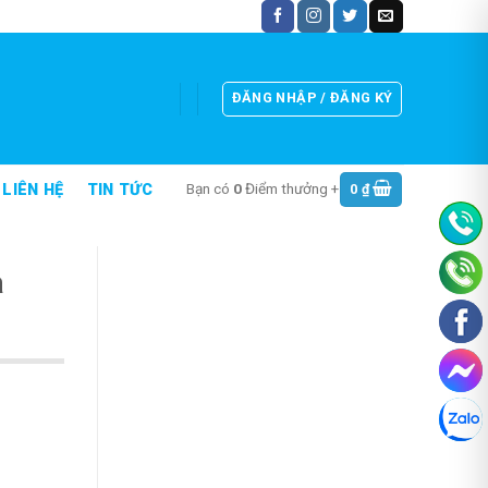
ĐĂNG NHẬP / ĐĂNG KÝ
Bạn có
0
Điểm thưởng +
0
₫
LIÊN HỆ
TIN TỨC
a