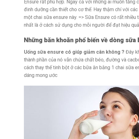
Ensure rất phù hợp. Ngay cả với những ai muốn tăng c
đinh dưỡng cần thiết cho cơ thể. Hay thậm chí với các
một chai sữa ensure này. => Sữa Ensure có rất nhiều 
nhất là ở cách sử dụng cho mỗi người để đạt hiệu quả 
Những băn khoăn phổ biến về dòng sữa 
Uống sữa ensure có giúp giảm cân không ?
Đây kh
thành phần của nó vẫn chứa chất béo, đường và cacbo
cách thay thế tinh bột ở các bữa ăn bằng 1 chai sữa 
dáng mong ước