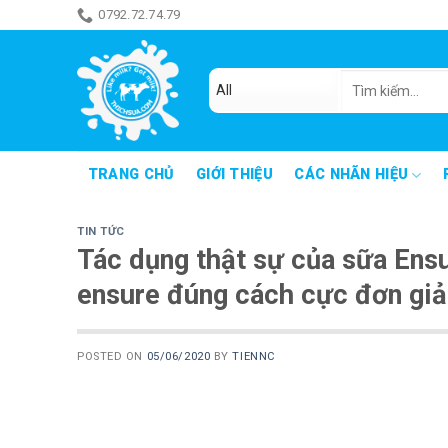
Skip
0792.72.74.79
ăn món gì đây
to
content
Tìm
kiếm:
TRANG CHỦ
GIỚI THIỆU
CÁC NHÃN HIỆU
TIN TỨC
Tác dụng thật sự của sữa Ens
ensure đúng cách cực đơn giả
POSTED ON
05/06/2020
BY
TIENNC