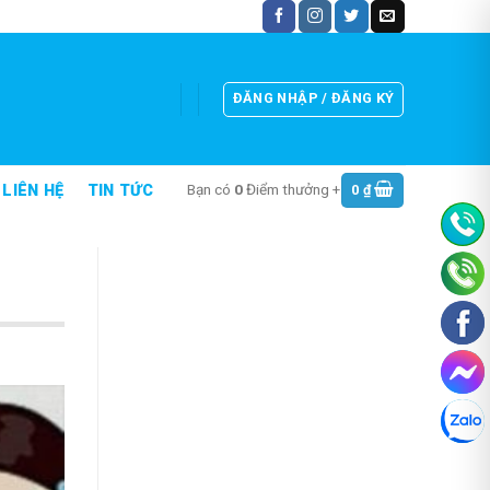
ĐĂNG NHẬP / ĐĂNG KÝ
Bạn có
0
Điểm thưởng +
0
₫
LIÊN HỆ
TIN TỨC