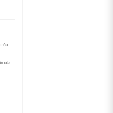
u cầu
ặn của