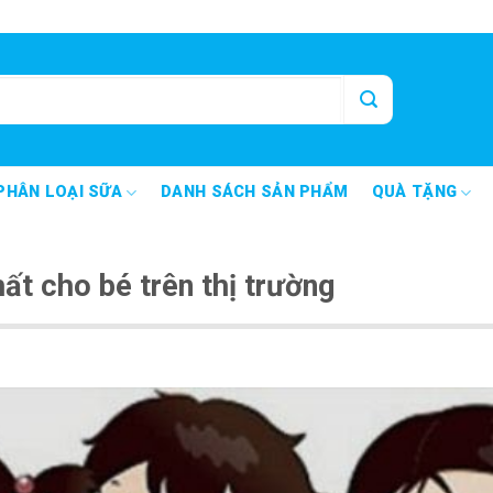
PHÂN LOẠI SỮA
DANH SÁCH SẢN PHẨM
QUÀ TẶNG
ất cho bé trên thị trường