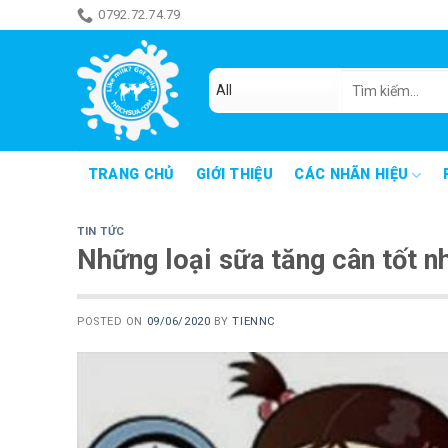
Skip
0792.72.74.79
ăn món gì đây
to
content
Tìm
kiếm:
TRANG CHỦ
GIỚI THIỆU
CÁC NHÃN HIỆU
TIN TỨC
Những loại sữa tăng cân tốt nh
POSTED ON
09/06/2020
BY
TIENNC