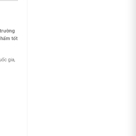
 trường
phẩm tốt
uốc gia,