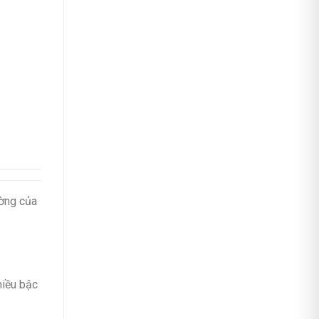
ường của
hiều bậc