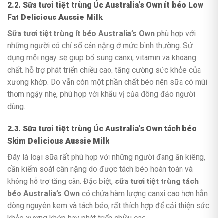
2.2. Sữa tươi tiệt trùng Úc Australia’s Own ít béo Low
Fat Delicious Aussie Milk
Sữa tươi tiệt trùng ít béo Australia’s Own
phù hợp với
những người có chỉ số cân nặng ở mức bình thường. Sử
dụng mỗi ngày sẽ giúp bổ sung canxi, vitamin và khoáng
chất, hỗ trợ phát triển chiều cao, tăng cường sức khỏe của
xương khớp. Do vẫn còn một phần chất béo nên sữa có mùi
thơm ngậy nhẹ, phù hợp với khẩu vị của đông đảo người
dùng.
2.3. Sữa tươi tiệt trùng Úc Australia’s Own tách béo
Skim Delicious Aussie Milk
Đây là loại sữa rất phù hợp với những người đang ăn kiêng,
cần kiểm soát cân nặng do được tách béo hoàn toàn và
không hỗ trợ tăng cân. Đặc biệt,
sữa tươi tiệt trùng tách
béo Australia’s Own
có chứa hàm lượng canxi cao hơn hẳn
dòng nguyên kem và tách béo, rất thích hợp để cải thiện sức
khỏe xương khớp hay phát triển chiều cao.