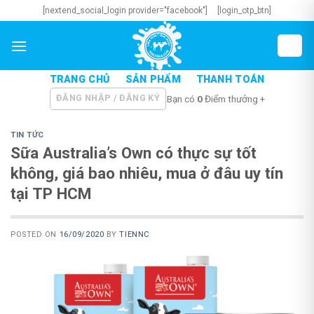
Skip
[nextend_social_login provider="facebook"]
[login_otp_btn]
to
content
TRANG CHỦ
SẢN PHẨM
THANH TOÁN
ĐĂNG NHẬP / ĐĂNG KÝ
Bạn có
0
Điểm thưởng +
TIN TỨC
Sữa Australia’s Own có thực sự tốt
không, giá bao nhiêu, mua ở đâu uy tín
tại TP HCM
POSTED ON
16/09/2020
BY
TIENNC