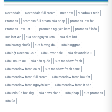
Devondale
Devondale full cream
meadow
Meadow Fresh
Promess
promess full cream sữa phap
promess low fat
Promess Low Fat 1L
promess nguyên kem
promess ít béo
sua bot A2
sua bot nguyen kem
sưa dưa lưới
sưa hương chuốii
sưa hương dâu
sữa binggrae
Sữa bột Oceania Gold
Sữa Devondale
sữa devondale 1L
Sữa Ensure Úc
sữa hàn quốc
Sữa meadow fresh
Sữa meadow fresh calci
Sữa meadow fresh canxi
Sữa meadow fresh full cream
Sữa meadow fresh low fat
Sữa meadow fresh nguyên kem
Sữa meadow fresh ít béo
Sữa Milo Úc bột 1kg
sữa newzeland
sữa phap
sữa promess
sữa úc