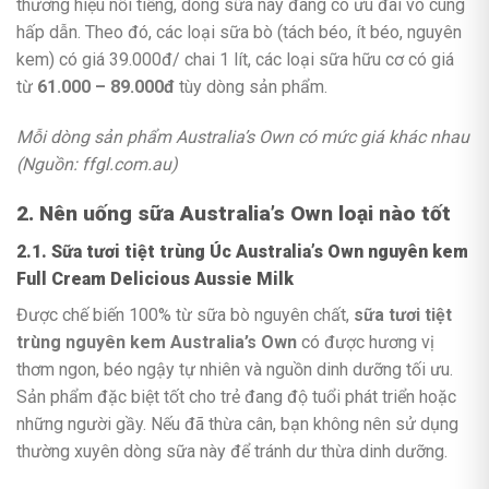
thương hiệu nổi tiếng, dòng sữa này đang có ưu đãi vô cùng
hấp dẫn. Theo đó, các loại sữa bò (tách béo, ít béo, nguyên
kem) có giá 39.000đ/ chai 1 lít, các loại sữa hữu cơ có giá
từ
61.000 – 89.000đ
tùy dòng sản phẩm.
Mỗi dòng sản phẩm Australia’s Own có mức giá khác nhau
(Nguồn: ffgl.com.au)
2. Nên uống sữa Australia’s Own loại nào tốt
2.1. Sữa tươi tiệt trùng Úc Australia’s Own nguyên kem
Full Cream Delicious Aussie Milk
Được chế biến 100% từ sữa bò nguyên chất,
sữa tươi tiệt
trùng nguyên kem Australia’s Own
có được hương vị
thơm ngon, béo ngậy tự nhiên và nguồn dinh dưỡng tối ưu.
Sản phẩm đặc biệt tốt cho trẻ đang độ tuổi phát triển hoặc
những người gầy. Nếu đã thừa cân, bạn không nên sử dụng
thường xuyên dòng sữa này để tránh dư thừa dinh dưỡng.