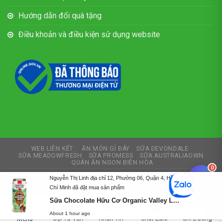
Hướng dẫn đổi quà tặng
Điều khoản và điều kiện sử dụng website
WEB LIÊN KẾT:
ĂN MÓN GÌ ĐÂY
SỮA DEVONDALE
SỮA MEADOWFRESH
SỮA PROMESS
SỮA AUSTRALIAOWN
QUÁN ĂN NGON BIÊN HÒA
0
Copyright 2026 ©
Thích Sữa
Nguyễn Thị Linh địa chỉ 12, Phường 06, Quận 4, Hồ
Chí Minh đã đặt mua sản phẩm
Tư vấn và thiết kế web
Thiết kế web Biên Hòa
Sữa Chocolate Hữu Cơ Organic Valley Low Fat Chocolate Milk 236ml
0792727479
About 1 hour ago
Gọi Tư Vấn
Nhắn Tin
Chat Zalo
Chỉ Đường
Menu