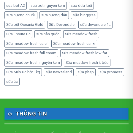
sua bot A2
sua bot nguyen kem
sưa dưa lưới
sưa hương chuốii
sưa hương dâu
sữa binggrae
Sữa bột Oceania Gold
Sữa Devondale
sữa devondale 1L
Sữa Ensure Úc
sữa hàn quốc
Sữa meadow fresh
Sữa meadow fresh calci
Sữa meadow fresh canxi
Sữa meadow fresh full cream
Sữa meadow fresh low fat
Sữa meadow fresh nguyên kem
Sữa meadow fresh ít béo
Sữa Milo Úc bột 1kg
sữa newzeland
sữa phap
sữa promess
sữa úc
THÔNG TIN