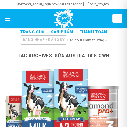
Skip
[nextend_social_login provider="facebook"]
[login_otp_btn]
to
content
TRANG CHỦ
SẢN PHẨM
THANH TOÁN
ĐĂNG NHẬP / ĐĂNG KÝ
Bạn có
0
Điểm thưởng +
TAG ARCHIVES:
SỮA AUSTRALIA’S OWN