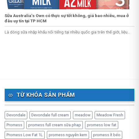
Sữa Australia’s Own có thực sự tốt không, giá bao nhiêu, mua ở
đâu uy tín tại TP HCM
Là dòng sữa nhập khẩu nổi tiếng tại nhiều quốc gia trên thế giới, liệu...
TỪ KHÓA SẢN PHẨM
Devondale
Devondale full cream
meadow
Meadow Fresh
Promess
promess full cream sữa phap
promess low fat
Promess Low Fat 1L
promess nguyên kem
promess ít béo