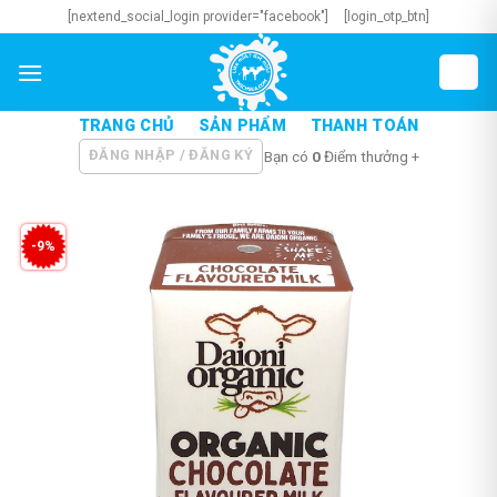
Skip
[nextend_social_login provider="facebook"]
[login_otp_btn]
to
content
TRANG CHỦ
SẢN PHẨM
THANH TOÁN
ĐĂNG NHẬP / ĐĂNG KÝ
Bạn có
0
Điểm thưởng +
-9%