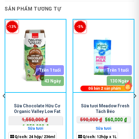
SẢN PHẨM TƯƠNG TỰ
-13%
-5%
Trên 1 tuổi
Trên 1 tuổi
43 Ngày
130 Ngày
Đã bán
2
sản phẩm
Sữa Chocolate Hữu Cơ
Sữa tươi Meadow Fresh
Organic Valley Low Fat
Tách Béo
Chocolate Milk 236ml
Giá
Giá
1,550,000
₫
590,000
₫
560,000
₫
n
Giá
Giá
gốc
hiện
1,350,000
₫
Sữa tươi
Sữa tươi
gốc
hiện
là:
tại
Q/cch:
24 hộp/ 236ml
Q/cch:
12hộp x 1L