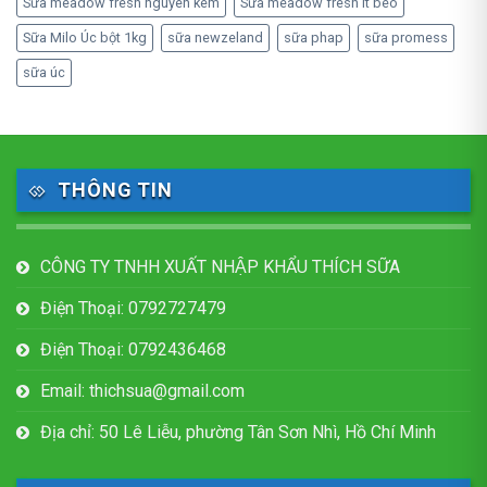
Sữa meadow fresh nguyên kem
Sữa meadow fresh ít béo
Sữa Milo Úc bột 1kg
sữa newzeland
sữa phap
sữa promess
sữa úc
THÔNG TIN
CÔNG TY TNHH XUẤT NHẬP KHẨU THÍCH SỮA
Điện Thoại: 0792727479
Điện Thoại: 0792436468
Email: thichsua@gmail.com
Địa chỉ: 50 Lê Liễu, phường Tân Sơn Nhì, Hồ Chí Minh