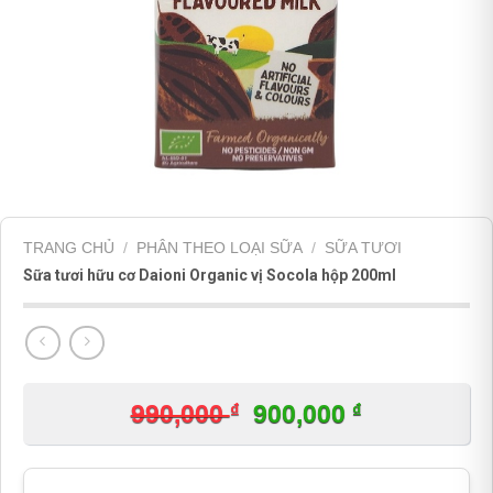
TRANG CHỦ
/
PHÂN THEO LOẠI SỮA
/
SỮA TƯƠI
Sữa tươi hữu cơ Daioni Organic vị Socola hộp 200ml
₫
Giá
₫
Giá
990,000
900,000
gốc
hiện
là:
tại