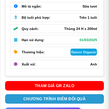
990,000 ₫.
là:
Mô tả ngắn:
Sữa tươi
900,000 ₫.
Độ tuổi phù hợp:
Trên 1 tuổi
Quy cách:
Thùng 24 H x 200ml
Hạn sử dụng:
01/03/2025
Thương hiệu:
Daioni Organic
Xuất xứ:
Anh
THAM GIÁ GR ZALO
CHƯƠNG TRÌNH ĐIỂM ĐỔI QUÀ