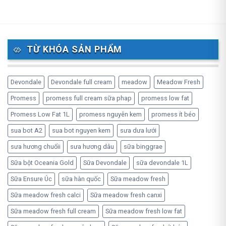
TỪ KHÓA SẢN PHẨM
Devondale
Devondale full cream
meadow
Meadow Fresh
Promess
promess full cream sữa phap
promess low fat
Promess Low Fat 1L
promess nguyên kem
promess ít béo
sua bot A2
sua bot nguyen kem
sưa dưa lưới
sưa hương chuốii
sưa hương dâu
sữa binggrae
Sữa bột Oceania Gold
Sữa Devondale
sữa devondale 1L
Sữa Ensure Úc
sữa hàn quốc
Sữa meadow fresh
Sữa meadow fresh calci
Sữa meadow fresh canxi
Sữa meadow fresh full cream
Sữa meadow fresh low fat