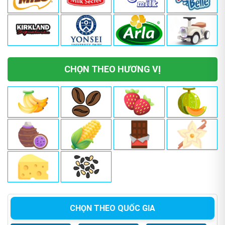
CHỌN THEO HƯƠNG VỊ
CHỌN THEO QUỐC GIA