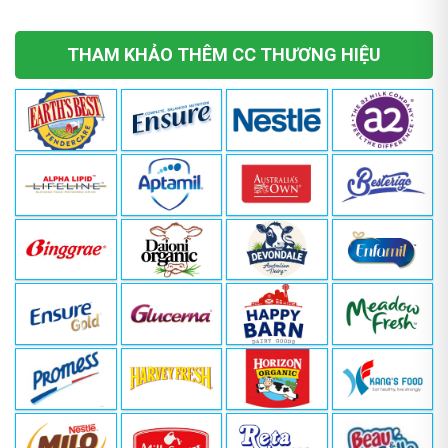
trang
sản
phẩm
THAM KHẢO THÊM CC THƯƠNG HIỆU