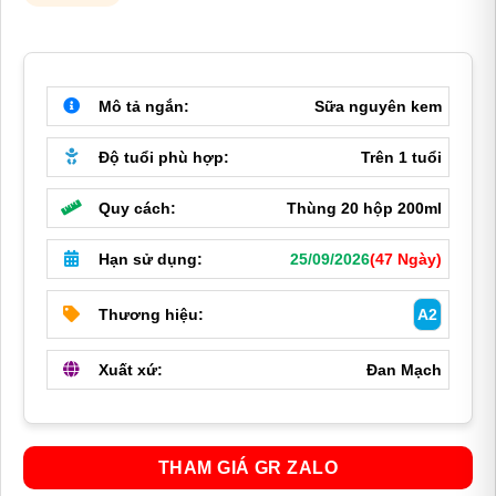
là:
tại
640,000 ₫.
là:
590,000 ₫.
Mô tả ngắn:
Sữa nguyên kem
Độ tuổi phù hợp:
Trên 1 tuổi
Quy cách:
Thùng 20 hộp 200ml
Hạn sử dụng:
25/09/2026
(47 Ngày)
Thương hiệu:
A2
Xuất xứ:
Đan Mạch
THAM GIÁ GR ZALO