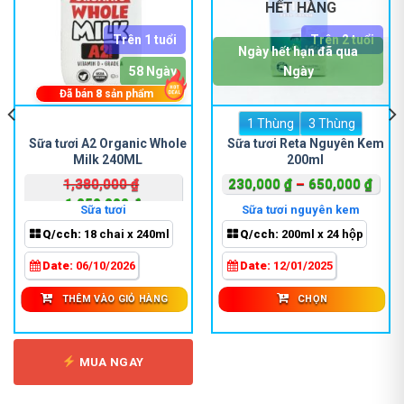
HẾT HÀNG
Trên 1 tuổi
Trên 2 tuổi
Ngày hết hạn đã qua
58 Ngày
Ngày
Đã bán
8
sản phẩm
1 Thùng
Sản
3 Thùng
phẩm
Sữa tươi A2 Organic Whole
Sữa tươi Reta Nguyên Kem
Milk 240ML
200ml
này
có
Khoả
1,380,000
₫
230,000
₫
–
650,000
₫
nhiều
Giá
Giá
giá:
1,050,000
₫
Sữa tươi
Sữa tươi nguyên kem
biến
gốc
hiện
từ
Q/cch:
18 chai x 240ml
Q/cch:
200ml x 24 hộp
thể.
là:
tại
230,
Các
000 ₫.
1,380,000 ₫.
là:
đến
Date:
06/10/2026
Date:
12/01/2025
tùy
1,050,000 ₫.
650,
chọn
THÊM VÀO GIỎ HÀNG
CHỌN
có
thể
được
MUA NGAY
chọn
trên