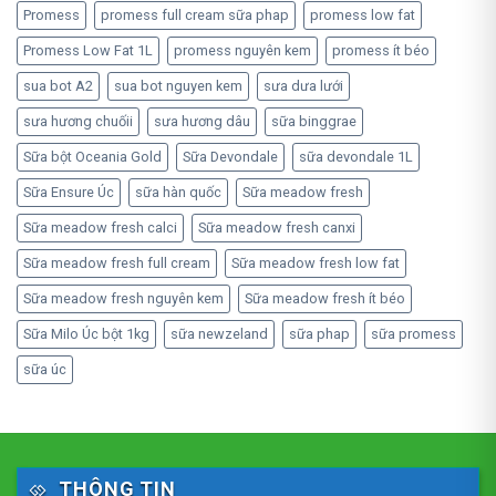
Promess
promess full cream sữa phap
promess low fat
Promess Low Fat 1L
promess nguyên kem
promess ít béo
sua bot A2
sua bot nguyen kem
sưa dưa lưới
sưa hương chuốii
sưa hương dâu
sữa binggrae
Sữa bột Oceania Gold
Sữa Devondale
sữa devondale 1L
Sữa Ensure Úc
sữa hàn quốc
Sữa meadow fresh
Sữa meadow fresh calci
Sữa meadow fresh canxi
Sữa meadow fresh full cream
Sữa meadow fresh low fat
Sữa meadow fresh nguyên kem
Sữa meadow fresh ít béo
Sữa Milo Úc bột 1kg
sữa newzeland
sữa phap
sữa promess
sữa úc
THÔNG TIN