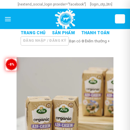
Skip
[nextend_social_login provider="facebook"]
[login_otp_btn]
to
content
TRANG CHỦ
SẢN PHẨM
THANH TOÁN
ĐĂNG NHẬP / ĐĂNG KÝ
Bạn có
0
Điểm thưởng +
-8%