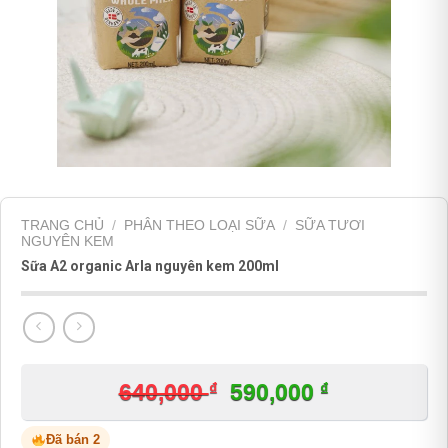
TRANG CHỦ
/
PHÂN THEO LOẠI SỮA
/
SỮA TƯƠI
NGUYÊN KEM
Sữa A2 organic Arla nguyên kem 200ml
₫
Giá
₫
Giá
640,000
590,000
gốc
hiện
Đã bán 2