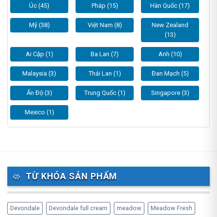
Úc (45)
Pháp (15)
Hàn Quốc (17)
Mỹ (38)
Việt Nam (8)
New Zealand
(13)
Ai Cập (1)
Ba Lan (7)
Anh (10)
Malaysia (3)
Thái Lan (1)
Đan Mạch (5)
Ấn Độ (3)
Trung Quốc (1)
Singapore (3)
Mexico (1)
TỪ KHÓA SẢN PHẨM
Devondale
Devondale full cream
meadow
Meadow Fresh