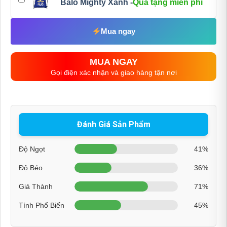
Balo Mighty Xanh -
Quà tặng miễn phí
Mua ngay
MUA NGAY
Gọi điện xác nhận và giao hàng tận nơi
Đánh Giá Sản Phẩm
Độ Ngọt
41%
Độ Béo
36%
Giá Thành
71%
Tính Phổ Biến
45%