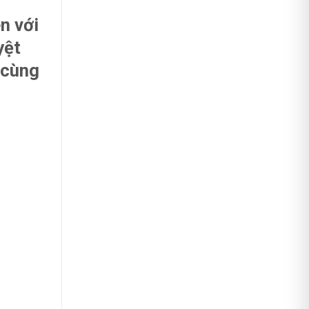
n với
yệt
 cùng