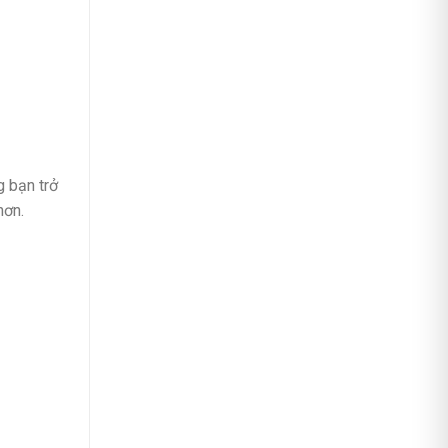
g bạn trở
hơn.