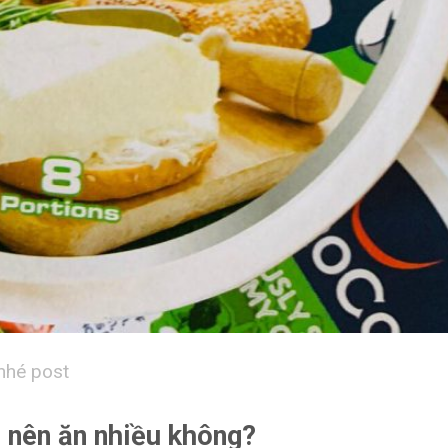
nhé post
ó nên ăn nhiều không?