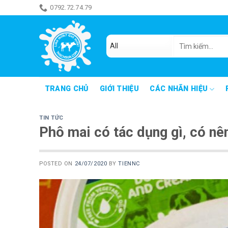
Skip
0792.72.74.79
ăn món gì đây
to
content
Tìm
kiếm:
TRANG CHỦ
GIỚI THIỆU
CÁC NHÃN HIỆU
TIN TỨC
Phô mai có tác dụng gì, có nê
POSTED ON
24/07/2020
BY
TIENNC