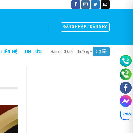
ĐĂNG NHẬP / ĐĂNG KÝ
Bạn có
0
Điểm thưởng +
0
₫
LIÊN HỆ
TIN TỨC