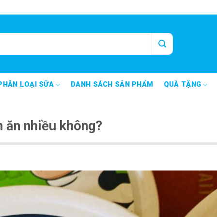
PHÂN LOẠI SỮA
DANH SÁCH SẢN PHẨM
QUÀ TẶNG
n ăn nhiều không?