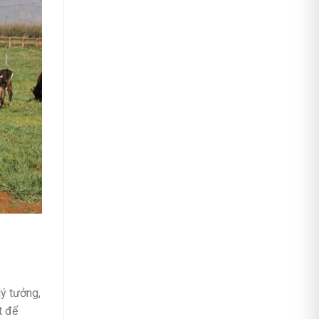
lý tưởng,
t để