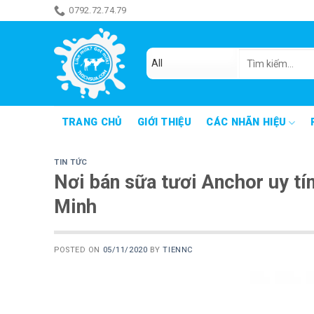
Skip
0792.72.74.79
ăn món gì đây
to
content
Tìm
kiếm:
TRANG CHỦ
GIỚI THIỆU
CÁC NHÃN HIỆU
TIN TỨC
Nơi bán sữa tươi Anchor uy tí
Minh
POSTED ON
05/11/2020
BY
TIENNC