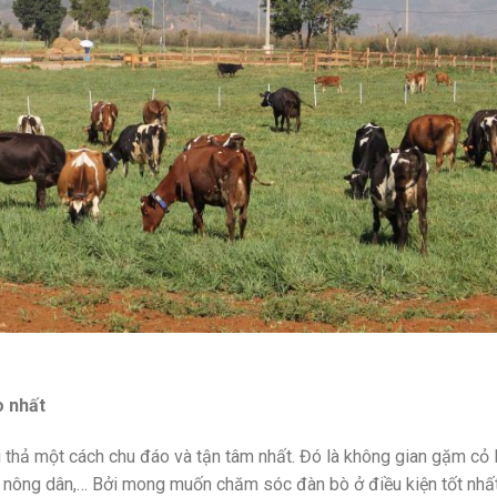
o nhất
i thả một cách chu đáo và tận tâm nhất. Đó là không gian gặm cỏ 
i nông dân,… Bởi mong muốn chăm sóc đàn bò ở điều kiện tốt nhấ