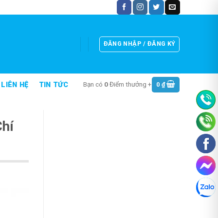
ĐĂNG NHẬP / ĐĂNG KÝ
Bạn có
0
Điểm thưởng +
0
₫
LIÊN HỆ
TIN TỨC
Chí