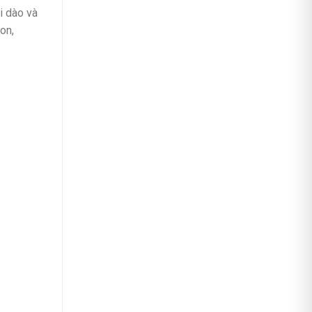
i dào và
on,