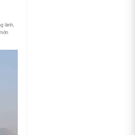
g lành,
 mởn.