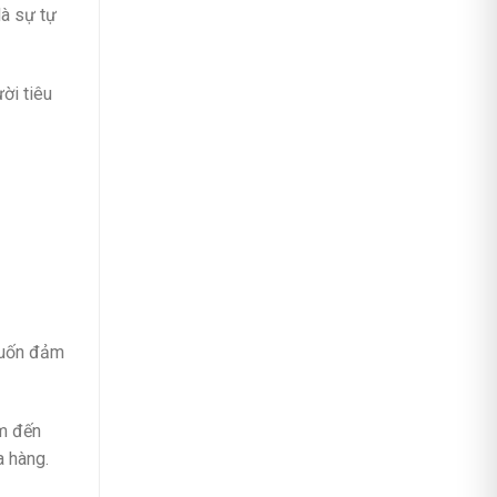
là sự tự
ời tiêu
 muốn đảm
em đến
a hàng.